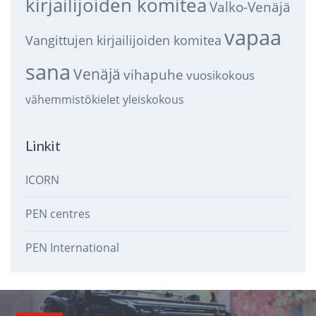
kirjailijoiden komitea
Valko-Venäjä
vapaa
Vangittujen kirjailijoiden komitea
sana
Venäjä
vihapuhe
vuosikokous
vähemmistökielet
yleiskokous
Linkit
ICORN
PEN centres
PEN International