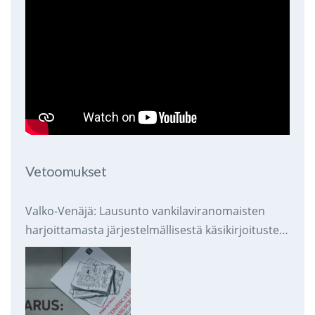
Vetoomukset
Valko-Venäjä: Lausunto vankilaviranomaisten
harjoittamasta järjestelmällisestä käsikirjoitusten
takavarikoinnista ja tuhoamisesta