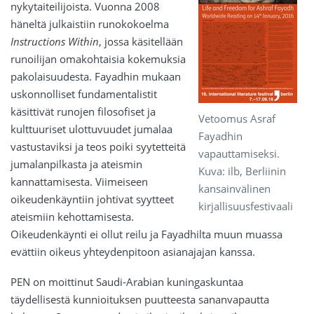
nykytaiteilijoista. Vuonna 2008
häneltä julkaistiin runokokoelma
Instructions Within
, jossa käsitellään
runoilijan omakohtaisia kokemuksia
pakolaisuudesta. Fayadhin mukaan
uskonnolliset fundamentalistit
käsittivät runojen filosofiset ja
Vetoomus Asraf
kulttuuriset ulottuvuudet jumalaa
Fayadhin
vastustaviksi ja teos poiki syytetteitä
vapauttamiseksi.
jumalanpilkasta ja ateismin
Kuva: ilb, Berliinin
kannattamisesta. Viimeiseen
kansainvälinen
oikeudenkäyntiin johtivat syytteet
kirjallisuusfestivaali
ateismiin kehottamisesta.
Oikeudenkäynti ei ollut reilu ja Fayadhilta muun muassa
evättiin oikeus yhteydenpitoon asianajajan kanssa.
PEN on moittinut Saudi-Arabian kuningaskuntaa
täydellisestä kunnioituksen puutteesta sananvapautta