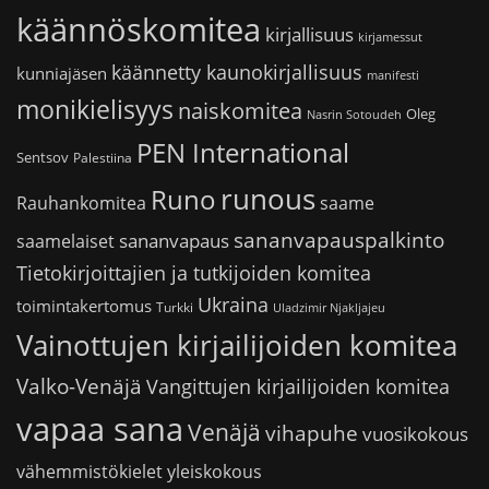
käännöskomitea
kirjallisuus
kirjamessut
käännetty kaunokirjallisuus
kunniajäsen
manifesti
monikielisyys
naiskomitea
Oleg
Nasrin Sotoudeh
PEN International
Sentsov
Palestiina
runous
Runo
saame
Rauhankomitea
sananvapauspalkinto
sananvapaus
saamelaiset
Tietokirjoittajien ja tutkijoiden komitea
Ukraina
toimintakertomus
Turkki
Uladzimir Njakljajeu
Vainottujen kirjailijoiden komitea
Valko-Venäjä
Vangittujen kirjailijoiden komitea
vapaa sana
Venäjä
vihapuhe
vuosikokous
vähemmistökielet
yleiskokous