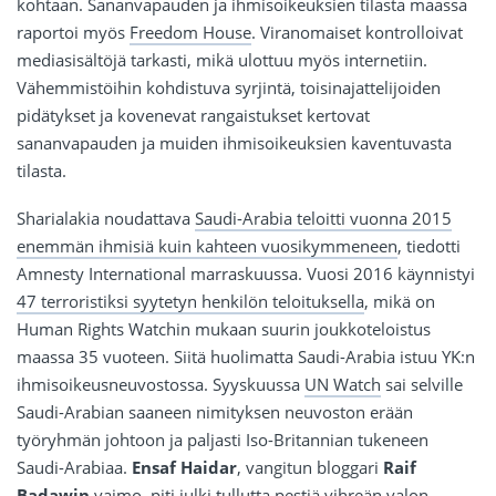
kohtaan. Sananvapauden ja ihmisoikeuksien tilasta maassa
raportoi myös
Freedom House
. Viranomaiset kontrolloivat
mediasisältöjä tarkasti, mikä ulottuu myös internetiin.
Vähemmistöihin kohdistuva syrjintä, toisinajattelijoiden
pidätykset ja kovenevat rangaistukset kertovat
sananvapauden ja muiden ihmisoikeuksien kaventuvasta
tilasta.
Sharialakia noudattava
Saudi-Arabia teloitti vuonna 2015
enemmän ihmisiä kuin kahteen vuosikymmeneen
, tiedotti
Amnesty International marraskuussa. Vuosi 2016 käynnistyi
47 terroristiksi syytetyn henkilön teloituksella
, mikä on
Human Rights Watchin mukaan suurin joukkoteloistus
maassa 35 vuoteen. Siitä huolimatta Saudi-Arabia istuu YK:n
ihmisoikeusneuvostossa. Syyskuussa
UN Watch
sai selville
Saudi-Arabian saaneen nimityksen neuvoston erään
työryhmän johtoon ja paljasti Iso-Britannian tukeneen
Saudi-Arabiaa.
Ensaf Haidar
, vangitun bloggari
Raif
Badawin
vaimo, piti julki tullutta pestiä
vihreän valon