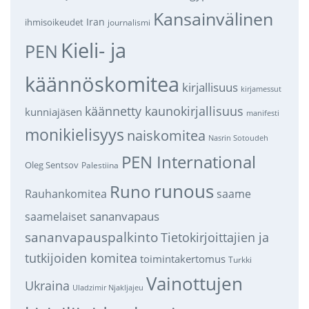
Kansainvälinen
Iran
ihmisoikeudet
journalismi
Kieli- ja
PEN
käännöskomitea
kirjallisuus
kirjamessut
käännetty kaunokirjallisuus
kunniajäsen
manifesti
monikielisyys
naiskomitea
Nasrin Sotoudeh
PEN International
Oleg Sentsov
Palestiina
runous
Runo
saame
Rauhankomitea
sananvapaus
saamelaiset
sananvapauspalkinto
Tietokirjoittajien ja
tutkijoiden komitea
toimintakertomus
Turkki
Vainottujen
Ukraina
Uladzimir Njakljajeu