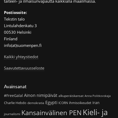
taiteen- ja ilmaisunvapautta kaikkialla maailmassa.
Postiosoite:
Tekstin talo
Lintulahdenkatu 3
00530 Helsinki
Finland
info(at)suomenpen.fi
Kaikki yhteystiedot
Saavutettavuusseloste
Avainsanat
Ainon nimipäivät
#FreeGalal
alkuperäiskansat
Anna Politkovskaja
Egypti
Iran
Charlie Hebdo
ihmisoikeudet
demokratia
ICORN
Kieli- ja
Kansainvälinen PEN
journalismi