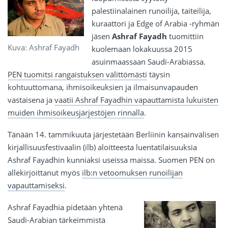
palestiinalainen runoilija, taiteilija,
kuraattori ja Edge of Arabia -ryhmän
jäsen
Ashraf Fayadh
tuomittiin
Kuva: Ashraf Fayadh
kuolemaan lokakuussa 2015
asuinmaassaan Saudi-Arabiassa.
PEN tuomitsi rangaistuksen välittömästi
täysin
kohtuuttomana, ihmisoikeuksien ja ilmaisunvapauden
vastaisena ja
vaatii Ashraf Fayadhin vapauttamista lukuisten
muiden ihmisoikeusjärjestöjen rinnalla
.
Tänään 14. tammikuuta järjestetään Berliinin kansainvälisen
kirjallisuusfestivaalin (ilb) aloitteesta luentatilaisuuksia
Ashraf Fayadhin kunniaksi useissa maissa. Suomen PEN on
allekirjoittanut myös
ilb:n vetoomuksen runoilijan
vapauttamiseksi
.
Ashraf Fayadhia pidetään yhtenä
Saudi-Arabian tärkeimmistä