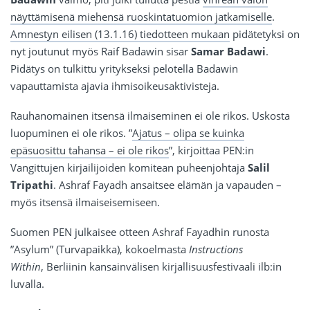
näyttämisenä miehensä ruoskintatuomion jatkamiselle
.
Amnestyn eilisen (13.1.16) tiedotteen mukaan
pidätetyksi on
nyt joutunut myös Raif Badawin sisar
Samar Badawi
.
Pidätys on tulkittu yritykseksi pelotella Badawin
vapauttamista ajavia ihmisoikeusaktivisteja.
Rauhanomainen itsensä ilmaiseminen ei ole rikos. Uskosta
luopuminen ei ole rikos. ”
Ajatus – olipa se kuinka
epäsuosittu tahansa – ei ole rikos
”, kirjoittaa PEN:in
Vangittujen kirjailijoiden komitean puheenjohtaja
Salil
Tripathi
. Ashraf Fayadh ansaitsee elämän ja vapauden –
myös itsensä ilmaiseisemiseen.
Suomen PEN julkaisee otteen Ashraf Fayadhin runosta
”Asylum” (Turvapaikka), kokoelmasta
Instructions
Within
, Berliinin kansainvälisen kirjallisuusfestivaali ilb:in
luvalla.