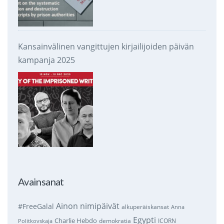
Kansainvälinen vangittujen kirjailijoiden päivän
kampanja 2025
Avainsanat
Ainon nimipäivät
#FreeGalal
alkuperäiskansat
Anna
Egypti
Charlie Hebdo
demokratia
ICORN
Politkovskaja