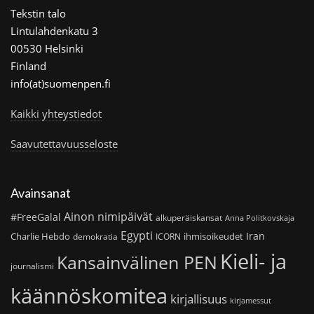
Tekstin talo
Lintulahdenkatu 3
00530 Helsinki
Finland
info(at)suomenpen.fi
Kaikki yhteystiedot
Saavutettavuusseloste
Avainsanat
Ainon nimipäivät
#FreeGalal
alkuperäiskansat
Anna Politkovskaja
Egypti
Iran
Charlie Hebdo
ihmisoikeudet
demokratia
ICORN
Kieli- ja
Kansainvälinen PEN
journalismi
käännöskomitea
kirjallisuus
kirjamessut