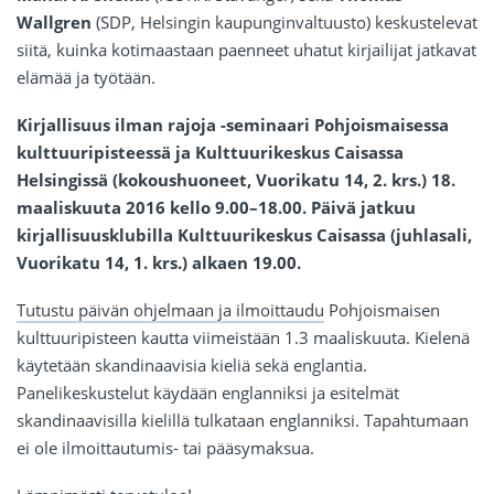
Wallgren
(SDP, Helsingin kaupunginvaltuusto) keskustelevat
siitä, kuinka kotimaastaan paenneet uhatut kirjailijat jatkavat
elämää ja työtään.
Kirjallisuus ilman rajoja -seminaari Pohjoismaisessa
kulttuuripisteessä ja Kulttuurikeskus Caisassa
Helsingissä (kokoushuoneet, Vuorikatu 14, 2. krs.) 18.
maaliskuuta 2016 kello 9.00–18.00. Päivä jatkuu
kirjallisuusklubilla Kulttuurikeskus Caisassa (juhlasali,
Vuorikatu 14, 1. krs.) alkaen 19.00.
Tutustu päivän ohjelmaan ja ilmoittaudu
Pohjoismaisen
kulttuuripisteen kautta viimeistään 1.3 maaliskuuta. Kielenä
käytetään skandinaavisia kieliä sekä englantia.
Panelikeskustelut käydään englanniksi ja esitelmät
skandinaavisilla kielillä tulkataan englanniksi. Tapahtumaan
ei ole ilmoittautumis- tai pääsymaksua.