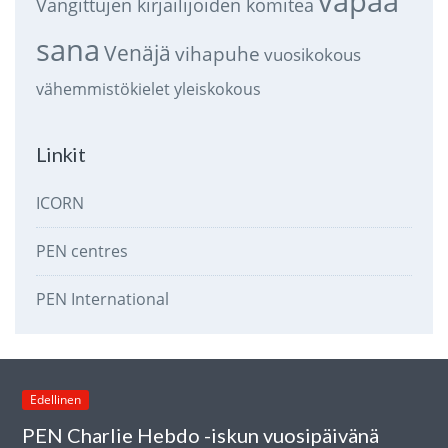
vapaa
Vangittujen kirjailijoiden komitea
sana
Venäjä
vihapuhe
vuosikokous
vähemmistökielet
yleiskokous
Linkit
ICORN
PEN centres
PEN International
Edellinen
PEN Charlie Hebdo -iskun vuosipäivänä