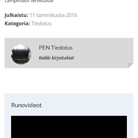
Lämpimästi tervetuloa!
Julkaistu:
11 tammikuuta 2016
Kategoria:
Tiedotus
PEN Tiedotus
Kaikki kirjoitukset
Runovideot