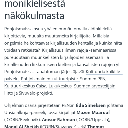
monikielisestä
näkökulmasta
Pohjoismaissa asuu yhä enemmän omalla äidinkielellä
kirjoittavia, muualta muuttaneita kirjailijoita. Millaisia
ongelmia he kohtaavat kirjallisuuden kentällä ja kuinka niitä
voidaan ratkaista? Kirjallisuus ilman rajoja -seminaarissa
pureudutaan muunkielisten kirjailijoiden asemaan ja
kirjallisuuden liikkumiseen kielten ja kansallisten rajojen yli
Pohjoismaissa. Tapahtuman järjestäjävät
Kulttuuria kaikille -
palvelu,
Pohjoismainen kulttuuripiste,
Suomen PEN,
Kulttuurikeskus Caisa
,
Lukukeskus
,
Suomen arvostelijain
liitto
ja
Sivuvalo-projekti
.
Ohjelman osana järjestetään PEN:in
Iida Simeksen
johtama
Uusia alkuja -paneeli, jossa kirjailijat
Mazen Maarouf
(ICORN/Reykjavík),
Anisur Rahman
(ICORN/Uppsala),
Manal Al Sheikh
(ICORN/Stavanger) sekä
Thomas