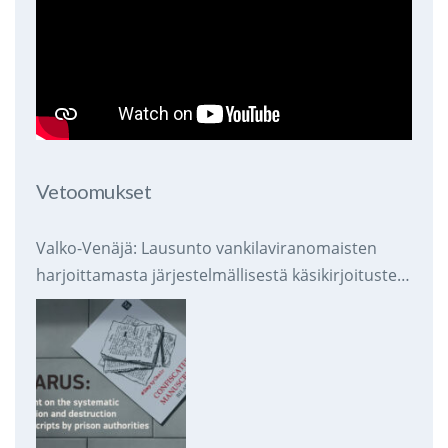
Vetoomukset
Valko-Venäjä: Lausunto vankilaviranomaisten
harjoittamasta järjestelmällisestä käsikirjoitusten
takavarikoinnista ja tuhoamisesta