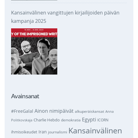
Kansainvälinen vangittujen kirjailijoiden päivän
kampanja 2025
Avainsanat
Ainon nimipäivät
#FreeGalal
alkuperäiskansat
Anna
Egypti
Charlie Hebdo
demokratia
ICORN
Politkovskaja
Kansainvälinen
Iran
ihmisoikeudet
journalismi