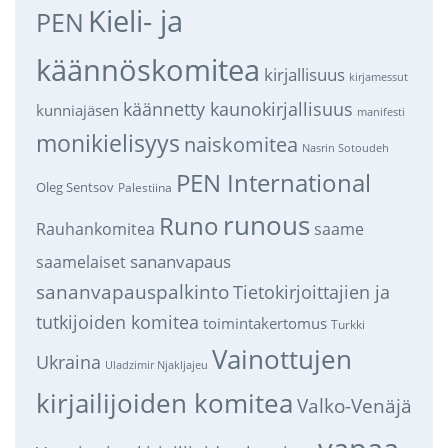
Kieli- ja
PEN
käännöskomitea
kirjallisuus
kirjamessut
käännetty kaunokirjallisuus
kunniajäsen
manifesti
monikielisyys
naiskomitea
Nasrin Sotoudeh
PEN International
Oleg Sentsov
Palestiina
runous
Runo
saame
Rauhankomitea
sananvapaus
saamelaiset
sananvapauspalkinto
Tietokirjoittajien ja
tutkijoiden komitea
toimintakertomus
Turkki
Vainottujen
Ukraina
Uladzimir Njakljajeu
kirjailijoiden komitea
Valko-Venäjä