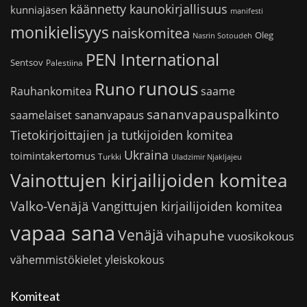
käännetty kaunokirjallisuus
kunniajäsen
manifesti
monikielisyys
naiskomitea
Oleg
Nasrin Sotoudeh
PEN International
Sentsov
Palestiina
runous
Runo
saame
Rauhankomitea
sananvapauspalkinto
sananvapaus
saamelaiset
Tietokirjoittajien ja tutkijoiden komitea
Ukraina
toimintakertomus
Turkki
Uladzimir Njakljajeu
Vainottujen kirjailijoiden komitea
Valko-Venäjä
Vangittujen kirjailijoiden komitea
vapaa sana
Venäjä
vihapuhe
vuosikokous
vähemmistökielet
yleiskokous
Komiteat