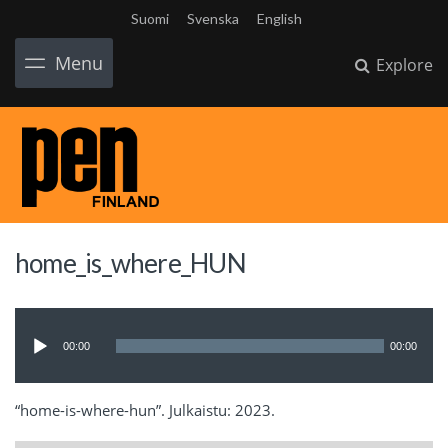
Suomi
Svenska
English
Menu
Explore
home_is_where_HUN
Audio
Player
00:00
00:00
“home-is-where-hun”. Julkaistu: 2023.