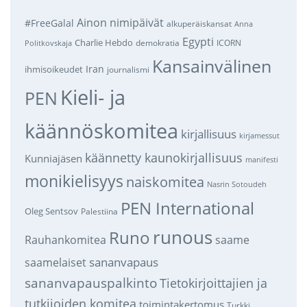
Ainon nimipäivät
#FreeGalal
alkuperäiskansat
Anna
Egypti
Charlie Hebdo
demokratia
ICORN
Politkovskaja
Kansainvälinen
Iran
ihmisoikeudet
journalismi
Kieli- ja
PEN
käännöskomitea
kirjallisuus
kirjamessut
käännetty kaunokirjallisuus
Kunniajäsen
manifesti
monikielisyys
naiskomitea
Nasrin Sotoudeh
PEN International
Oleg Sentsov
Palestiina
runous
Runo
saame
Rauhankomitea
sananvapaus
saamelaiset
sananvapauspalkinto
Tietokirjoittajien ja
tutkijoiden komitea
toimintakertomus
Turkki