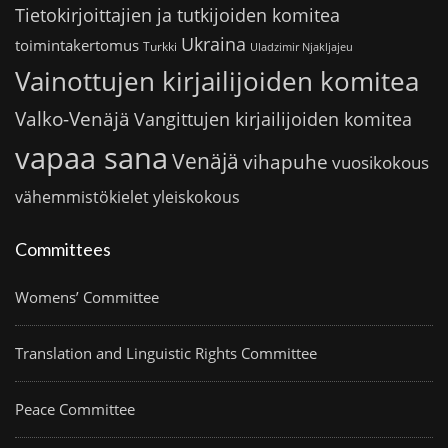
Tietokirjoittajien ja tutkijoiden komitea
Ukraina
toimintakertomus
Turkki
Uladzimir Njakljajeu
Vainottujen kirjailijoiden komitea
Valko-Venäjä
Vangittujen kirjailijoiden komitea
vapaa sana
Venäjä
vihapuhe
vuosikokous
vähemmistökielet
yleiskokous
Committees
Womens’ Committee
Translation and Linguistic Rights Committee
Peace Committee