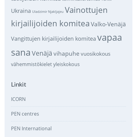
Vainottujen
Ukraina
Uladzimir Njakljajeu
kirjailijoiden komitea
Valko-Venäjä
vapaa
Vangittujen kirjailijoiden komitea
sana
Venäjä
vihapuhe
vuosikokous
vähemmistökielet
yleiskokous
Linkit
ICORN
PEN centres
PEN International