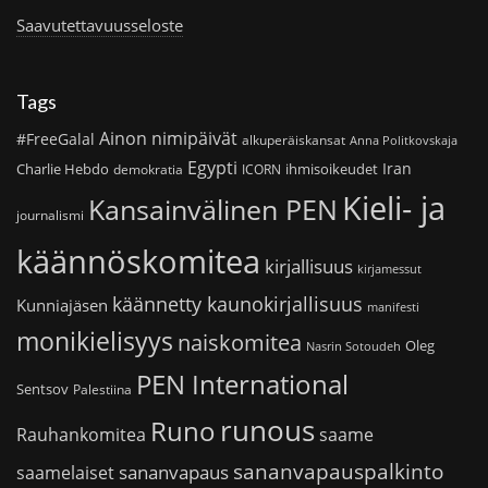
Saavutettavuusseloste
Tags
Ainon nimipäivät
#FreeGalal
alkuperäiskansat
Anna Politkovskaja
Egypti
Iran
Charlie Hebdo
ihmisoikeudet
demokratia
ICORN
Kieli- ja
Kansainvälinen PEN
journalismi
käännöskomitea
kirjallisuus
kirjamessut
käännetty kaunokirjallisuus
Kunniajäsen
manifesti
monikielisyys
naiskomitea
Oleg
Nasrin Sotoudeh
PEN International
Sentsov
Palestiina
runous
Runo
saame
Rauhankomitea
sananvapauspalkinto
sananvapaus
saamelaiset