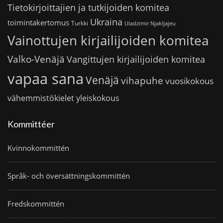
Tietokirjoittajien ja tutkijoiden komitea
Ukraina
toimintakertomus
Turkki
Uladzimir Njakljajeu
Vainottujen kirjailijoiden komitea
Valko-Venäjä
Vangittujen kirjailijoiden komitea
vapaa sana
Venäjä
vihapuhe
vuosikokous
vähemmistökielet
yleiskokous
Kommittéer
Kvinnokommittén
Språk- och översättningskommittén
Fredskommittén