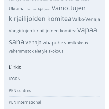
Vainottujen
Ukraina
Uladzimir Njakljajeu
kirjailijoiden komitea
Valko-Venäjä
vapaa
Vangittujen kirjailijoiden komitea
sana
Venäjä
vihapuhe
vuosikokous
vähemmistökielet
yleiskokous
Linkit
ICORN
PEN centres
PEN International