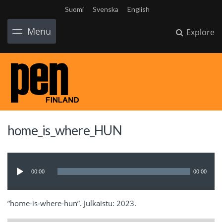
Suomi
Svenska
English
Menu
Explore
home_is_where_HUN
Ljudspelare
00:00
00:00
”home-is-where-hun”. Julkaistu: 2023.