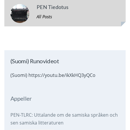
PEN Tiedotus
All Posts
(Suomi) Runovideot
(Suomi) https://youtu.be/ikXkHQ3yQCo
Appeller
PEN-TLRC: Uttalande om de samiska språken och
sen samiska litteraturen