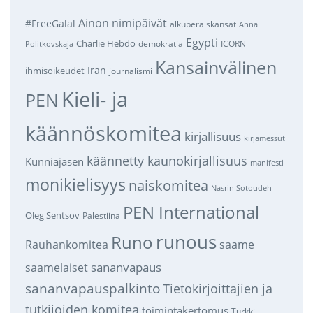
Ainon nimipäivät
#FreeGalal
alkuperäiskansat
Anna
Egypti
Charlie Hebdo
demokratia
ICORN
Politkovskaja
Kansainvälinen
Iran
ihmisoikeudet
journalismi
Kieli- ja
PEN
käännöskomitea
kirjallisuus
kirjamessut
käännetty kaunokirjallisuus
Kunniajäsen
manifesti
monikielisyys
naiskomitea
Nasrin Sotoudeh
PEN International
Oleg Sentsov
Palestiina
runous
Runo
saame
Rauhankomitea
sananvapaus
saamelaiset
sananvapauspalkinto
Tietokirjoittajien ja
tutkijoiden komitea
toimintakertomus
Turkki