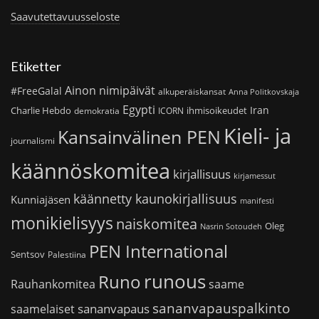
Saavutettavuusseloste
Etiketter
Ainon nimipäivät
#FreeGalal
alkuperäiskansat
Anna Politkovskaja
Egypti
Iran
Charlie Hebdo
ihmisoikeudet
demokratia
ICORN
Kieli- ja
Kansainvälinen PEN
journalismi
käännöskomitea
kirjallisuus
kirjamessut
käännetty kaunokirjallisuus
Kunniajäsen
manifesti
monikielisyys
naiskomitea
Oleg
Nasrin Sotoudeh
PEN International
Sentsov
Palestiina
runous
Runo
saame
Rauhankomitea
sananvapauspalkinto
sananvapaus
saamelaiset