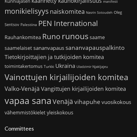
käännetty kaunokirjallisuus
Kunniajäsen
manifesti
monikielisyys
naiskomitea
Oleg
Nasrin Sotoudeh
PEN International
Sentsov
Palestiina
runous
Runo
saame
Rauhankomitea
sananvapauspalkinto
sananvapaus
saamelaiset
Tietokirjoittajien ja tutkijoiden komitea
Ukraina
toimintakertomus
Turkki
Uladzimir Njakljajeu
Vainottujen kirjailijoiden komitea
Valko-Venäjä
Vangittujen kirjailijoiden komitea
vapaa sana
Venäjä
vihapuhe
vuosikokous
vähemmistökielet
yleiskokous
Committees