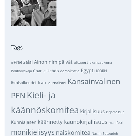
Tags
Ainon nimipäivät
#FreeGalal
alkuperäiskansat
Anna
Egypti
Charlie Hebdo
demokratia
ICORN
Politkovskaja
Kansainvälinen
Iran
ihmisoikeudet
journalismi
Kieli- ja
PEN
käännöskomitea
kirjallisuus
kirjamessut
käännetty kaunokirjallisuus
Kunniajäsen
manifesti
monikielisyys
naiskomitea
Nasrin Sotoudeh