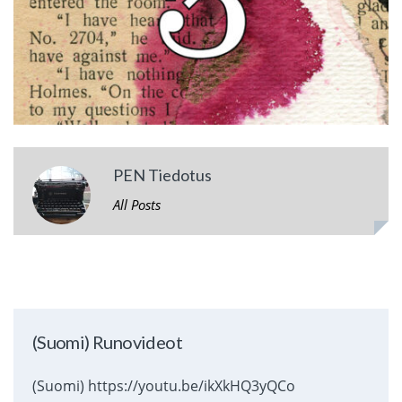
PEN Tiedotus
All Posts
(Suomi) Runovideot
(Suomi) https://youtu.be/ikXkHQ3yQCo