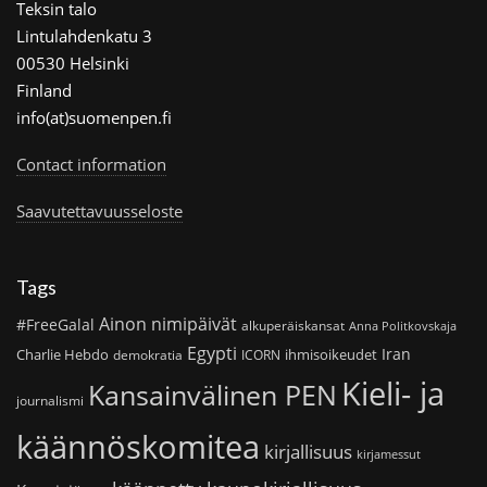
Teksin talo
Lintulahdenkatu 3
00530 Helsinki
Finland
info(at)suomenpen.fi
Contact information
Saavutettavuusseloste
Tags
Ainon nimipäivät
#FreeGalal
alkuperäiskansat
Anna Politkovskaja
Egypti
Iran
Charlie Hebdo
ihmisoikeudet
demokratia
ICORN
Kieli- ja
Kansainvälinen PEN
journalismi
käännöskomitea
kirjallisuus
kirjamessut