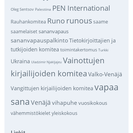
PEN International
Oleg Sentsov
Palestiina
runous
Runo
saame
Rauhankomitea
sananvapaus
saamelaiset
sananvapauspalkinto
Tietokirjoittajien ja
tutkijoiden komitea
toimintakertomus
Turkki
Vainottujen
Ukraina
Uladzimir Njakljajeu
kirjailijoiden komitea
Valko-Venäjä
vapaa
Vangittujen kirjailijoiden komitea
sana
Venäjä
vihapuhe
vuosikokous
vähemmistökielet
yleiskokous
Linkit