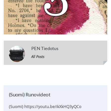
PEN Tiedotus
All Posts
(Suomi) Runovideot
(Suomi) https://youtu.be/ikXkHQ3yQCo