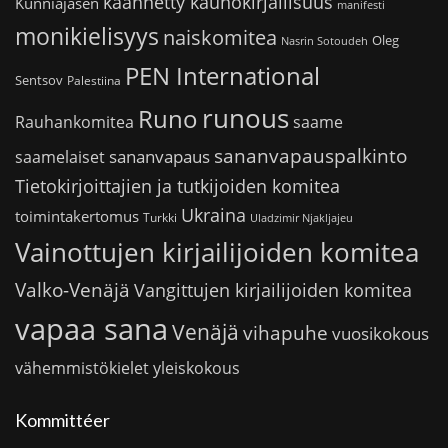
käännetty kaunokirjallisuus
Kunniajäsen
manifesti
monikielisyys
naiskomitea
Oleg
Nasrin Sotoudeh
PEN International
Sentsov
Palestiina
runous
Runo
saame
Rauhankomitea
sananvapauspalkinto
sananvapaus
saamelaiset
Tietokirjoittajien ja tutkijoiden komitea
Ukraina
toimintakertomus
Turkki
Uladzimir Njakljajeu
Vainottujen kirjailijoiden komitea
Valko-Venäjä
Vangittujen kirjailijoiden komitea
vapaa sana
Venäjä
vihapuhe
vuosikokous
vähemmistökielet
yleiskokous
Kommittéer