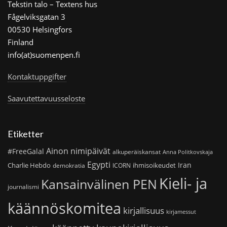
Tekstin talo – Textens hus
Fågelviksgatan 3
00530 Helsingfors
Finland
info(at)suomenpen.fi
Kontaktuppgifter
Saavutettavuusseloste
Etiketter
Ainon nimipäivät
#FreeGalal
alkuperäiskansat
Anna Politkovskaja
Egypti
Iran
Charlie Hebdo
ihmisoikeudet
demokratia
ICORN
Kieli- ja
Kansainvälinen PEN
journalismi
käännöskomitea
kirjallisuus
kirjamessut