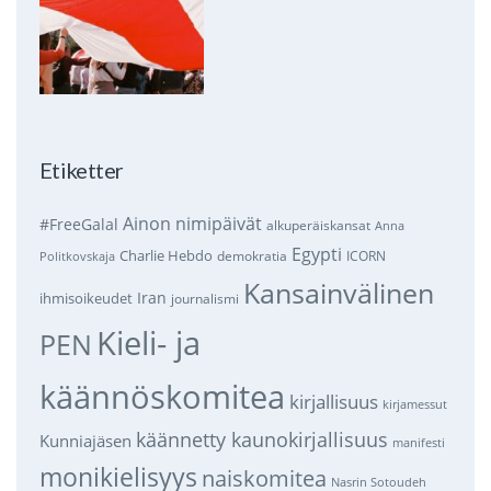
Etiketter
Ainon nimipäivät
#FreeGalal
alkuperäiskansat
Anna
Egypti
Charlie Hebdo
demokratia
ICORN
Politkovskaja
Kansainvälinen
Iran
ihmisoikeudet
journalismi
Kieli- ja
PEN
käännöskomitea
kirjallisuus
kirjamessut
käännetty kaunokirjallisuus
Kunniajäsen
manifesti
monikielisyys
naiskomitea
Nasrin Sotoudeh