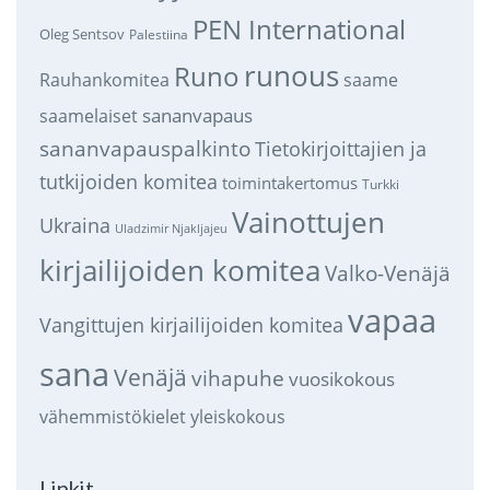
PEN International
Oleg Sentsov
Palestiina
runous
Runo
saame
Rauhankomitea
sananvapaus
saamelaiset
sananvapauspalkinto
Tietokirjoittajien ja
tutkijoiden komitea
toimintakertomus
Turkki
Vainottujen
Ukraina
Uladzimir Njakljajeu
kirjailijoiden komitea
Valko-Venäjä
vapaa
Vangittujen kirjailijoiden komitea
sana
Venäjä
vihapuhe
vuosikokous
vähemmistökielet
yleiskokous
Linkit