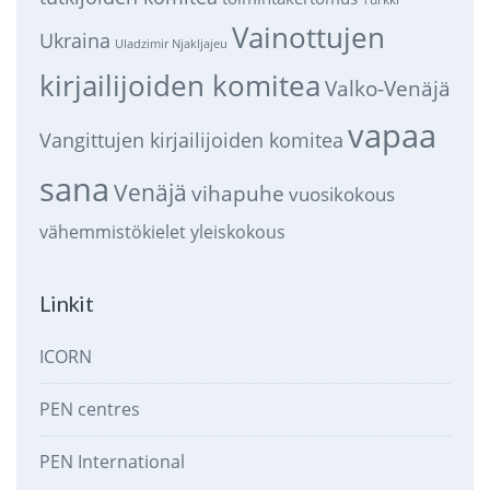
Vainottujen
Ukraina
Uladzimir Njakljajeu
kirjailijoiden komitea
Valko-Venäjä
vapaa
Vangittujen kirjailijoiden komitea
sana
Venäjä
vihapuhe
vuosikokous
vähemmistökielet
yleiskokous
Linkit
ICORN
PEN centres
PEN International