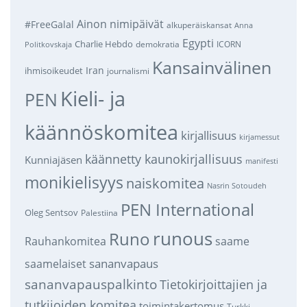
Ainon nimipäivät
#FreeGalal
alkuperäiskansat
Anna
Egypti
Charlie Hebdo
demokratia
ICORN
Politkovskaja
Kansainvälinen
Iran
ihmisoikeudet
journalismi
Kieli- ja
PEN
käännöskomitea
kirjallisuus
kirjamessut
käännetty kaunokirjallisuus
Kunniajäsen
manifesti
monikielisyys
naiskomitea
Nasrin Sotoudeh
PEN International
Oleg Sentsov
Palestiina
runous
Runo
saame
Rauhankomitea
sananvapaus
saamelaiset
sananvapauspalkinto
Tietokirjoittajien ja
tutkijoiden komitea
toimintakertomus
Turkki