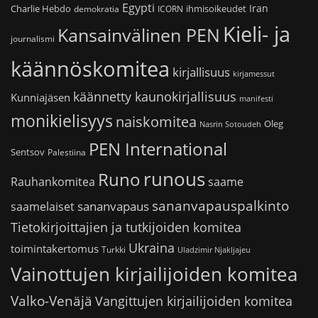
Egypti
Iran
Charlie Hebdo
ihmisoikeudet
demokratia
ICORN
Kieli- ja
Kansainvälinen PEN
journalismi
käännöskomitea
kirjallisuus
kirjamessut
käännetty kaunokirjallisuus
Kunniajäsen
manifesti
monikielisyys
naiskomitea
Oleg
Nasrin Sotoudeh
PEN International
Sentsov
Palestiina
runous
Runo
saame
Rauhankomitea
sananvapauspalkinto
sananvapaus
saamelaiset
Tietokirjoittajien ja tutkijoiden komitea
Ukraina
toimintakertomus
Turkki
Uladzimir Njakljajeu
Vainottujen kirjailijoiden komitea
Valko-Venäjä
Vangittujen kirjailijoiden komitea