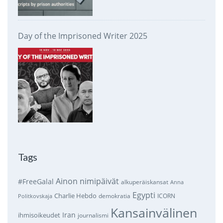
Day of the Imprisoned Writer 2025
Tags
Ainon nimipäivät
#FreeGalal
alkuperäiskansat
Anna
Egypti
Charlie Hebdo
demokratia
ICORN
Politkovskaja
Kansainvälinen
Iran
ihmisoikeudet
journalismi