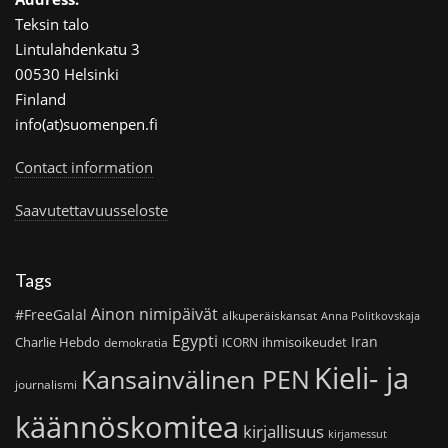
Teksin talo
Lintulahdenkatu 3
00530 Helsinki
Finland
info(at)suomenpen.fi
Contact information
Saavutettavuusseloste
Tags
Ainon nimipäivät
#FreeGalal
alkuperäiskansat
Anna Politkovskaja
Egypti
Iran
Charlie Hebdo
ihmisoikeudet
demokratia
ICORN
Kieli- ja
Kansainvälinen PEN
journalismi
käännöskomitea
kirjallisuus
kirjamessut