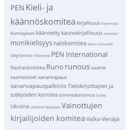
Kieli- ja
PEN
käännöskomitea
kirjallisuus
kirjamessut
käännetty kaunokirjallisuus
Kunniajäsen
manifesti
monikielisyys
naiskomitea
Nasrin Sotoudeh
PEN International
Oleg Sentsov
Palestiina
runous
Runo
saame
Rauhankomitea
sananvapaus
saamelaiset
sananvapauspalkinto
Tietokirjoittajien ja
tutkijoiden komitea
toimintakertomus
Turkki
Vainottujen
Ukraina
Uladzimir Njakljajeu
kirjailijoiden komitea
Valko-Venäjä