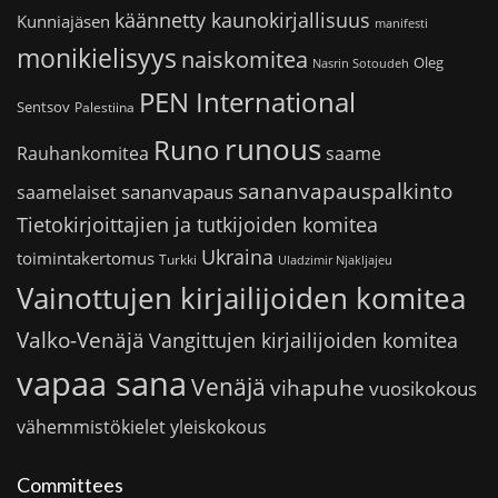
käännetty kaunokirjallisuus
Kunniajäsen
manifesti
monikielisyys
naiskomitea
Oleg
Nasrin Sotoudeh
PEN International
Sentsov
Palestiina
runous
Runo
saame
Rauhankomitea
sananvapauspalkinto
sananvapaus
saamelaiset
Tietokirjoittajien ja tutkijoiden komitea
Ukraina
toimintakertomus
Turkki
Uladzimir Njakljajeu
Vainottujen kirjailijoiden komitea
Valko-Venäjä
Vangittujen kirjailijoiden komitea
vapaa sana
Venäjä
vihapuhe
vuosikokous
vähemmistökielet
yleiskokous
Committees