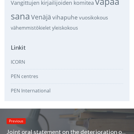
vapaa
Vangittujen kirjailijoiden komitea
sana
Venäjä
vihapuhe
vuosikokous
vähemmistökielet
yleiskokous
Linkit
ICORN
PEN centres
PEN International
Previous
Joint oral statement on the deterioration of freedom of expression and media freedom in Turkey