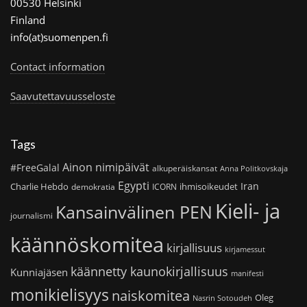
00530 Helsinki
Finland
info(at)suomenpen.fi
Contact information
Saavutettavuusseloste
Tags
Ainon nimipäivät
#FreeGalal
alkuperäiskansat
Anna Politkovskaja
Egypti
Iran
Charlie Hebdo
ihmisoikeudet
demokratia
ICORN
Kieli- ja
Kansainvälinen PEN
journalismi
käännöskomitea
kirjallisuus
kirjamessut
käännetty kaunokirjallisuus
Kunniajäsen
manifesti
monikielisyys
naiskomitea
Oleg
Nasrin Sotoudeh