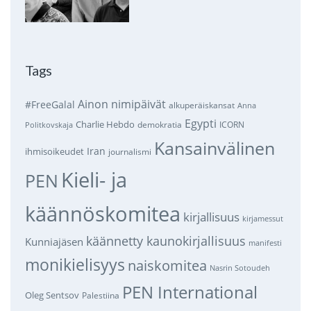
Tags
Ainon nimipäivät
#FreeGalal
alkuperäiskansat
Anna
Egypti
Charlie Hebdo
demokratia
ICORN
Politkovskaja
Kansainvälinen
Iran
ihmisoikeudet
journalismi
Kieli- ja
PEN
käännöskomitea
kirjallisuus
kirjamessut
käännetty kaunokirjallisuus
Kunniajäsen
manifesti
monikielisyys
naiskomitea
Nasrin Sotoudeh
PEN International
Oleg Sentsov
Palestiina