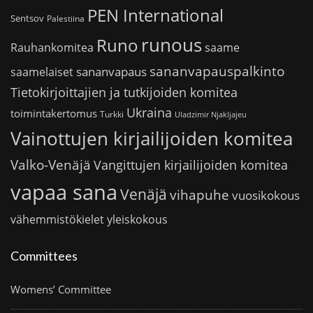
PEN International
Sentsov
Palestiina
runous
Runo
saame
Rauhankomitea
sananvapauspalkinto
sananvapaus
saamelaiset
Tietokirjoittajien ja tutkijoiden komitea
Ukraina
toimintakertomus
Turkki
Uladzimir Njakljajeu
Vainottujen kirjailijoiden komitea
Valko-Venäjä
Vangittujen kirjailijoiden komitea
vapaa sana
Venäjä
vihapuhe
vuosikokous
vähemmistökielet
yleiskokous
Committees
Womens’ Committee