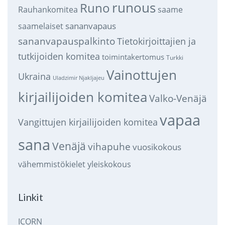
runous
Runo
saame
Rauhankomitea
sananvapaus
saamelaiset
sananvapauspalkinto
Tietokirjoittajien ja
tutkijoiden komitea
toimintakertomus
Turkki
Vainottujen
Ukraina
Uladzimir Njakljajeu
kirjailijoiden komitea
Valko-Venäjä
vapaa
Vangittujen kirjailijoiden komitea
sana
Venäjä
vihapuhe
vuosikokous
vähemmistökielet
yleiskokous
Linkit
ICORN