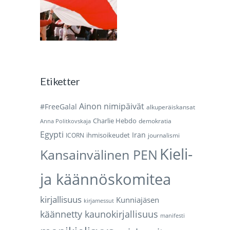
Etiketter
Ainon nimipäivät
#FreeGalal
alkuperäiskansat
Charlie Hebdo
demokratia
Anna Politkovskaja
Egypti
Iran
ihmisoikeudet
ICORN
journalismi
Kieli-
Kansainvälinen PEN
ja käännöskomitea
kirjallisuus
Kunniajäsen
kirjamessut
käännetty kaunokirjallisuus
manifesti