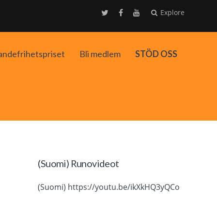
Explore
andefrihetspriset
Bli medlem
STÖD OSS
ko
(Suomi) Runovideot
(Suomi) https://youtu.be/ikXkHQ3yQCo