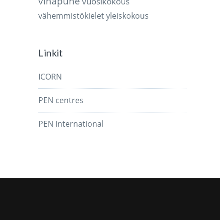
vihapuhe
vuosikokous
vähemmistökielet
yleiskokous
Linkit
ICORN
PEN centres
PEN International