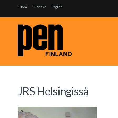
Suomi
Svenska
English
JRS Helsingissä