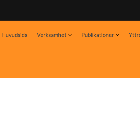
Avaa
Avaa
Huvudsida
Verksamhet
Publikationer
Yttr
alavalikko
alavalik