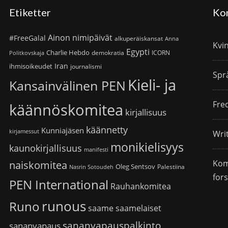
Etiketter
Ko
Ainon nimipäivät
#FreeGalal
alkuperäiskansat
Anna
Kvi
Egypti
Charlie Hebdo
demokratia
ICORN
Politkovskaja
Iran
ihmisoikeudet
journalismi
Spr
Kieli- ja
Kansainvälinen PEN
Fre
käännöskomitea
kirjallisuus
käännetty
Kunniajäsen
kirjamessut
Wri
monikielisyys
kaunokirjallisuus
manifesti
Kom
naiskomitea
Oleg Sentsov
Palestiina
Nasrin Sotoudeh
for
PEN International
Rauhankomitea
runous
Runo
saame
saamelaiset
sananvapauspalkinto
sananvapaus