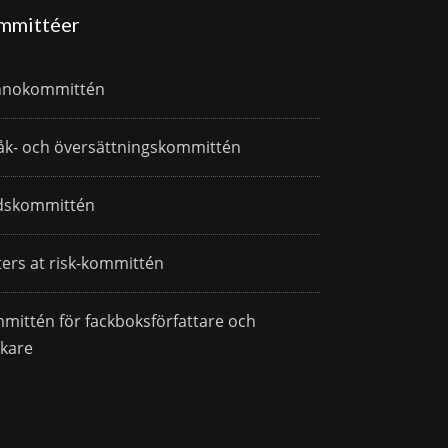
mmittéer
nnokommittén
åk- och översättningskommittén
dskommittén
ters at risk-kommittén
mittén för fackboksförfattare och
skare