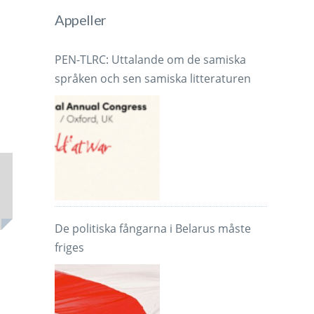
Appeller
PEN-TLRC: Uttalande om de samiska
språken och sen samiska litteraturen
De politiska fångarna i Belarus måste
friges