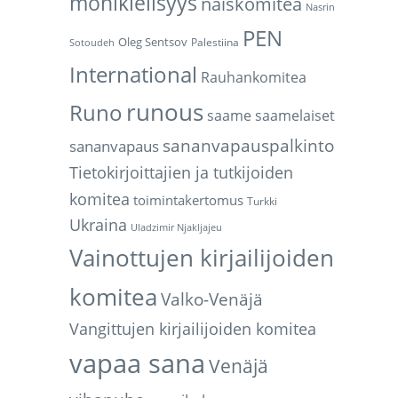
monikielisyys
naiskomitea
Nasrin
PEN
Oleg Sentsov
Palestiina
Sotoudeh
International
Rauhankomitea
runous
Runo
saame
saamelaiset
sananvapauspalkinto
sananvapaus
Tietokirjoittajien ja tutkijoiden
komitea
toimintakertomus
Turkki
Ukraina
Uladzimir Njakljajeu
Vainottujen kirjailijoiden
komitea
Valko-Venäjä
Vangittujen kirjailijoiden komitea
vapaa sana
Venäjä