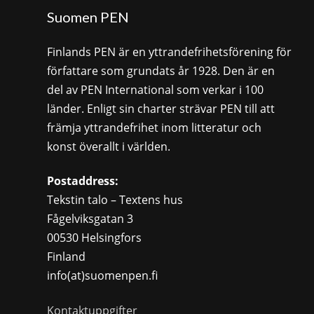
Suomen PEN
Finlands PEN är en yttrandefrihetsförening för
författare som grundats år 1928. Den är en
del av PEN International som verkar i 100
länder. Enligt sin charter strävar PEN till att
främja yttrandefrihet inom litteratur och
konst överallt i världen.
Postaddress:
Tekstin talo – Textens hus
Fågelviksgatan 3
00530 Helsingfors
Finland
info(at)suomenpen.fi
Kontaktuppgifter