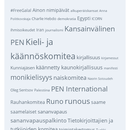
Ainon nimipäivät
#FreeGalal
alkuperäiskansat
Anna
Egypti
Charlie Hebdo
demokratia
ICORN
Politkovskaja
Kansainvälinen
Iran
ihmisoikeudet
journalismi
Kieli- ja
PEN
käännöskomitea
kirjallisuus
kirjamessut
käännetty kaunokirjallisuus
Kunniajäsen
manifesti
monikielisyys
naiskomitea
Nasrin Sotoudeh
PEN International
Oleg Sentsov
Palestiina
runous
Runo
saame
Rauhankomitea
sananvapaus
saamelaiset
sananvapauspalkinto
Tietokirjoittajien ja
tutkijoiden komitea
toimintakertomus
Turkki