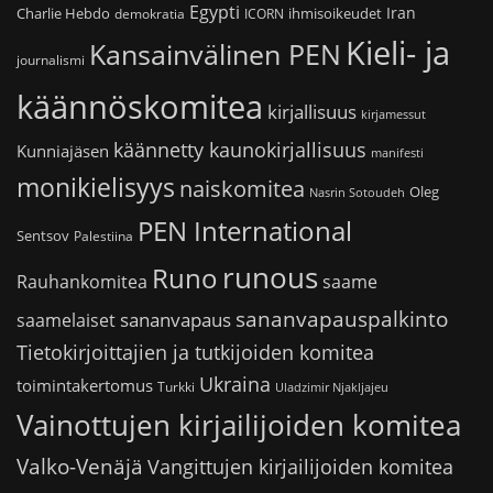
Egypti
Iran
Charlie Hebdo
ihmisoikeudet
demokratia
ICORN
Kieli- ja
Kansainvälinen PEN
journalismi
käännöskomitea
kirjallisuus
kirjamessut
käännetty kaunokirjallisuus
Kunniajäsen
manifesti
monikielisyys
naiskomitea
Oleg
Nasrin Sotoudeh
PEN International
Sentsov
Palestiina
runous
Runo
saame
Rauhankomitea
sananvapauspalkinto
sananvapaus
saamelaiset
Tietokirjoittajien ja tutkijoiden komitea
Ukraina
toimintakertomus
Turkki
Uladzimir Njakljajeu
Vainottujen kirjailijoiden komitea
Valko-Venäjä
Vangittujen kirjailijoiden komitea