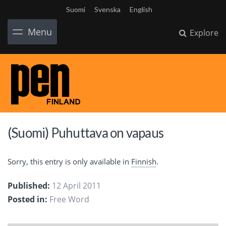
Suomi
Svenska
English
Menu
Explore
(Suomi) Puhuttava on vapaus
Sorry, this entry is only available in
Finnish
.
Published:
12 April 2011
Posted in:
Free Word