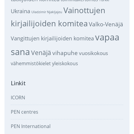
Vainottujen
Ukraina
Uladzimir Njakljajeu
kirjailijoiden komitea
Valko-Venäjä
vapaa
Vangittujen kirjailijoiden komitea
sana
Venäjä
vihapuhe
vuosikokous
vähemmistökielet
yleiskokous
Linkit
ICORN
PEN centres
PEN International