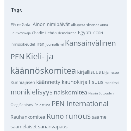
Tags
Ainon nimipäivät
#FreeGalal
alkuperäiskansat
Anna
Egypti
Charlie Hebdo
demokratia
ICORN
Politkovskaja
Kansainvälinen
Iran
ihmisoikeudet
journalismi
Kieli- ja
PEN
käännöskomitea
kirjallisuus
kirjamessut
käännetty kaunokirjallisuus
Kunniajäsen
manifesti
monikielisyys
naiskomitea
Nasrin Sotoudeh
PEN International
Oleg Sentsov
Palestiina
runous
Runo
saame
Rauhankomitea
sananvapaus
saamelaiset