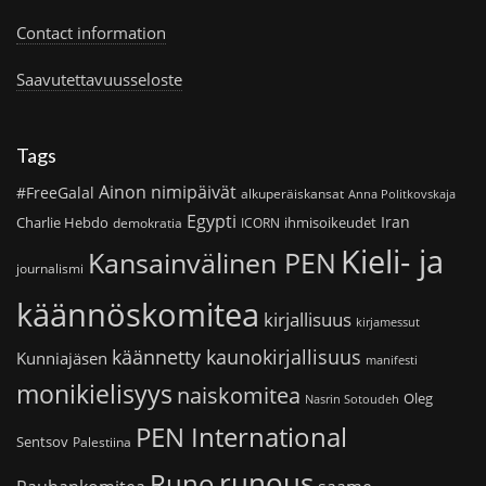
Contact information
Saavutettavuusseloste
Tags
Ainon nimipäivät
#FreeGalal
alkuperäiskansat
Anna Politkovskaja
Egypti
Iran
Charlie Hebdo
ihmisoikeudet
demokratia
ICORN
Kieli- ja
Kansainvälinen PEN
journalismi
käännöskomitea
kirjallisuus
kirjamessut
käännetty kaunokirjallisuus
Kunniajäsen
manifesti
monikielisyys
naiskomitea
Oleg
Nasrin Sotoudeh
PEN International
Sentsov
Palestiina
runous
Runo