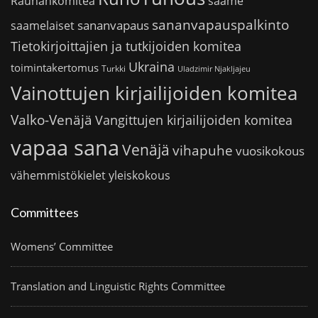
saame
Rauhankomitea
sananvapauspalkinto
sananvapaus
saamelaiset
Tietokirjoittajien ja tutkijoiden komitea
Ukraina
toimintakertomus
Turkki
Uladzimir Njakljajeu
Vainottujen kirjailijoiden komitea
Valko-Venäjä
Vangittujen kirjailijoiden komitea
vapaa sana
Venäjä
vihapuhe
vuosikokous
vähemmistökielet
yleiskokous
Committees
Womens’ Committee
Translation and Linguistic Rights Committee