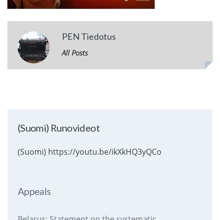
PEN Tiedotus
All Posts
(Suomi) Runovideot
(Suomi) https://youtu.be/ikXkHQ3yQCo
Appeals
Belarus: Statement on the systematic