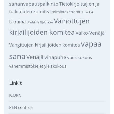
sananvapauspalkinto
Tietokirjoittajien ja
tutkijoiden komitea
toimintakertomus
Turkki
Vainottujen
Ukraina
Uladzimir Njakljajeu
kirjailijoiden komitea
Valko-Venäjä
vapaa
Vangittujen kirjailijoiden komitea
sana
Venäjä
vihapuhe
vuosikokous
vähemmistökielet
yleiskokous
Linkit
ICORN
PEN centres