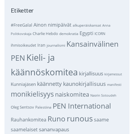
Etiketter
Ainon nimipäivät
#FreeGalal
alkuperäiskansat
Anna
Egypti
Charlie Hebdo
demokratia
ICORN
Politkovskaja
Kansainvälinen
Iran
ihmisoikeudet
journalismi
Kieli- ja
PEN
käännöskomitea
kirjallisuus
kirjamessut
käännetty kaunokirjallisuus
Kunniajäsen
manifesti
monikielisyys
naiskomitea
Nasrin Sotoudeh
PEN International
Oleg Sentsov
Palestiina
runous
Runo
saame
Rauhankomitea
sananvapaus
saamelaiset