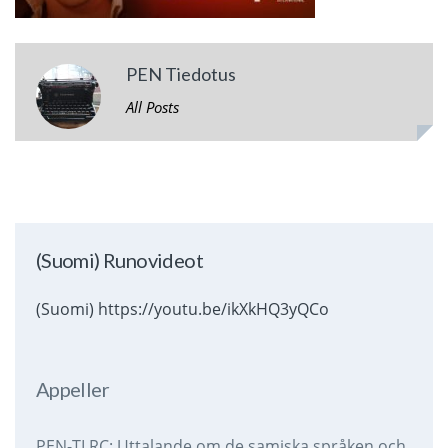
PEN Tiedotus
All Posts
(Suomi) Runovideot
(Suomi) https://youtu.be/ikXkHQ3yQCo
Appeller
PEN-TLRC: Uttalande om de samiska språken och