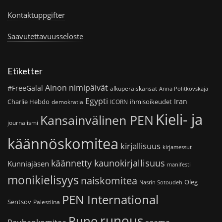
Kontaktuppgifter
Saavutettavuusseloste
Etiketter
Ainon nimipäivät
#FreeGalal
alkuperäiskansat
Anna Politkovskaja
Egypti
Iran
Charlie Hebdo
ihmisoikeudet
demokratia
ICORN
Kieli- ja
Kansainvälinen PEN
journalismi
käännöskomitea
kirjallisuus
kirjamessut
käännetty kaunokirjallisuus
Kunniajäsen
manifesti
monikielisyys
naiskomitea
Oleg
Nasrin Sotoudeh
PEN International
Sentsov
Palestiina
runous
Runo