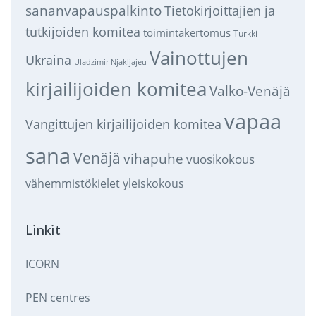
sananvapauspalkinto
Tietokirjoittajien ja
tutkijoiden komitea
toimintakertomus
Turkki
Vainottujen
Ukraina
Uladzimir Njakljajeu
kirjailijoiden komitea
Valko-Venäjä
vapaa
Vangittujen kirjailijoiden komitea
sana
Venäjä
vihapuhe
vuosikokous
vähemmistökielet
yleiskokous
Linkit
ICORN
PEN centres