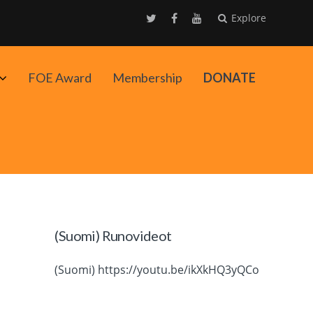
Explore
Avaa
FOE Award
Membership
DONATE
alavalikko
(Suomi) Runovideot
(Suomi) https://youtu.be/ikXkHQ3yQCo