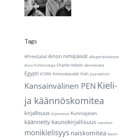
Tags
Ainon nimipäivät
#FreeGalal
alkuperäiskansat
Charlie Hebdo
demokratia
Anna Politkovskaja
Egypti
Iran
ihmisoikeudet
ICORN
journalismi
Kieli-
Kansainvälinen PEN
ja käännöskomitea
kirjallisuus
Kunniajäsen
kirjamessut
käännetty kaunokirjallisuus
manifesti
monikielisyys
naiskomitea
Nasrin