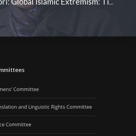
Mojibur Doftori: Global Islamic Extremism: Time for Muslims to Break Silence
mmittees
ens’ Committee
nslation and Linguistic Rights Committee
ce Committee