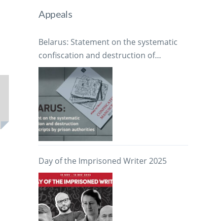
Appeals
Belarus: Statement on the systematic
confiscation and destruction of
manuscripts by prison authorities
Day of the Imprisoned Writer 2025