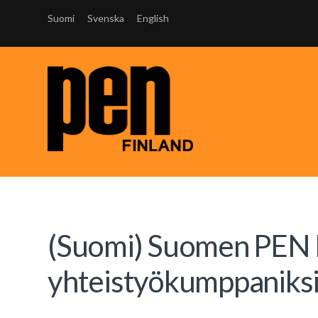
Suomi
Svenska
English
(Suomi) Suomen PEN H
yhteistyökumppaniks