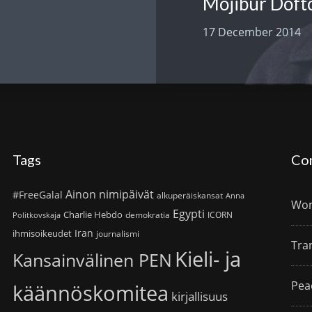
17 December 2014
Tags
Co
Ainon nimipäivät
#FreeGalal
alkuperäiskansat
Anna
Wom
Egypti
Charlie Hebdo
demokratia
ICORN
Politkovskaja
Iran
ihmisoikeudet
journalismi
Tra
Kieli- ja
Kansainvälinen PEN
Pea
käännöskomitea
kirjallisuus