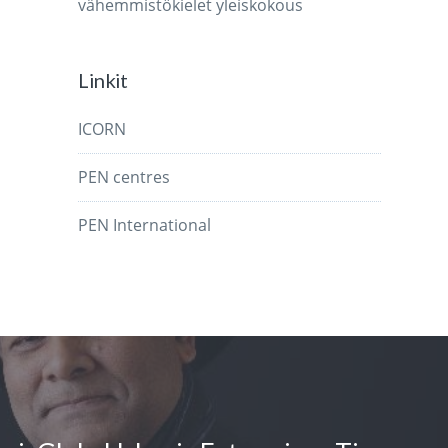
vähemmistökielet
yleiskokous
Linkit
ICORN
PEN centres
PEN International