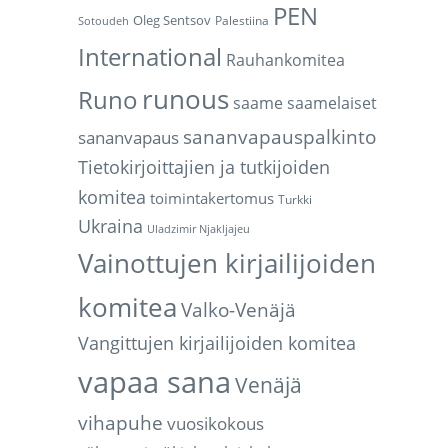
PEN
Oleg Sentsov
Palestiina
Sotoudeh
International
Rauhankomitea
runous
Runo
saame
saamelaiset
sananvapauspalkinto
sananvapaus
Tietokirjoittajien ja tutkijoiden
komitea
toimintakertomus
Turkki
Ukraina
Uladzimir Njakljajeu
Vainottujen kirjailijoiden
komitea
Valko-Venäjä
Vangittujen kirjailijoiden komitea
vapaa sana
Venäjä
vihapuhe
vuosikokous