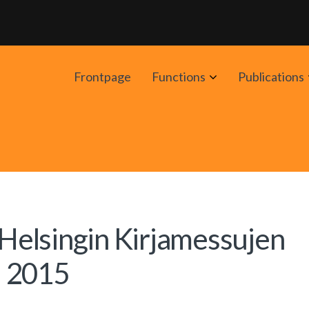
Avaa
Frontpage
Functions
Publications
alavalikko
elsingin Kirjamessujen
i 2015