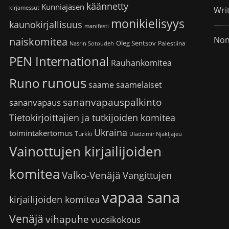
käännetty
Kunniajäsen
kirjamessut
Wri
monikielisyys
kaunokirjallisuus
manifesti
Non
naiskomitea
Oleg Sentsov
Palestiina
Nasrin Sotoudeh
PEN International
Rauhankomitea
runous
Runo
saame
saamelaiset
sananvapauspalkinto
sananvapaus
Tietokirjoittajien ja tutkijoiden komitea
Ukraina
toimintakertomus
Turkki
Uladzimir Njakljajeu
Vainottujen kirjailijoiden
komitea
Valko-Venäjä
Vangittujen
vapaa sana
kirjailijoiden komitea
Venäjä
vihapuhe
vuosikokous