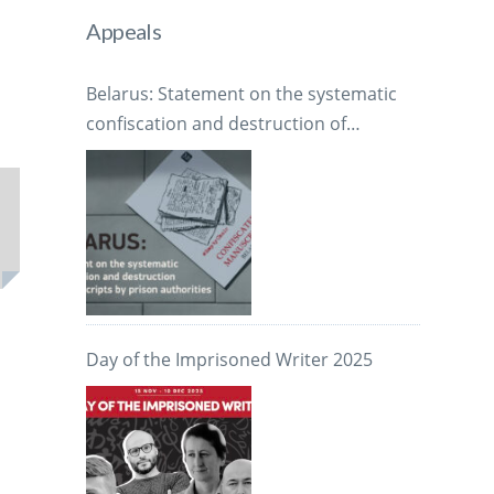
Appeals
Belarus: Statement on the systematic
confiscation and destruction of
manuscripts by prison authorities
Day of the Imprisoned Writer 2025