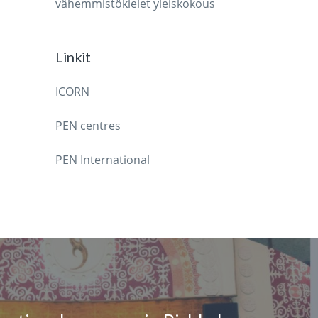
vähemmistökielet
yleiskokous
Linkit
ICORN
PEN centres
PEN International