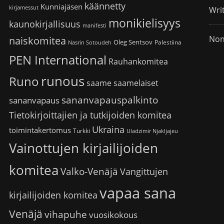
käännetty
Kunniajäsen
kirjamessut
Wri
monikielisyys
kaunokirjallisuus
manifesti
Non
naiskomitea
Oleg Sentsov
Palestiina
Nasrin Sotoudeh
PEN International
Rauhankomitea
runous
Runo
saame
saamelaiset
sananvapauspalkinto
sananvapaus
Tietokirjoittajien ja tutkijoiden komitea
Ukraina
toimintakertomus
Turkki
Uladzimir Njakljajeu
Vainottujen kirjailijoiden
komitea
Valko-Venäjä
Vangittujen
vapaa sana
kirjailijoiden komitea
Venäjä
vihapuhe
vuosikokous