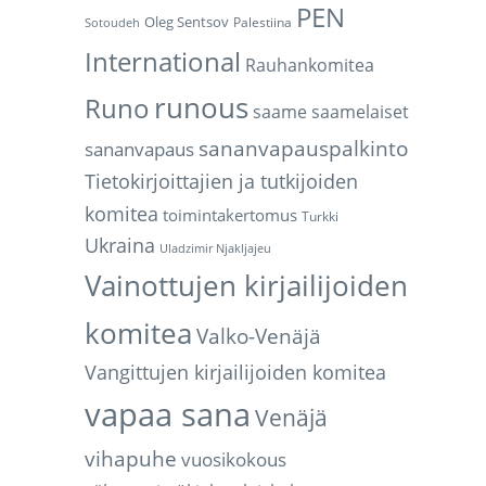
PEN
Oleg Sentsov
Palestiina
Sotoudeh
International
Rauhankomitea
runous
Runo
saame
saamelaiset
sananvapauspalkinto
sananvapaus
Tietokirjoittajien ja tutkijoiden
komitea
toimintakertomus
Turkki
Ukraina
Uladzimir Njakljajeu
Vainottujen kirjailijoiden
komitea
Valko-Venäjä
Vangittujen kirjailijoiden komitea
vapaa sana
Venäjä
vihapuhe
vuosikokous