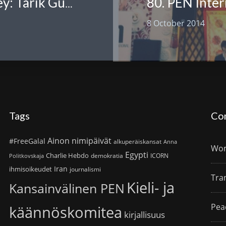
80. PEN Inter
Poetry with an update from Turkey: Tarık Günersel visits Helsinki 13.3.2014
8 October 2014
Tags
Co
Ainon nimipäivät
#FreeGalal
alkuperäiskansat
Anna
Wom
Egypti
Charlie Hebdo
demokratia
ICORN
Politkovskaja
Iran
ihmisoikeudet
journalismi
Tra
Kieli- ja
Kansainvälinen PEN
Pea
käännöskomitea
kirjallisuus