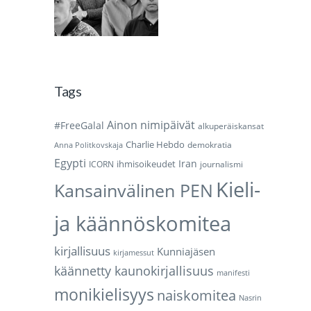
Tags
Ainon nimipäivät
#FreeGalal
alkuperäiskansat
Charlie Hebdo
demokratia
Anna Politkovskaja
Egypti
Iran
ihmisoikeudet
ICORN
journalismi
Kieli-
Kansainvälinen PEN
ja käännöskomitea
kirjallisuus
Kunniajäsen
kirjamessut
käännetty kaunokirjallisuus
manifesti
monikielisyys
naiskomitea
Nasrin