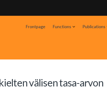
Avaa
Frontpage
Functions
Publications
alavalikko
elten välisen tasa-arvon