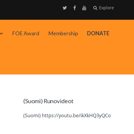
Explore
Avaa
FOE Award
Membership
DONATE
alavalikko
(Suomi) Runovideot
(Suomi) https://youtu.be/ikXkHQ3yQCo