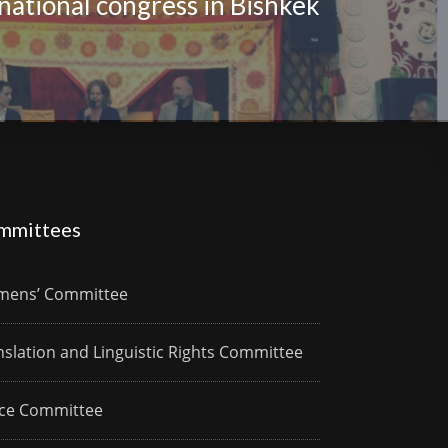
national congress in Bishkek
mmittees
ens’ Committee
nslation and Linguistic Rights Committee
ce Committee