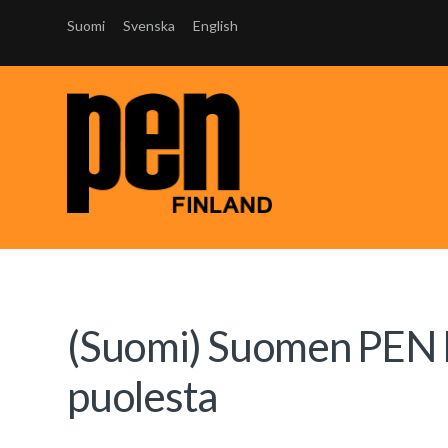
Suomi
Svenska
English
(Suomi) Suomen PEN ki
puolesta