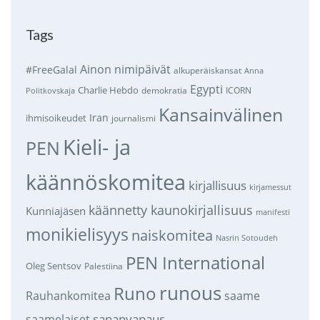
Tags
Ainon nimipäivät
#FreeGalal
alkuperäiskansat
Anna
Egypti
Charlie Hebdo
demokratia
ICORN
Politkovskaja
Kansainvälinen
Iran
ihmisoikeudet
journalismi
Kieli- ja
PEN
käännöskomitea
kirjallisuus
kirjamessut
käännetty kaunokirjallisuus
Kunniajäsen
manifesti
monikielisyys
naiskomitea
Nasrin Sotoudeh
PEN International
Oleg Sentsov
Palestiina
runous
Runo
saame
Rauhankomitea
sananvapaus
saamelaiset