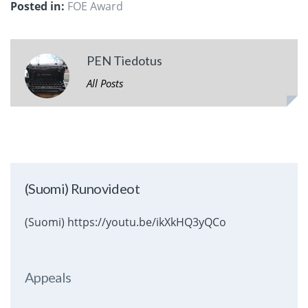
Posted in:
FOE Award
PEN Tiedotus
All Posts
(Suomi) Runovideot
(Suomi) https://youtu.be/ikXkHQ3yQCo
Appeals