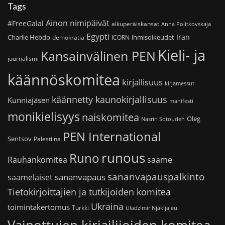
Tags
Ainon nimipäivät
#FreeGalal
alkuperäiskansat
Anna Politkovskaja
Egypti
Iran
Charlie Hebdo
ihmisoikeudet
demokratia
ICORN
Kieli- ja
Kansainvälinen PEN
journalismi
käännöskomitea
kirjallisuus
kirjamessut
käännetty kaunokirjallisuus
Kunniajäsen
manifesti
monikielisyys
naiskomitea
Oleg
Nasrin Sotoudeh
PEN International
Sentsov
Palestiina
runous
Runo
saame
Rauhankomitea
sananvapauspalkinto
sananvapaus
saamelaiset
Tietokirjoittajien ja tutkijoiden komitea
Ukraina
toimintakertomus
Turkki
Uladzimir Njakljajeu