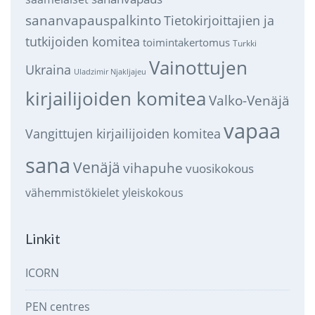
sananvapauspalkinto
Tietokirjoittajien ja
tutkijoiden komitea
toimintakertomus
Turkki
Vainottujen
Ukraina
Uladzimir Njakljajeu
kirjailijoiden komitea
Valko-Venäjä
vapaa
Vangittujen kirjailijoiden komitea
sana
Venäjä
vihapuhe
vuosikokous
vähemmistökielet
yleiskokous
Linkit
ICORN
PEN centres