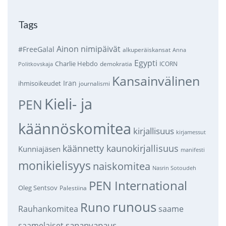
Tags
Ainon nimipäivät
#FreeGalal
alkuperäiskansat
Anna
Egypti
Charlie Hebdo
demokratia
ICORN
Politkovskaja
Kansainvälinen
Iran
ihmisoikeudet
journalismi
Kieli- ja
PEN
käännöskomitea
kirjallisuus
kirjamessut
käännetty kaunokirjallisuus
Kunniajäsen
manifesti
monikielisyys
naiskomitea
Nasrin Sotoudeh
PEN International
Oleg Sentsov
Palestiina
runous
Runo
saame
Rauhankomitea
sananvapaus
saamelaiset