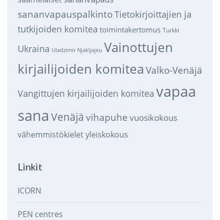
sananvapauspalkinto
Tietokirjoittajien ja
tutkijoiden komitea
toimintakertomus
Turkki
Vainottujen
Ukraina
Uladzimir Njakljajeu
kirjailijoiden komitea
Valko-Venäjä
vapaa
Vangittujen kirjailijoiden komitea
sana
Venäjä
vihapuhe
vuosikokous
vähemmistökielet
yleiskokous
Linkit
ICORN
PEN centres