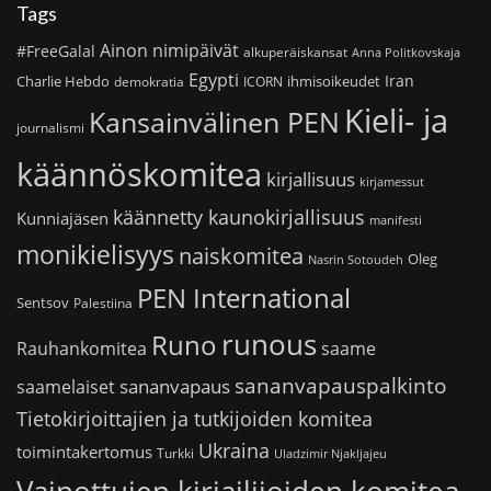
Tags
Ainon nimipäivät
#FreeGalal
alkuperäiskansat
Anna Politkovskaja
Egypti
Iran
Charlie Hebdo
ihmisoikeudet
demokratia
ICORN
Kieli- ja
Kansainvälinen PEN
journalismi
käännöskomitea
kirjallisuus
kirjamessut
käännetty kaunokirjallisuus
Kunniajäsen
manifesti
monikielisyys
naiskomitea
Oleg
Nasrin Sotoudeh
PEN International
Sentsov
Palestiina
runous
Runo
saame
Rauhankomitea
sananvapauspalkinto
sananvapaus
saamelaiset
Tietokirjoittajien ja tutkijoiden komitea
Ukraina
toimintakertomus
Turkki
Uladzimir Njakljajeu