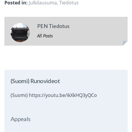
Posted in:
Julkilausuma
,
Tiedotus
PEN Tiedotus
All Posts
(Suomi) Runovideot
(Suomi) https://youtu.be/ikXkHQ3yQCo
Appeals