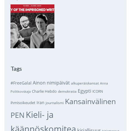
Tags
Ainon nimipäivät
#FreeGalal
alkuperäiskansat
Anna
Egypti
Charlie Hebdo
demokratia
ICORN
Politkovskaja
Kansainvälinen
Iran
ihmisoikeudet
journalismi
Kieli- ja
PEN
käännöskomitea
kirjallisuus
kirjamessut