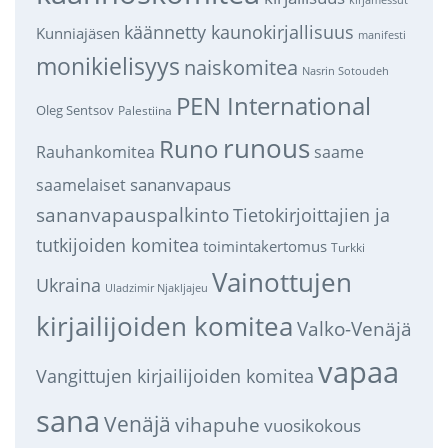
käännetty kaunokirjallisuus
Kunniajäsen
manifesti
monikielisyys
naiskomitea
Nasrin Sotoudeh
PEN International
Oleg Sentsov
Palestiina
runous
Runo
saame
Rauhankomitea
sananvapaus
saamelaiset
sananvapauspalkinto
Tietokirjoittajien ja
tutkijoiden komitea
toimintakertomus
Turkki
Vainottujen
Ukraina
Uladzimir Njakljajeu
kirjailijoiden komitea
Valko-Venäjä
vapaa
Vangittujen kirjailijoiden komitea
sana
Venäjä
vihapuhe
vuosikokous