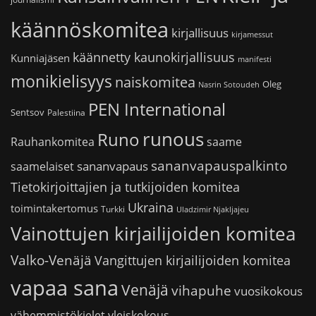
käännöskomitea
kirjallisuus
kirjamessut
käännetty kaunokirjallisuus
Kunniajäsen
manifesti
monikielisyys
naiskomitea
Oleg
Nasrin Sotoudeh
PEN International
Sentsov
Palestiina
runous
Runo
saame
Rauhankomitea
sananvapauspalkinto
sananvapaus
saamelaiset
Tietokirjoittajien ja tutkijoiden komitea
Ukraina
toimintakertomus
Turkki
Uladzimir Njakljajeu
Vainottujen kirjailijoiden komitea
Valko-Venäjä
Vangittujen kirjailijoiden komitea
vapaa sana
Venäjä
vihapuhe
vuosikokous
vähemmistökielet
yleiskokous