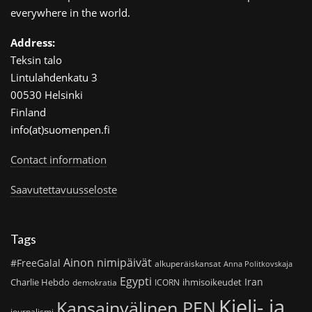
everywhere in the world.
Address:
Teksin talo
Lintulahdenkatu 3
00530 Helsinki
Finland
info(at)suomenpen.fi
Contact information
Saavutettavuusseloste
Tags
Ainon nimipäivät
#FreeGalal
alkuperäiskansat
Anna Politkovskaja
Egypti
Iran
Charlie Hebdo
ihmisoikeudet
demokratia
ICORN
Kieli- ja
Kansainvälinen PEN
journalismi