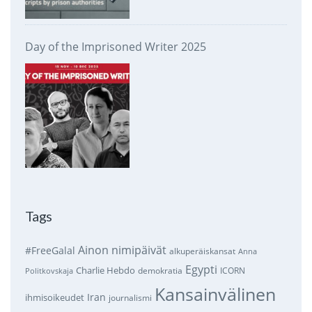
Day of the Imprisoned Writer 2025
Tags
Ainon nimipäivät
#FreeGalal
alkuperäiskansat
Anna
Egypti
Charlie Hebdo
demokratia
ICORN
Politkovskaja
Kansainvälinen
Iran
ihmisoikeudet
journalismi