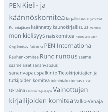
Kieli- ja
PEN
käännöskomitea
kirjallisuus
kirjamessut
käännetty kaunokirjallisuus
Kunniajäsen
manifesti
monikielisyys
naiskomitea
Nasrin Sotoudeh
PEN International
Oleg Sentsov
Palestiina
runous
Runo
saame
Rauhankomitea
sananvapaus
saamelaiset
sananvapauspalkinto
Tietokirjoittajien ja
tutkijoiden komitea
toimintakertomus
Turkki
Vainottujen
Ukraina
Uladzimir Njakljajeu
kirjailijoiden komitea
Valko-Venäjä
vapaa