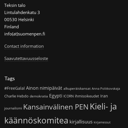
Teksin talo
Lintulahdenkatu 3
00530 Helsinki
Finland
info(at)suomenpen.fi
Contact information
Saavutettavuusseloste
Tags
Ainon nimipäivät
#FreeGalal
alkuperäiskansat
Anna Politkovskaja
Egypti
Iran
Charlie Hebdo
ihmisoikeudet
demokratia
ICORN
Kieli- ja
Kansainvälinen PEN
journalismi
käännöskomitea
kirjallisuus
kirjamessut