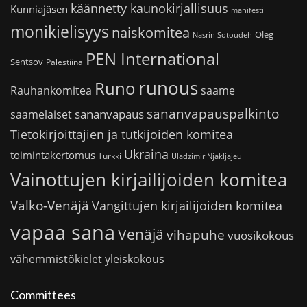
käännetty kaunokirjallisuus
Kunniajäsen
manifesti
monikielisyys
naiskomitea
Oleg
Nasrin Sotoudeh
PEN International
Sentsov
Palestiina
runous
Runo
saame
Rauhankomitea
sananvapauspalkinto
sananvapaus
saamelaiset
Tietokirjoittajien ja tutkijoiden komitea
Ukraina
toimintakertomus
Turkki
Uladzimir Njakljajeu
Vainottujen kirjailijoiden komitea
Valko-Venäjä
Vangittujen kirjailijoiden komitea
vapaa sana
Venäjä
vihapuhe
vuosikokous
vähemmistökielet
yleiskokous
Committees