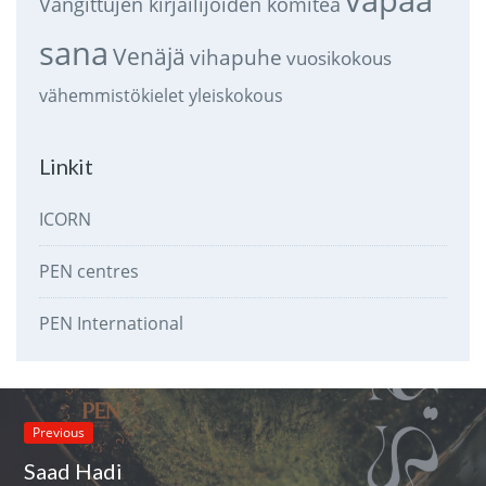
Vangittujen kirjailijoiden komitea
sana
Venäjä
vihapuhe
vuosikokous
vähemmistökielet
yleiskokous
Linkit
ICORN
PEN centres
PEN International
Previous
Saad Hadi