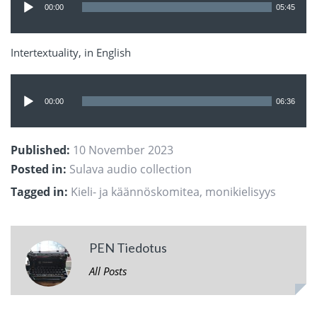
Player
00:00
05:45
Intertextuality, in English
Audio
Player
00:00
06:36
Published:
10 November 2023
Posted in:
Sulava audio collection
Tagged in:
Kieli- ja käännöskomitea
,
monikielisyys
PEN Tiedotus
All Posts