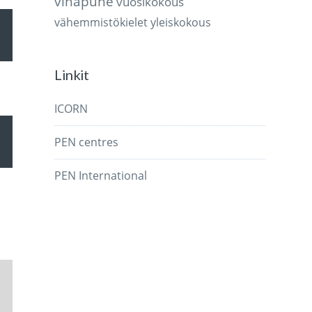
vihapuhe
vuosikokous
d
vähemmistökielet
yleiskokous
r-
genterna
Linkit
n.
ICORN
d
PEN centres
r-
genterna
PEN International
n.
n.