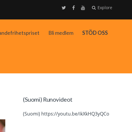
Explore
andefrihetspriset
Bli medlem
STÖD OSS
ko
(Suomi) Runovideot
(Suomi) https://youtu.be/ikXkHQ3yQCo