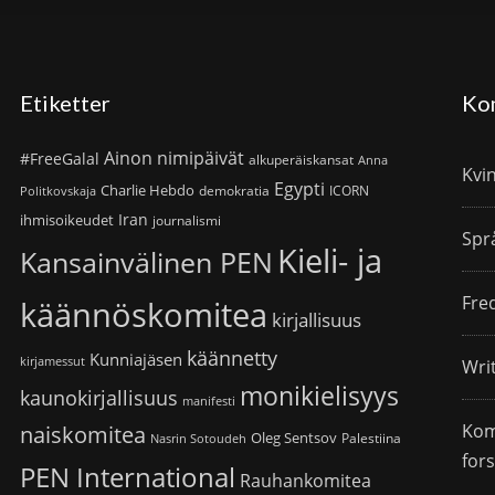
Etiketter
Ko
Ainon nimipäivät
#FreeGalal
alkuperäiskansat
Anna
Kvi
Egypti
Charlie Hebdo
demokratia
ICORN
Politkovskaja
Iran
ihmisoikeudet
journalismi
Spr
Kieli- ja
Kansainvälinen PEN
Fre
käännöskomitea
kirjallisuus
käännetty
Kunniajäsen
kirjamessut
Wri
monikielisyys
kaunokirjallisuus
manifesti
Kom
naiskomitea
Oleg Sentsov
Palestiina
Nasrin Sotoudeh
for
PEN International
Rauhankomitea