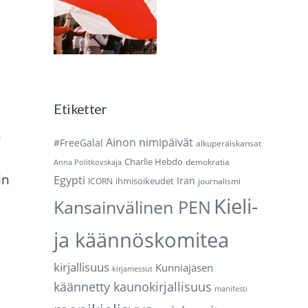
a
Etiketter
h
Ainon nimipäivät
#FreeGalal
alkuperäiskansat
Charlie Hebdo
demokratia
Anna Politkovskaja
in
Egypti
Iran
ihmisoikeudet
ICORN
journalismi
Kieli-
Kansainvälinen PEN
ja käännöskomitea
kirjallisuus
Kunniajäsen
kirjamessut
käännetty kaunokirjallisuus
manifesti