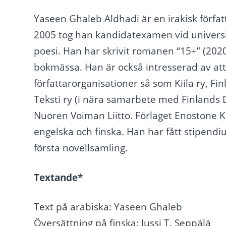
Yaseen Ghaleb Aldhadi är en irakisk förfat
2005 tog han kandidatexamen vid universitet
poesi. Han har skrivit romanen “15+” (202
bokmässa. Han är också intresserad av at
författarorganisationer så som Kiila ry, Fi
Teksti ry (i nära samarbete med Finlands 
Nuoren Voiman Liitto. Förlaget Enostone K
engelska och finska. Han har fått stipendi
första novellsamling.
Textande*
Text på arabiska: Yaseen Ghaleb
Översättning på finska: Jussi T. Seppälä