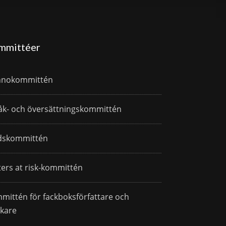
mmittéer
nnokommittén
åk- och översättningskommittén
dskommittén
ters at risk-kommittén
mittén för fackboksförfattare och
skare