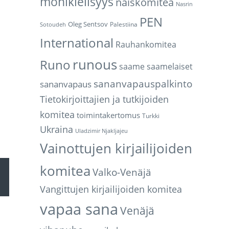
monikielisyys
naiskomitea
Nasrin
PEN
Oleg Sentsov
Palestiina
Sotoudeh
International
Rauhankomitea
runous
Runo
saame
saamelaiset
sananvapauspalkinto
sananvapaus
Tietokirjoittajien ja tutkijoiden
komitea
toimintakertomus
Turkki
Ukraina
Uladzimir Njakljajeu
Vainottujen kirjailijoiden
d
komitea
Valko-Venäjä
r-
Vangittujen kirjailijoiden komitea
genterna
vapaa sana
Venäjä