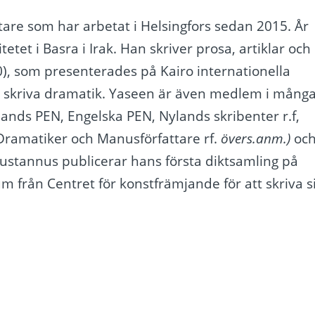
tare som har arbetat i Helsingfors sedan 2015. År
et i Basra i Irak. Han skriver prosa, artiklar och
0), som presenterades på Kairo internationella
t skriva dramatik. Yaseen är även medlem i mång
nlands PEN, Engelska PEN, Nylands skribenter r.f,
Dramatiker och Manusförfattare rf.
övers.anm.)
oc
ustannus publicerar hans första diktsamling på
um från Centret för konstfrämjande för att skriva s