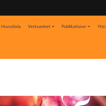
Avaa
Avaa
Huvudsida
Verksamhet
Publikationer
Yttr
alavalikko
alavalik