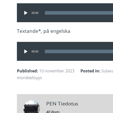
Ljudspelare
00:00
Textande*, på engelska
Ljudspelare
00:00
Published:
10 november 2023
Posted in:
Sulav
monikielisyys
PEN Tiedotus
All Posts