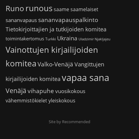
runous
Runo
saame
saamelaiset
sananvapauspalkinto
sananvapaus
Tietokirjoittajien ja tutkijoiden komitea
Ukraina
toimintakertomus
Turkki
Uladzimir Njakljajeu
Vainottujen kirjailijoiden
komitea
Valko-Venäjä
Vangittujen
vapaa sana
kirjailijoiden komitea
Venäjä
vihapuhe
vuosikokous
vähemmistökielet
yleiskokous
Site by Recommended