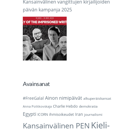
Kansainvälinen vangittujen kirjailijoiden
päivän kampanja 2025
Avainsanat
Ainon nimipäivät
#FreeGalal
alkuperäiskansat
Charlie Hebdo
demokratia
Anna Politkovskaja
Egypti
Iran
ihmisoikeudet
ICORN
journalismi
Kieli-
Kansainvälinen PEN