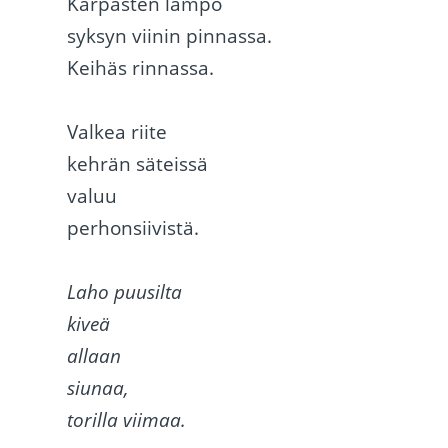
Kärpästen lämpö
syksyn viinin pinnassa.
Keihäs rinnassa.
Valkea riite
kehrän säteissä
valuu
perhonsiivistä.
Laho puusilta
kiveä
allaan
siunaa,
torilla viimaa.