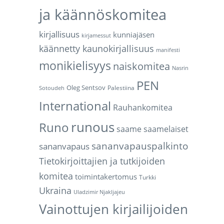
ja käännöskomitea
kirjallisuus
kunniajäsen
kirjamessut
käännetty kaunokirjallisuus
manifesti
monikielisyys
naiskomitea
Nasrin
PEN
Oleg Sentsov
Palestiina
Sotoudeh
International
Rauhankomitea
runous
Runo
saame
saamelaiset
sananvapauspalkinto
sananvapaus
Tietokirjoittajien ja tutkijoiden
komitea
toimintakertomus
Turkki
Ukraina
Uladzimir Njakljajeu
Vainottujen kirjailijoiden