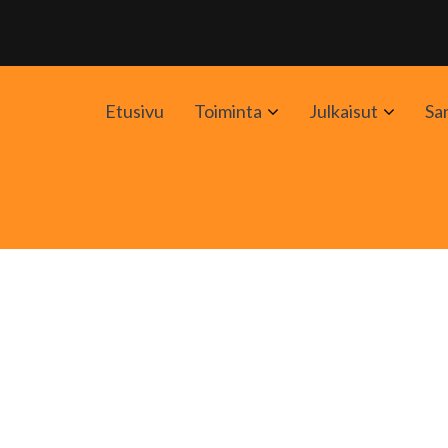
Avaa
Avaa
Etusivu
Toiminta
Julkaisut
Sa
alavalikko
alavali