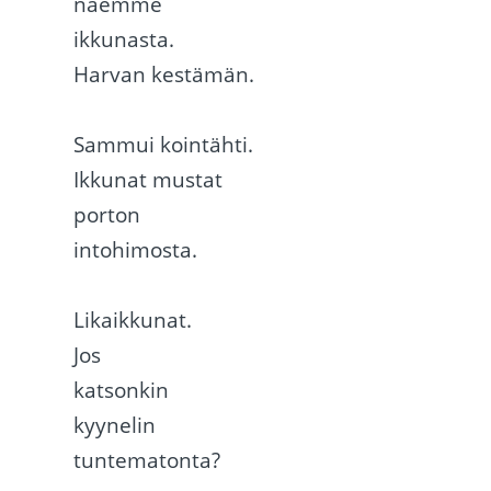
näemme
ikkunasta.
Harvan kestämän.
Sammui kointähti.
Ikkunat mustat
porton
intohimosta.
Likaikkunat.
Jos
katsonkin
kyynelin
tuntematonta?