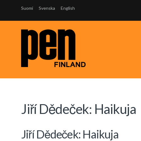
Suomi
Svenska
English
Jiří Dědeček: Haikuja
Jiří Dědeček: Haikuja