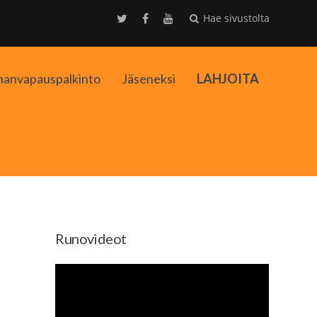
Hae sivustolta
nanvapauspalkinto
Jäseneksi
LAHJOITA
kko
Runovideot