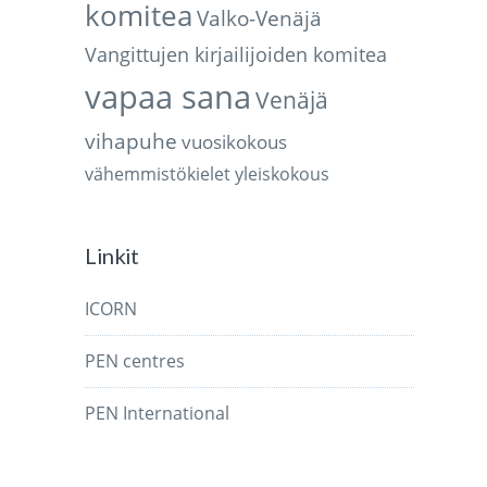
komitea
Valko-Venäjä
Vangittujen kirjailijoiden komitea
vapaa sana
Venäjä
vihapuhe
vuosikokous
vähemmistökielet
yleiskokous
Linkit
ICORN
PEN centres
PEN International