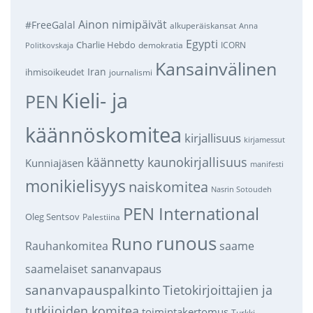
Ainon nimipäivät
#FreeGalal
alkuperäiskansat
Anna
Egypti
Charlie Hebdo
demokratia
ICORN
Politkovskaja
Kansainvälinen
Iran
ihmisoikeudet
journalismi
Kieli- ja
PEN
käännöskomitea
kirjallisuus
kirjamessut
käännetty kaunokirjallisuus
Kunniajäsen
manifesti
monikielisyys
naiskomitea
Nasrin Sotoudeh
PEN International
Oleg Sentsov
Palestiina
runous
Runo
saame
Rauhankomitea
sananvapaus
saamelaiset
sananvapauspalkinto
Tietokirjoittajien ja
tutkijoiden komitea
toimintakertomus
Turkki