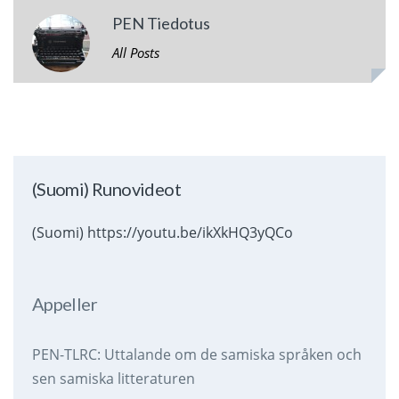
PEN Tiedotus
All Posts
(Suomi) Runovideot
(Suomi) https://youtu.be/ikXkHQ3yQCo
Appeller
PEN-TLRC: Uttalande om de samiska språken och
sen samiska litteraturen