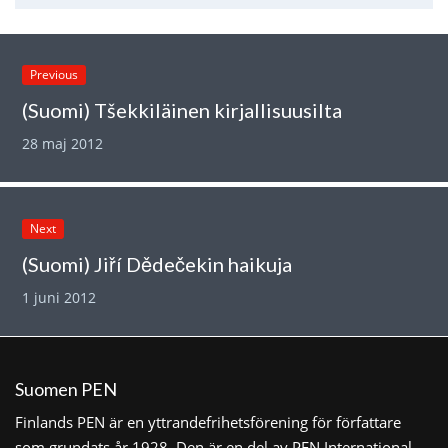
Previous
(Suomi) Tšekkiläinen kirjallisuusilta
28 maj 2012
Next
(Suomi) Jiří Dědečekin haikuja
1 juni 2012
Suomen PEN
Finlands PEN är en yttrandefrihetsförening för författare
som grundats år 1928. Den är en del av PEN International