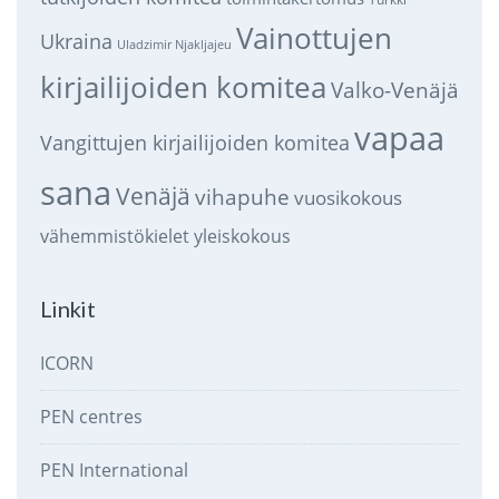
Vainottujen
Ukraina
Uladzimir Njakljajeu
kirjailijoiden komitea
Valko-Venäjä
vapaa
Vangittujen kirjailijoiden komitea
sana
Venäjä
vihapuhe
vuosikokous
vähemmistökielet
yleiskokous
Linkit
ICORN
PEN centres
PEN International