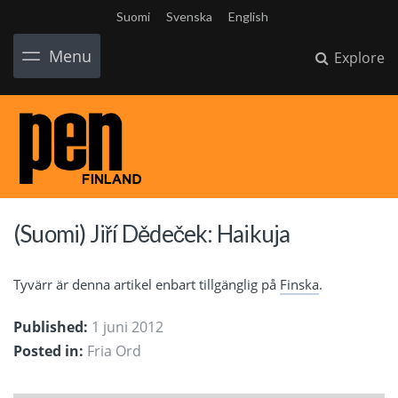
Suomi
Svenska
English
Menu
Explore
(Suomi) Jiří Dědeček: Haikuja
Tyvärr är denna artikel enbart tillgänglig på
Finska
.
Published:
1 juni 2012
Posted in:
Fria Ord