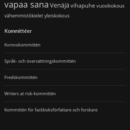
vapaa sana
Venäjä
vihapuhe
vuosikokous
vähemmistökielet
yleiskokous
Kommittéer
Kvinnokommittén
Språk- och översättningskommittén
Fredskommittén
Writers at risk-kommittén
Kommittén för fackboksförfattare och forskare