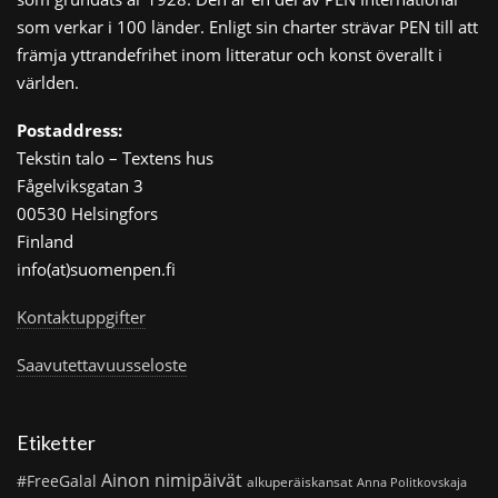
som verkar i 100 länder. Enligt sin charter strävar PEN till att
främja yttrandefrihet inom litteratur och konst överallt i
världen.
Postaddress:
Tekstin talo – Textens hus
Fågelviksgatan 3
00530 Helsingfors
Finland
info(at)suomenpen.fi
Kontaktuppgifter
Saavutettavuusseloste
Etiketter
Ainon nimipäivät
#FreeGalal
alkuperäiskansat
Anna Politkovskaja