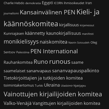
Egypti
Iran
Charlie Hebdo
ihmisoikeudet
demokratia
ICORN
Kieli- ja
Kansainvälinen PEN
journalismi
käännöskomitea
kirjallisuus
kirjamessut
käännetty kaunokirjallisuus
Kunniajäsen
manifesti
monikielisyys
naiskomitea
Oleg
Nasrin Sotoudeh
PEN International
Sentsov
Palestiina
runous
Runo
saame
Rauhankomitea
sananvapauspalkinto
sananvapaus
saamelaiset
Tietokirjoittajien ja tutkijoiden komitea
Ukraina
toimintakertomus
Turkki
Uladzimir Njakljajeu
Vainottujen kirjailijoiden komitea
Valko-Venäjä
Vangittujen kirjailijoiden komitea