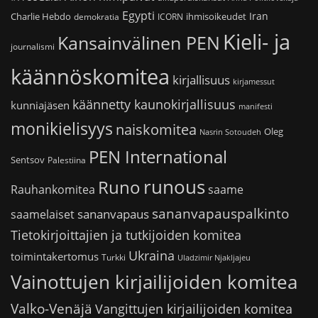
Egypti
Iran
Charlie Hebdo
ihmisoikeudet
demokratia
ICORN
Kieli- ja
Kansainvälinen PEN
journalismi
käännöskomitea
kirjallisuus
kirjamessut
käännetty kaunokirjallisuus
kunniajäsen
manifesti
monikielisyys
naiskomitea
Oleg
Nasrin Sotoudeh
PEN International
Sentsov
Palestiina
runous
Runo
saame
Rauhankomitea
sananvapauspalkinto
sananvapaus
saamelaiset
Tietokirjoittajien ja tutkijoiden komitea
Ukraina
toimintakertomus
Turkki
Uladzimir Njakljajeu
Vainottujen kirjailijoiden komitea
Valko-Venäjä
Vangittujen kirjailijoiden komitea