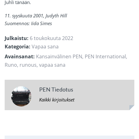
Juhli tänään.
11. syyskuuta 2001, Judyth Hill
Suomennos: Iida Simes
Julkaistu:
6 toukokuuta 2022
Kategoria:
Vapaa sana
Avainsanat:
Kansainvälinen PEN
,
PEN International
,
Runo
,
runous
,
vapaa sana
PEN Tiedotus
Kaikki kirjoitukset