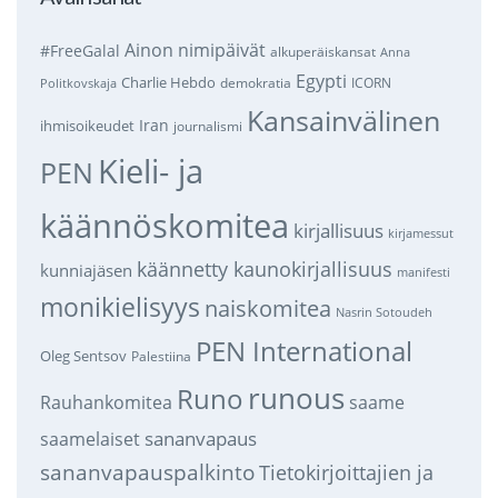
Ainon nimipäivät
#FreeGalal
alkuperäiskansat
Anna
Egypti
Charlie Hebdo
demokratia
ICORN
Politkovskaja
Kansainvälinen
Iran
ihmisoikeudet
journalismi
Kieli- ja
PEN
käännöskomitea
kirjallisuus
kirjamessut
käännetty kaunokirjallisuus
kunniajäsen
manifesti
monikielisyys
naiskomitea
Nasrin Sotoudeh
PEN International
Oleg Sentsov
Palestiina
runous
Runo
saame
Rauhankomitea
sananvapaus
saamelaiset
sananvapauspalkinto
Tietokirjoittajien ja