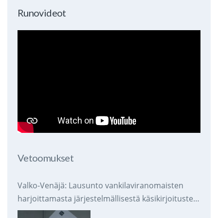
Runovideot
Vetoomukset
Valko-Venäjä: Lausunto vankilaviranomaisten
harjoittamasta järjestelmällisestä käsikirjoitusten
takavarikoinnista ja tuhoamisesta