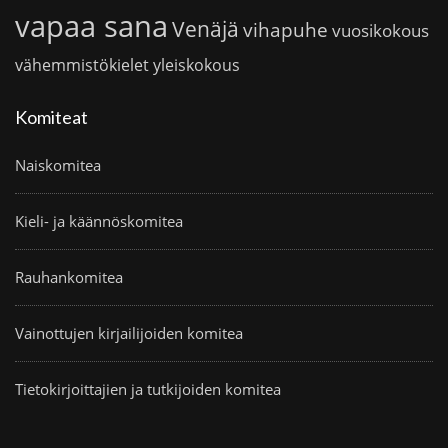
vapaa sana
Venäjä
vihapuhe
vuosikokous
vähemmistökielet
yleiskokous
Komiteat
Naiskomitea
Kieli- ja käännöskomitea
Rauhankomitea
Vainottujen kirjailijoiden komitea
Tietokirjoittajien ja tutkijoiden komitea