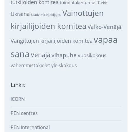
tutkijoiden komitea
toimintakertomus
Turkki
Vainottujen
Ukraina
Uladzimir Njakljajeu
kirjailijoiden komitea
Valko-Venäjä
vapaa
Vangittujen kirjailijoiden komitea
sana
Venäjä
vihapuhe
vuosikokous
vähemmistökielet
yleiskokous
Linkit
ICORN
PEN centres
PEN International