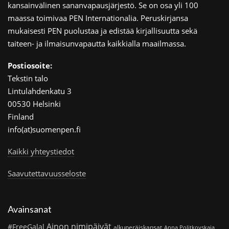
kansainvälinen sananvapausjärjestö. Se on osa yli 100
maassa toimivaa PEN Internationalia. Peruskirjansa
mukaisesti PEN puolustaa ja edistää kirjallisuutta sekä
taiteen- ja ilmaisunvapautta kaikkialla maailmassa.
Postiosoite:
Tekstin talo
Lintulahdenkatu 3
00530 Helsinki
Finland
info(at)suomenpen.fi
Kaikki yhteystiedot
Saavutettavuusseloste
Avainsanat
Ainon nimipäivät
#FreeGalal
alkuperäiskansat
Anna Politkovskaja