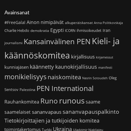
Avainsanat
Ainon nimipäivät
#FreeGalal
alkuperäiskansat
Anna Politkovskaja
Egypti
Iran
Charlie Hebdo
ihmisoikeudet
demokratia
ICORN
Kieli- ja
Kansainvälinen PEN
journalismi
käännöskomitea
kirjallisuus
kirjamessut
käännetty kaunokirjallisuus
kunniajäsen
manifesti
monikielisyys
naiskomitea
Oleg
Nasrin Sotoudeh
PEN International
Sentsov
Palestiina
runous
Runo
saame
Rauhankomitea
sananvapauspalkinto
sananvapaus
saamelaiset
Tietokirjoittajien ja tutkijoiden komitea
Ukraina
toimintakertomus
Turkki
Uladzimir Njakljajeu