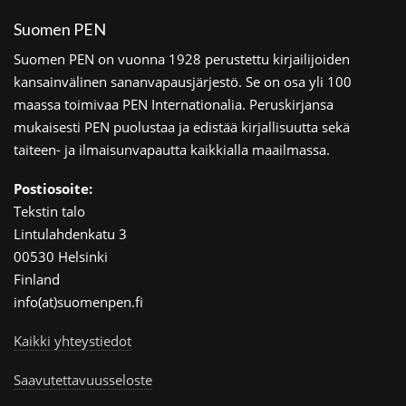
Suomen PEN
Suomen PEN on vuonna 1928 perustettu kirjailijoiden
kansainvälinen sananvapausjärjestö. Se on osa yli 100
maassa toimivaa PEN Internationalia. Peruskirjansa
mukaisesti PEN puolustaa ja edistää kirjallisuutta sekä
taiteen- ja ilmaisunvapautta kaikkialla maailmassa.
Postiosoite:
Tekstin talo
Lintulahdenkatu 3
00530 Helsinki
Finland
info(at)suomenpen.fi
Kaikki yhteystiedot
Saavutettavuusseloste