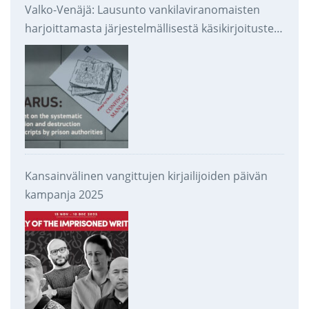
Valko-Venäjä: Lausunto vankilaviranomaisten
harjoittamasta järjestelmällisestä käsikirjoitusten
takavarikoinnista ja tuhoamisesta
Kansainvälinen vangittujen kirjailijoiden päivän
kampanja 2025