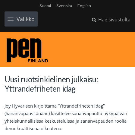
Suomi
Svenska
English
Valikko
Hae sivustolta
Uusi ruotsinkielinen julkaisu:
Yttrandefriheten idag
Joy Hyvärisen kirjoittama ”Yttrandefriheten idag”
(Sananvapaus tänään) käsittelee sananvapautta nykypäivän
yhteiskunnallisissa keskusteluissa ja sananvapauden roolia
demokraattisena oikeutena.