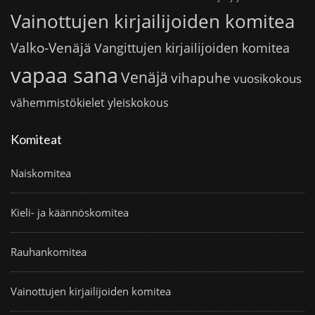
Vainottujen kirjailijoiden komitea
Valko-Venäjä
Vangittujen kirjailijoiden komitea
vapaa sana
Venäjä
vihapuhe
vuosikokous
vähemmistökielet
yleiskokous
Komiteat
Naiskomitea
Kieli- ja käännöskomitea
Rauhankomitea
Vainottujen kirjailijoiden komitea