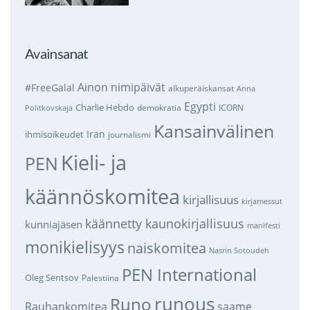
Avainsanat
Ainon nimipäivät
#FreeGalal
alkuperäiskansat
Anna
Egypti
Charlie Hebdo
demokratia
ICORN
Politkovskaja
Kansainvälinen
Iran
ihmisoikeudet
journalismi
Kieli- ja
PEN
käännöskomitea
kirjallisuus
kirjamessut
käännetty kaunokirjallisuus
kunniajäsen
manifesti
monikielisyys
naiskomitea
Nasrin Sotoudeh
PEN International
Oleg Sentsov
Palestiina
runous
Runo
saame
Rauhankomitea