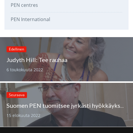
PEN centres
PEN International
Edellinen
Judyth Hill: Tee rauhaa
6 toukokuuta 2022
Seuraava
Suomen PEN tuomitsee jyrkästi hyökkäyksen Salman Rushdieta vastaan
15 elokuuta 2022