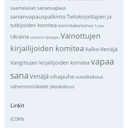
sananvapaus
saamelaiset
sananvapauspalkinto
Tietokirjoittajien ja
tutkijoiden komitea
toimintakertomus
Turkki
Vainottujen
Ukraina
Uladzimir Njakljajeu
kirjailijoiden komitea
Valko-Venäjä
vapaa
Vangittujen kirjailijoiden komitea
sana
Venäjä
vihapuhe
vuosikokous
vähemmistökielet
yleiskokous
Linkit
ICORN