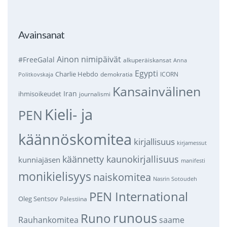
Avainsanat
Ainon nimipäivät
#FreeGalal
alkuperäiskansat
Anna
Egypti
Charlie Hebdo
demokratia
ICORN
Politkovskaja
Kansainvälinen
Iran
ihmisoikeudet
journalismi
Kieli- ja
PEN
käännöskomitea
kirjallisuus
kirjamessut
käännetty kaunokirjallisuus
kunniajäsen
manifesti
monikielisyys
naiskomitea
Nasrin Sotoudeh
PEN International
Oleg Sentsov
Palestiina
runous
Runo
saame
Rauhankomitea