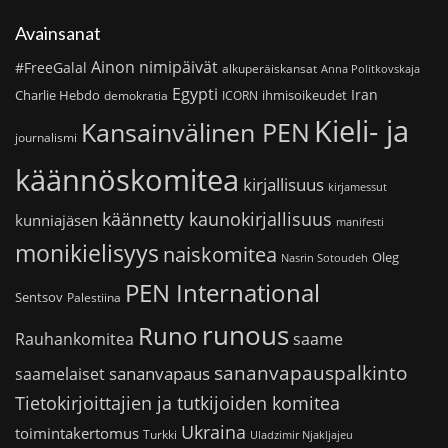
Avainsanat
Ainon nimipäivät
#FreeGalal
alkuperäiskansat
Anna Politkovskaja
Egypti
Iran
Charlie Hebdo
ihmisoikeudet
demokratia
ICORN
Kieli- ja
Kansainvälinen PEN
journalismi
käännöskomitea
kirjallisuus
kirjamessut
käännetty kaunokirjallisuus
kunniajäsen
manifesti
monikielisyys
naiskomitea
Oleg
Nasrin Sotoudeh
PEN International
Sentsov
Palestiina
runous
Runo
saame
Rauhankomitea
sananvapauspalkinto
sananvapaus
saamelaiset
Tietokirjoittajien ja tutkijoiden komitea
Ukraina
toimintakertomus
Turkki
Uladzimir Njakljajeu