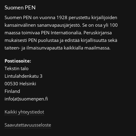
Suomen PEN
Suomen PEN on vuonna 1928 perustettu kirjailijoiden
kansainvälinen sananvapausjärjestö. Se on osa yli 100
maassa toimivaa PEN Internationalia. Peruskirjansa
mukaisesti PEN puolustaa ja edistää kirjallisuutta sekä
taiteen- ja ilmaisunvapautta kaikkialla maailmassa.
Postiosoite:
Tekstin talo
Lintulahdenkatu 3
00530 Helsinki
Finland
info(at)suomenpen.fi
Kaikki yhteystiedot
Saavutettavuusseloste