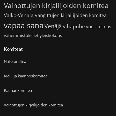
Vainottujen kirjailijoiden komitea
Valko-Venäjä
Vangittujen kirjailijoiden komitea
vapaa sana
Venäjä
vihapuhe
vuosikokous
vähemmistökielet
yleiskokous
Komiteat
Naiskomitea
Kieli- ja käännöskomitea
Rauhankomitea
Vainottujen kirjailijoiden komitea