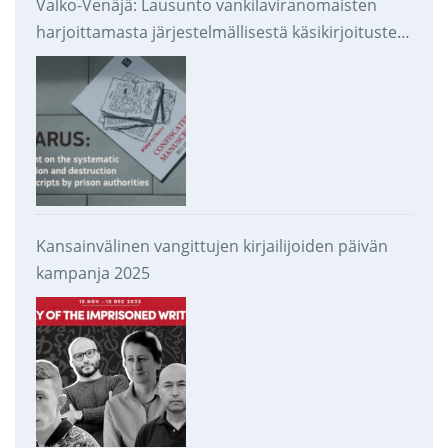
Valko-Venäjä: Lausunto vankilaviranomaisten
harjoittamasta järjestelmällisestä käsikirjoitusten
takavarikoinnista ja tuhoamisesta
Kansainvälinen vangittujen kirjailijoiden päivän
kampanja 2025