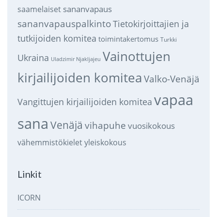
sananvapaus
saamelaiset
sananvapauspalkinto
Tietokirjoittajien ja
tutkijoiden komitea
toimintakertomus
Turkki
Vainottujen
Ukraina
Uladzimir Njakljajeu
kirjailijoiden komitea
Valko-Venäjä
vapaa
Vangittujen kirjailijoiden komitea
sana
Venäjä
vihapuhe
vuosikokous
vähemmistökielet
yleiskokous
Linkit
ICORN