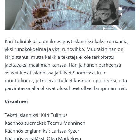
Kári Tuliniukselta on ilmestynyt islanniksi kaksi romaania,
yksi runokokoelma ja yksi runovihko. Muutakin hän on
kirjoittanut, mutta kaikkia tekstejä ei ole tarkoitettu
jaettavaksi maailman kanssa. Hän ja hänen perheensä
asuvat kesät Islannissa ja talvet Suomessa, kuin
muuttolinnut, jotka eivät tulleet koskaan oppineeksi, että
päiväntasaajalla olisivat olosuhteet olleet lämpimämmät.
Virvalumi
Teksti islanniksi: Kári Tulinius
Käännös suomeksi: Teemu Manninen
Käännös englanniksi: Larissa Kyzer
Käännös venäjäksi: Olga Markelova