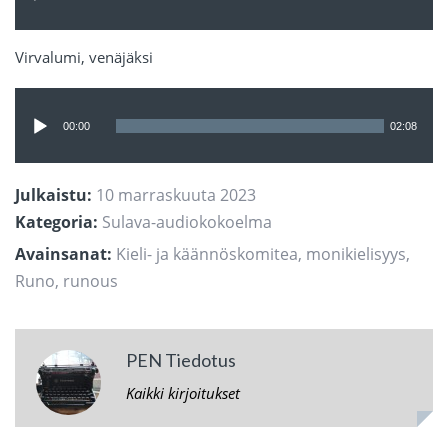
Virvalumi, venäjäksi
Äänitoistin
00:00
02:08
Julkaistu:
10 marraskuuta 2023
Kategoria:
Sulava-audiokokoelma
Avainsanat:
Kieli- ja käännöskomitea
,
monikielisyys
,
Runo
,
runous
PEN Tiedotus
Kaikki kirjoitukset