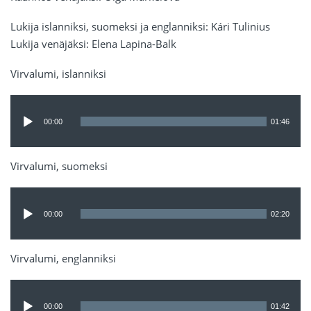
Lukija islanniksi, suomeksi ja englanniksi: Kári Tulinius
Lukija venäjäksi: Elena Lapina-Balk
Virvalumi, islanniksi
Äänitoistin
00:00
01:46
Virvalumi, suomeksi
Äänitoistin
00:00
02:20
Virvalumi, englanniksi
Äänitoistin
00:00
01:42