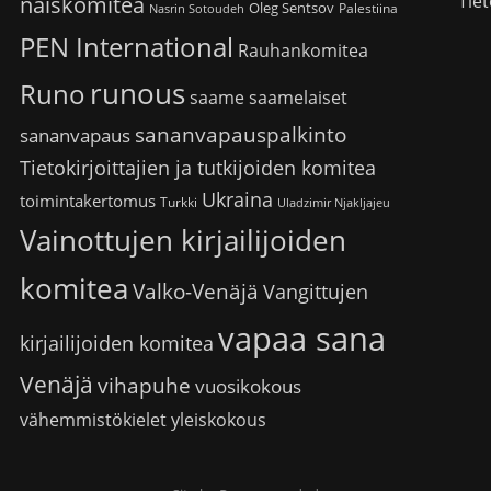
Tiet
naiskomitea
Oleg Sentsov
Palestiina
Nasrin Sotoudeh
PEN International
Rauhankomitea
runous
Runo
saame
saamelaiset
sananvapauspalkinto
sananvapaus
Tietokirjoittajien ja tutkijoiden komitea
Ukraina
toimintakertomus
Turkki
Uladzimir Njakljajeu
Vainottujen kirjailijoiden
komitea
Valko-Venäjä
Vangittujen
vapaa sana
kirjailijoiden komitea
Venäjä
vihapuhe
vuosikokous
vähemmistökielet
yleiskokous