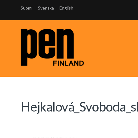
Suomi
Svenska
English
Hejkalová_Svoboda_s