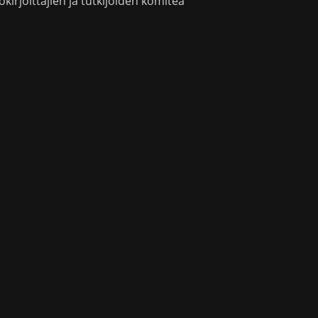
okirjoittajien ja tutkijoiden komitea