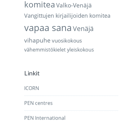
komitea
Valko-Venäjä
Vangittujen kirjailijoiden komitea
vapaa sana
Venäjä
vihapuhe
vuosikokous
vähemmistökielet
yleiskokous
Linkit
ICORN
PEN centres
PEN International