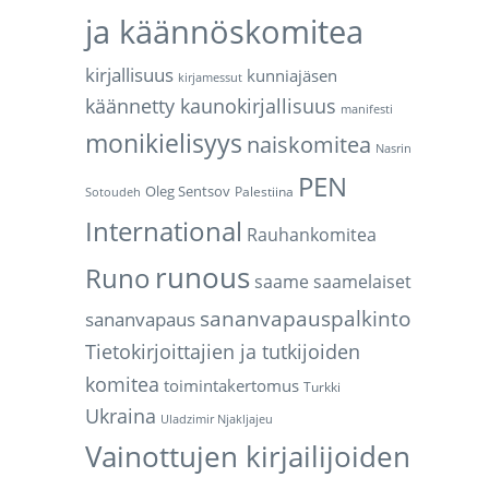
ja käännöskomitea
kirjallisuus
kunniajäsen
kirjamessut
käännetty kaunokirjallisuus
manifesti
monikielisyys
naiskomitea
Nasrin
PEN
Oleg Sentsov
Palestiina
Sotoudeh
International
Rauhankomitea
runous
Runo
saame
saamelaiset
sananvapauspalkinto
sananvapaus
Tietokirjoittajien ja tutkijoiden
komitea
toimintakertomus
Turkki
Ukraina
Uladzimir Njakljajeu
Vainottujen kirjailijoiden