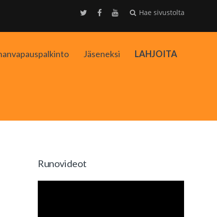
Hae sivustolta
nanvapauspalkinto
Jäseneksi
LAHJOITA
kko
Runovideot