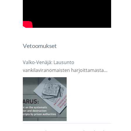
Vetoomukset
Valko-Venäjä: Lausunto
vankilaviranomaisten harjoittamasta
järjestelmällisestä käsikirjoitusten
takavarikoinnista ja tuhoamisesta