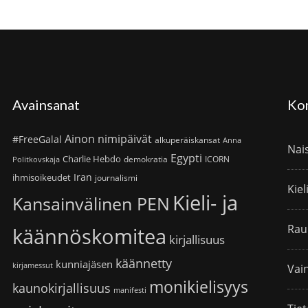
Avainsanat
Ko
Ainon nimipäivät
#FreeGalal
alkuperäiskansat
Anna
Nai
Egypti
Charlie Hebdo
demokratia
ICORN
Politkovskaja
Iran
ihmisoikeudet
journalismi
Kiel
Kieli- ja
Kansainvälinen PEN
Rau
käännöskomitea
kirjallisuus
käännetty
kunniajäsen
kirjamessut
Vain
monikielisyys
kaunokirjallisuus
manifesti