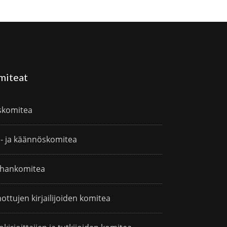
miteat
skomitea
i- ja käännöskomitea
hankomitea
ottujen kirjailijoiden komitea