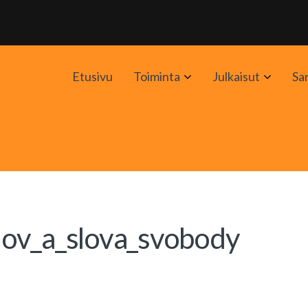
Avaa
Avaa
Etusivu
Toiminta
Julkaisut
Sa
alavalikko
alavali
lov_a_slova_svobody