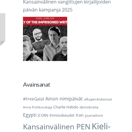
Kansainvälinen vangittujen kirjailijoiden
päivän kampanja 2025
Avainsanat
Ainon nimipäivät
#FreeGalal
alkuperäiskansat
Charlie Hebdo
demokratia
Anna Politkovskaja
Egypti
Iran
ihmisoikeudet
ICORN
journalismi
Kieli-
Kansainvälinen PEN