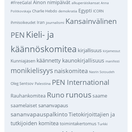
Ainon nimipäivät
#FreeGalal
alkuperäiskansat
Anna
Egypti
Charlie Hebdo
demokratia
ICORN
Politkovskaja
Kansainvälinen
Iran
ihmisoikeudet
journalismi
Kieli- ja
PEN
käännöskomitea
kirjallisuus
kirjamessut
käännetty kaunokirjallisuus
Kunniajäsen
manifesti
monikielisyys
naiskomitea
Nasrin Sotoudeh
PEN International
Oleg Sentsov
Palestiina
runous
Runo
saame
Rauhankomitea
sananvapaus
saamelaiset
sananvapauspalkinto
Tietokirjoittajien ja
tutkijoiden komitea
toimintakertomus
Turkki