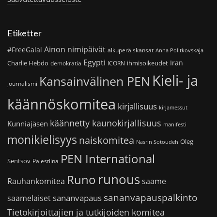
Etiketter
Ainon nimipäivät
#FreeGalal
alkuperäiskansat
Anna Politkovskaja
Egypti
Iran
Charlie Hebdo
ihmisoikeudet
demokratia
ICORN
Kieli- ja
Kansainvälinen PEN
journalismi
käännöskomitea
kirjallisuus
kirjamessut
käännetty kaunokirjallisuus
Kunniajäsen
manifesti
monikielisyys
naiskomitea
Oleg
Nasrin Sotoudeh
PEN International
Sentsov
Palestiina
runous
Runo
saame
Rauhankomitea
sananvapauspalkinto
sananvapaus
saamelaiset
Tietokirjoittajien ja tutkijoiden komitea