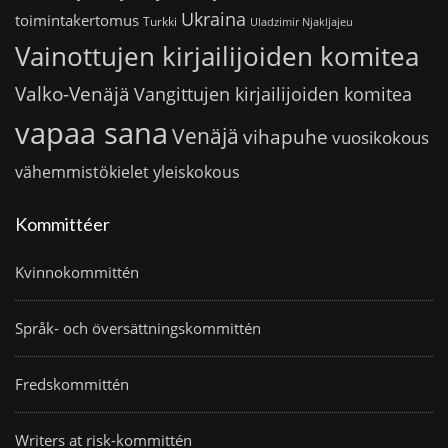
Ukraina
toimintakertomus
Turkki
Uladzimir Njakljajeu
Vainottujen kirjailijoiden komitea
Valko-Venäjä
Vangittujen kirjailijoiden komitea
vapaa sana
Venäjä
vihapuhe
vuosikokous
vähemmistökielet
yleiskokous
Kommittéer
Kvinnokommittén
Språk- och översättningskommittén
Fredskommittén
Writers at risk-kommittén