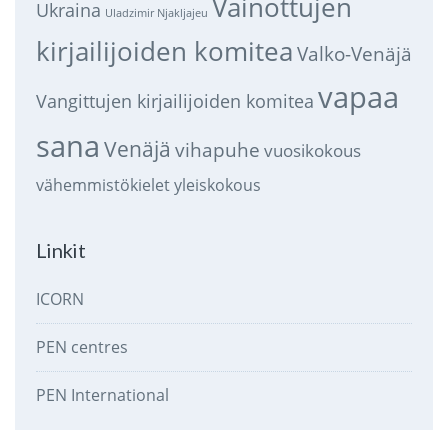
Vainottujen
Ukraina
Uladzimir Njakljajeu
kirjailijoiden komitea
Valko-Venäjä
vapaa
Vangittujen kirjailijoiden komitea
sana
Venäjä
vihapuhe
vuosikokous
vähemmistökielet
yleiskokous
Linkit
ICORN
PEN centres
PEN International