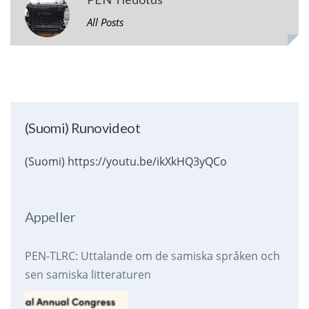
All Posts
(Suomi) Runovideot
(Suomi) https://youtu.be/ikXkHQ3yQCo
Appeller
PEN-TLRC: Uttalande om de samiska språken och
sen samiska litteraturen