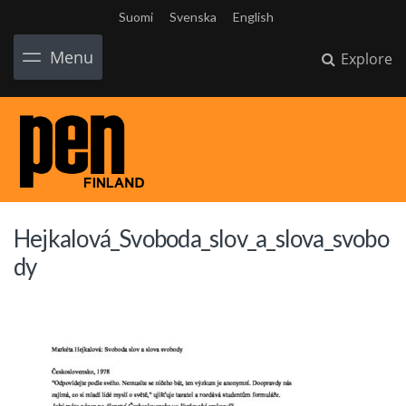
Suomi
Svenska
English
Menu
Explore
Hejkalová_Svoboda_slov_a_slova_svobo
dy