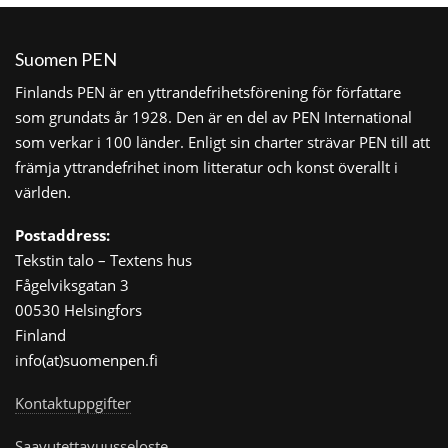
Suomen PEN
Finlands PEN är en yttrandefrihetsförening för författare
som grundats år 1928. Den är en del av PEN International
som verkar i 100 länder. Enligt sin charter strävar PEN till att
främja yttrandefrihet inom litteratur och konst överallt i
världen.
Postaddress:
Tekstin talo – Textens hus
Fågelviksgatan 3
00530 Helsingfors
Finland
info(at)suomenpen.fi
Kontaktuppgifter
Saavutettavuusseloste