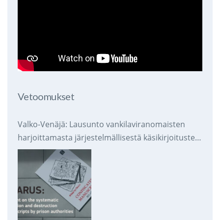
Vetoomukset
Valko-Venäjä: Lausunto vankilaviranomaisten
harjoittamasta järjestelmällisestä käsikirjoitusten
takavarikoinnista ja tuhoamisesta