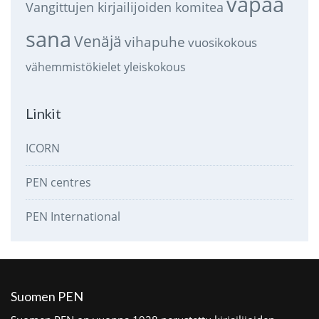
vapaa
Vangittujen kirjailijoiden komitea
sana
Venäjä
vihapuhe
vuosikokous
vähemmistökielet
yleiskokous
Linkit
ICORN
PEN centres
PEN International
Suomen PEN