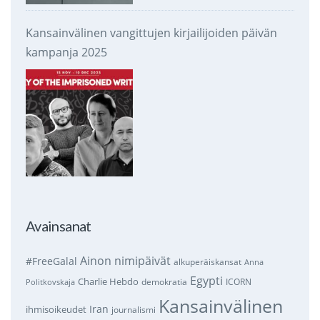
Kansainvälinen vangittujen kirjailijoiden päivän
kampanja 2025
Avainsanat
Ainon nimipäivät
#FreeGalal
alkuperäiskansat
Anna
Egypti
Charlie Hebdo
demokratia
ICORN
Politkovskaja
Kansainvälinen
Iran
ihmisoikeudet
journalismi