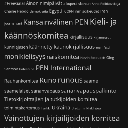
Ainon nimipäivät
#FreeGalal
alkuperäiskansat
Anna Politkovskaja
Egypti
Iran
Charlie Hebdo
ihmisoikeudet
demokratia
ICORN
Kieli- ja
Kansainvälinen PEN
journalismi
käännöskomitea
kirjallisuus
kirjamessut
käännetty kaunokirjallisuus
kunniajäsen
manifesti
monikielisyys
naiskomitea
Oleg
Nasrin Sotoudeh
PEN International
Sentsov
Palestiina
runous
Runo
saame
Rauhankomitea
sananvapauspalkinto
sananvapaus
saamelaiset
Tietokirjoittajien ja tutkijoiden komitea
Ukraina
toimintakertomus
Turkki
Uladzimir Njakljajeu
Vainottujen kirjailijoiden komitea