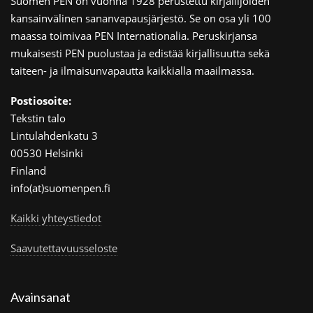
Suomen PEN on vuonna 1928 perustettu kirjailijoiden
kansainvälinen sananvapausjärjestö. Se on osa yli 100
maassa toimivaa PEN Internationalia. Peruskirjansa
mukaisesti PEN puolustaa ja edistää kirjallisuutta sekä
taiteen- ja ilmaisunvapautta kaikkialla maailmassa.
Postiosoite:
Tekstin talo
Lintulahdenkatu 3
00530 Helsinki
Finland
info(at)suomenpen.fi
Kaikki yhteystiedot
Saavutettavuusseloste
Avainsanat