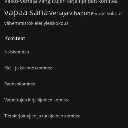
Valko-Venäjä
Vangittujen kirjailijoiden komitea
vapaa sana
Venäjä
vihapuhe
vuosikokous
vähemmistökielet
yleiskokous
Komiteat
Naiskomitea
Kieli- ja käännöskomitea
Rauhankomitea
Vainottujen kirjailijoiden komitea
Tietokirjoittajien ja tutkijoiden komitea