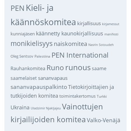
Kieli- ja
PEN
käännöskomitea
kirjallisuus
kirjamessut
käännetty kaunokirjallisuus
kunniajäsen
manifesti
monikielisyys
naiskomitea
Nasrin Sotoudeh
PEN International
Oleg Sentsov
Palestiina
runous
Runo
saame
Rauhankomitea
sananvapaus
saamelaiset
sananvapauspalkinto
Tietokirjoittajien ja
tutkijoiden komitea
toimintakertomus
Turkki
Vainottujen
Ukraina
Uladzimir Njakljajeu
kirjailijoiden komitea
Valko-Venäjä