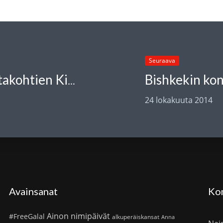
Seuraava
Bishkekin kon
Marianne Bargum: Kongressi vastakohtien Kirgisiassa
24 lokakuuta 2014
Avainsanat
Ko
Ainon nimipäivät
#FreeGalal
alkuperäiskansat
Anna