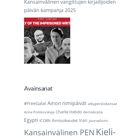
Kansainvälinen vangittujen kirjailijoiden
päivän kampanja 2025
Avainsanat
Ainon nimipäivät
#FreeGalal
alkuperäiskansat
Charlie Hebdo
demokratia
Anna Politkovskaja
Egypti
Iran
ihmisoikeudet
ICORN
journalismi
Kieli-
Kansainvälinen PEN