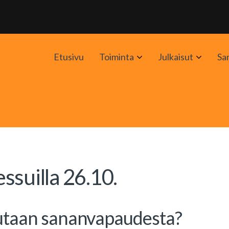
Avaa
Avaa
Etusivu
Toiminta
Julkaisut
Sa
alavalikko
alavali
ssuilla 26.10.
utaan sananvapaudesta?