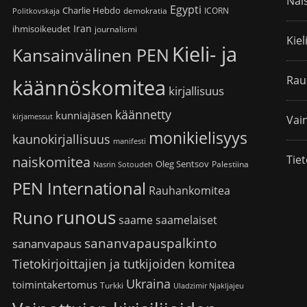
Nai
Egypti
Charlie Hebdo
demokratia
ICORN
Politkovskaja
Iran
ihmisoikeudet
journalismi
Kiel
Kieli- ja
Kansainvälinen PEN
Rau
käännöskomitea
kirjallisuus
käännetty
kunniajäsen
kirjamessut
Vain
monikielisyys
kaunokirjallisuus
manifesti
Tiet
naiskomitea
Oleg Sentsov
Palestiina
Nasrin Sotoudeh
PEN International
Rauhankomitea
runous
Runo
saame
saamelaiset
sananvapauspalkinto
sananvapaus
Tietokirjoittajien ja tutkijoiden komitea
Ukraina
toimintakertomus
Turkki
Uladzimir Njakljajeu