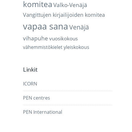
komitea
Valko-Venäjä
Vangittujen kirjailijoiden komitea
vapaa sana
Venäjä
vihapuhe
vuosikokous
vähemmistökielet
yleiskokous
Linkit
ICORN
PEN centres
PEN International