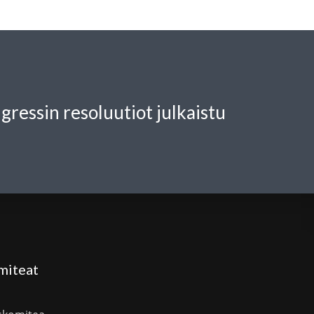
gressin resoluutiot julkaistu
miteat