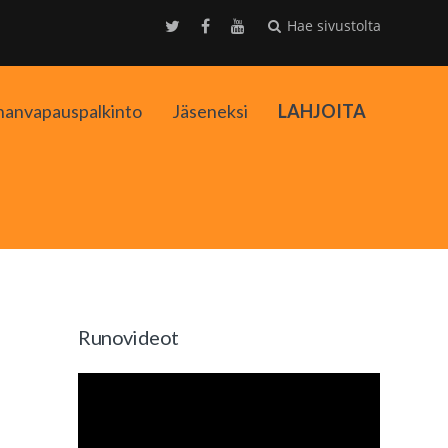
Hae sivustolta
nanvapauspalkinto
Jäseneksi
LAHJOITA
kko
Runovideot