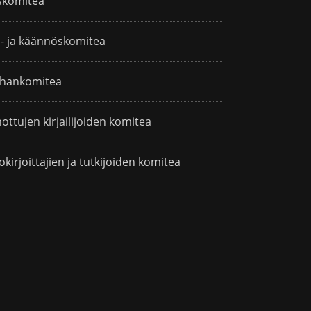
skomitea
i- ja käännöskomitea
hankomitea
ottujen kirjailijoiden komitea
okirjoittajien ja tutkijoiden komitea