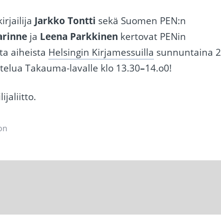
rjailija
Jarkko Tontti
sekä Suomen PEN:n
arinne
ja
Leena Parkkinen
kertovat PENin
ta aiheista
Helsingin Kirjamessuilla
sunnuntaina 2
elua Takauma-lavalle klo 13.30
–
14.o0!
jaliitto.
on