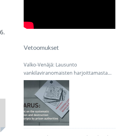
6.
Vetoomukset
Valko-Venäjä: Lausunto
vankilaviranomaisten harjoittamasta
järjestelmällisestä käsikirjoitusten
takavarikoinnista ja tuhoamisesta