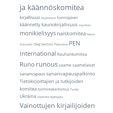
ja käännöskomitea
kirjallisuus
kunniajäsen
kirjamessut
käännetty kaunokirjallisuus
manifesti
monikielisyys
naiskomitea
Nasrin
PEN
Oleg Sentsov
Palestiina
Sotoudeh
International
Rauhankomitea
runous
Runo
saame
saamelaiset
sananvapauspalkinto
sananvapaus
Tietokirjoittajien ja tutkijoiden
komitea
toimintakertomus
Turkki
Ukraina
Uladzimir Njakljajeu
Vainottujen kirjailijoiden