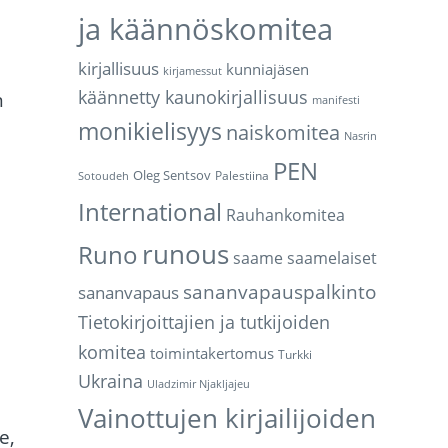
ja käännöskomitea
kirjallisuus
kunniajäsen
kirjamessut
käännetty kaunokirjallisuus
n
manifesti
monikielisyys
e
naiskomitea
Nasrin
PEN
Oleg Sentsov
Palestiina
Sotoudeh
International
Rauhankomitea
runous
Runo
saame
saamelaiset
sananvapauspalkinto
sananvapaus
Tietokirjoittajien ja tutkijoiden
komitea
toimintakertomus
Turkki
Ukraina
Uladzimir Njakljajeu
Vainottujen kirjailijoiden
e,