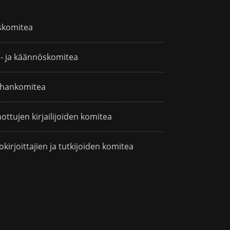
skomitea
i- ja käännöskomitea
hankomitea
ottujen kirjailijoiden komitea
okirjoittajien ja tutkijoiden komitea