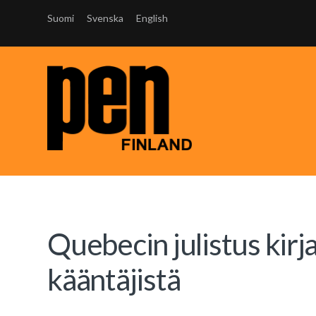
Suomi
Svenska
English
Quebecin julistus kirj
kääntäjistä