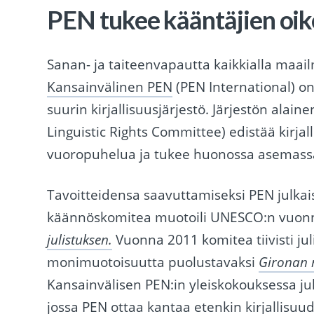
PEN tukee kääntäjien oik
Sanan- ja taiteenvapautta kaikkialla maa
Kansainvälinen PEN
(PEN International) o
suurin kirjallisuusjärjestö. Järjestön alai
Linguistic Rights Committee) edistää kirjal
vuoropuhelua ja tukee huonossa asemassa 
Tavoitteidensa saavuttamiseksi PEN julkais
käännöskomitea muotoili UNESCO:n vuo
julistuksen
.
Vuonna 2011 komitea tiivisti ju
monimuotoisuutta puolustavaksi
Gironan
Kansainvälisen PEN:in yleiskokouksessa jul
jossa PEN ottaa kantaa etenkin kirjallisu