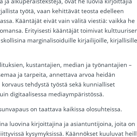
a ja alkuperäistekstejä, ovat he luovia kirjoittajia
rjallista työtä, vaan kehittävät teosta edelleen
a. Kääntäjät eivät vain välitä viestiä: vaikka he
omansa. Erityisesti kääntäjät toimivat kulttuurise
sina marginalisoiduille kirjailijoille, kirjallisill
lituksien, kustantajien, median ja työnantajien –
semaa ja tarpeita, annettava arvoa heidän
korvaus tehdystä työstä sekä kunnialliset
kuin digitaalisessa mediaympäristössä.
isunvapaus on taattava kaikissa olosuhteissa.
na luovina kirjoittajina ja asiantuntijoina, joita on
iittyvissä kysymyksissä. Käännökset kuuluvat heill