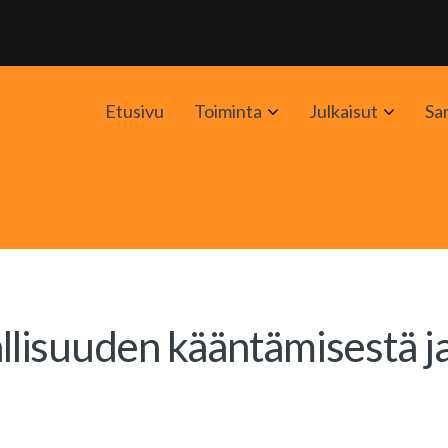
Avaa
Avaa
Etusivu
Toiminta
Julkaisut
Sa
alavalikko
alavali
allisuuden kääntämisestä j