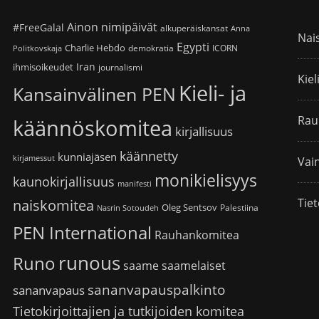
Ainon nimipäivät
#FreeGalal
alkuperäiskansat
Anna
Nai
Egypti
Charlie Hebdo
demokratia
ICORN
Politkovskaja
Iran
ihmisoikeudet
journalismi
Kiel
Kieli- ja
Kansainvälinen PEN
Rau
käännöskomitea
kirjallisuus
käännetty
kunniajäsen
kirjamessut
Vain
monikielisyys
kaunokirjallisuus
manifesti
Tiet
naiskomitea
Oleg Sentsov
Palestiina
Nasrin Sotoudeh
PEN International
Rauhankomitea
runous
Runo
saame
saamelaiset
sananvapauspalkinto
sananvapaus
Tietokirjoittajien ja tutkijoiden komitea