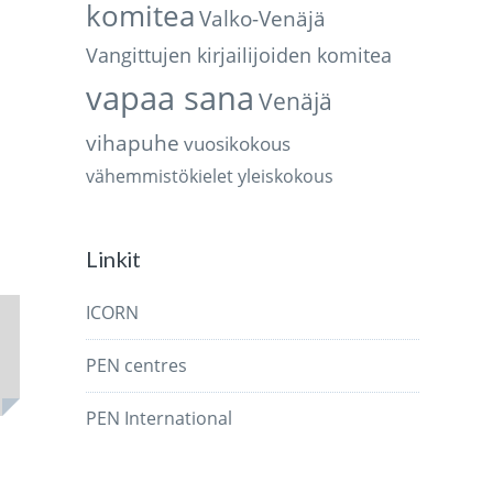
komitea
Valko-Venäjä
Vangittujen kirjailijoiden komitea
vapaa sana
Venäjä
vihapuhe
vuosikokous
vähemmistökielet
yleiskokous
Linkit
ICORN
PEN centres
PEN International