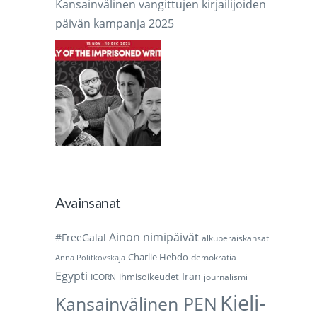
Kansainvälinen vangittujen kirjailijoiden
päivän kampanja 2025
Avainsanat
Ainon nimipäivät
#FreeGalal
alkuperäiskansat
Charlie Hebdo
demokratia
Anna Politkovskaja
Egypti
Iran
ihmisoikeudet
ICORN
journalismi
Kieli-
Kansainvälinen PEN