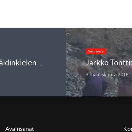
Seuraava
Vapaassa sanassa Kansainvälisen äidinkielen päivän merkityksestä
3 maaliskuuta 2016
Avainsanat
Ko