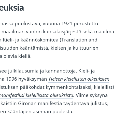
euksia
ilmassa puolustava, vuonna 1921 perustettu
n maailman vanhin kansalaisjärjestö sekä maailm
nen Kieli- ja käännöskomitea (Translation and
lisuuden kääntämistä, kielten ja kulttuurien
olevia kieliä.
ee julkilausumia ja kannanottoja. Kieli- ja
nna 1996 hyväksymän
Yleisen kielellisten oikeuksien
listuksen pääkohdat kymmenkohtaiseksi, kielellist
manifestiksi kielellisistä oikeuksista
.
Viime syksynä
kaistiin Gironan manifestia täydentävä julistus,
uden kääntäjien aseman puolesta.