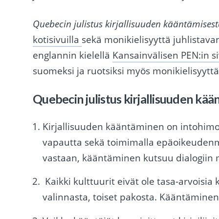
Quebecin julistus kirjallisuuden kääntämisest
kotisivuilla
sekä monikielisyyttä juhlistava
englannin kielellä
Kansainvälisen PEN:in si
suomeksi ja ruotsiksi myös monikielisyytt
Quebecin julistus kirjallisuuden kää
Kirjallisuuden kääntäminen on intohimoi
vapautta sekä toimimalla epäoikeudenm
vastaan, kääntäminen kutsuu dialogiin
Kaikki kulttuurit eivät ole tasa-arvoisi
valinnasta, toiset pakosta. Kääntäminen