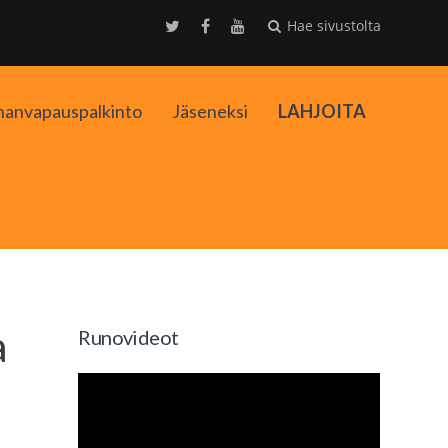
Hae sivustolta
nanvapauspalkinto
Jäseneksi
LAHJOITA
kko
a
Runovideot