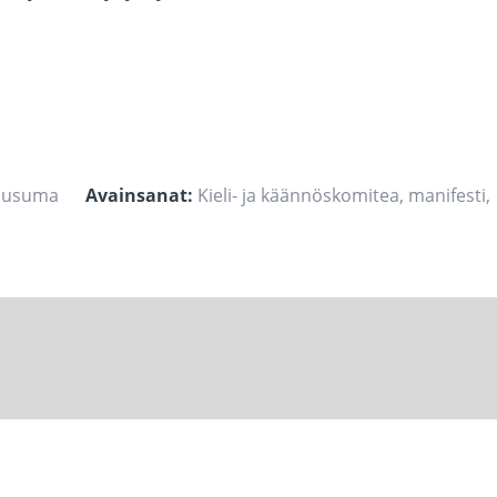
lausuma
Avainsanat:
Kieli- ja käännöskomitea
,
manifesti
,