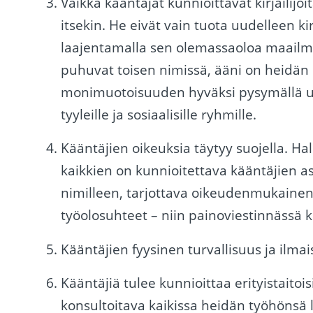
Vaikka kääntäjät kunnioittavat kirjailijoit
itsekin. He eivät vain tuota uudelleen ki
laajentamalla sen olemassaoloa maailmass
puhuvat toisen nimissä, ääni on heidän 
monimuotoisuuden hyväksi pysymällä uskolli
tyyleille ja sosiaalisille ryhmille.
Kääntäjien oikeuksia täytyy suojella. Hal
kaikkien on kunnioitettava kääntäjien a
nimilleen, tarjottava oikeudenmukainen 
työolosuhteet – niin painoviestinnässä 
Kääntäjien fyysinen turvallisuus ja ilma
Kääntäjiä tulee kunnioittaa erityistaitoisi
konsultoitava kaikissa heidän työhönsä l