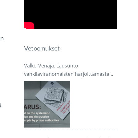
an
Vetoomukset
Valko-Venäjä: Lausunto
vankilaviranomaisten harjoittamasta
järjestelmällisestä käsikirjoitusten
takavarikoinnista ja tuhoamisesta
ä