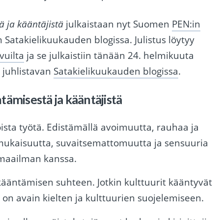
ä ja kääntäjistä
julkaistaan nyt Suomen
PEN:in
n Satakielikuukauden blogissa. Julistus löytyy
vuilta
ja se julkaistiin tänään 24. helmikuuta
ä juhlistavan
Satakielikuukauden blogissa
.
ntämisestä ja kääntäjistä
sta työtä. Edistämällä avoimuutta, rauhaa ja
ukaisuutta, suvaitsemattomuutta ja sensuuria
 maailman kanssa.
a kääntämisen suhteen. Jotkin kulttuurit kääntyvät
 on avain kielten ja kulttuurien suojelemiseen.