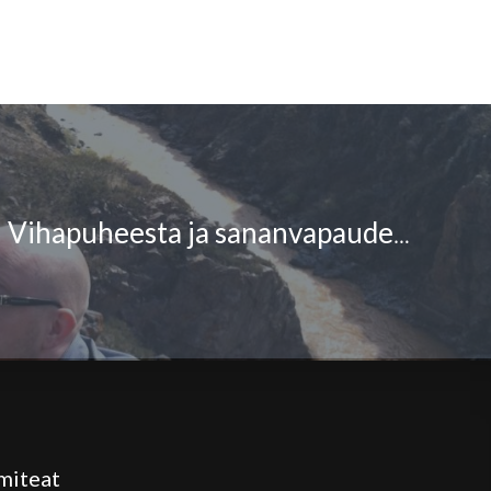
Jarkko Tontti: Vihapuheesta ja sananvapaudesta
miteat