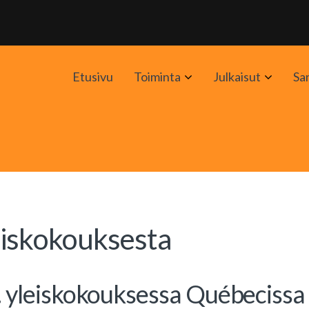
Avaa
Avaa
Etusivu
Toiminta
Julkaisut
Sa
alavalikko
alavali
eiskokouksesta
. yleiskokouksessa Québecissa