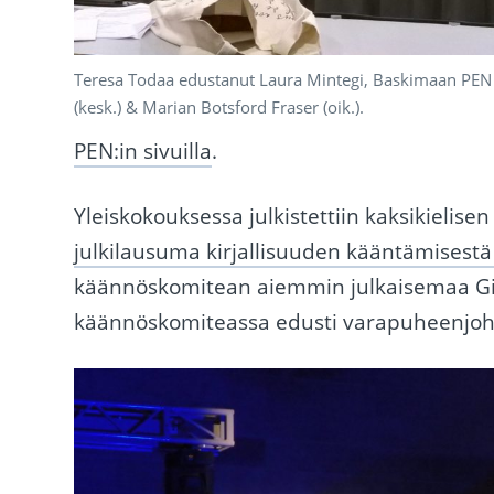
Teresa Todaa edustanut Laura Mintegi, Baskimaan PEN (va
(kesk.) & Marian Botsford Fraser (oik.).
PEN:in sivuilla
.
Yleiskokouksessa julkistettiin kaksikielis
julkilausuma kirjallisuuden kääntämisestä 
käännöskomitean aiemmin julkaisemaa Gir
käännöskomiteassa edusti varapuheenjo