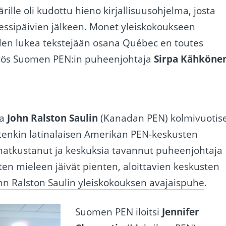
ille oli kudottu hieno kirjallisuusohjelma, josta
ressipäivien jälkeen. Monet yleiskokoukseen
uuden lukea tekstejään osana Québec en toutes
 myös Suomen PEN:in puheenjohtaja
Sirpa Kähköne
ja
John Ralston Saulin
(Kanadan PEN) kolmivuotis
tenkin latinalaisen Amerikan PEN-keskusten
 matkustanut ja keskuksia tavannut puheenjohtaja
iten mieleen jäivät pienten, aloittavien keskusten
hn Ralston Saulin yleiskokouksen avajaispuhe
.
Suomen PEN iloitsi
Jennifer