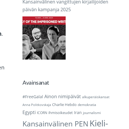
Kansainvälinen vangittujen kirjailijoiden
päivän kampanja 2025
n
.
en
Avainsanat
Ainon nimipäivät
#FreeGalal
alkuperäiskansat
Charlie Hebdo
demokratia
Anna Politkovskaja
Egypti
Iran
ihmisoikeudet
ICORN
journalismi
Kieli-
Kansainvälinen PEN