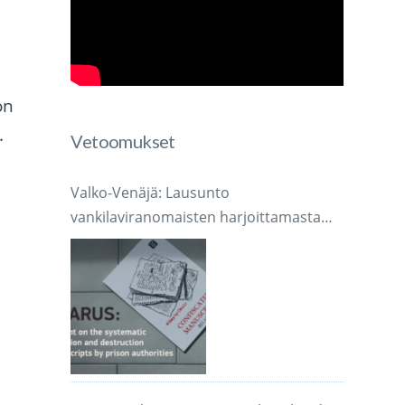
on
.
Vetoomukset
Valko-Venäjä: Lausunto
vankilaviranomaisten harjoittamasta
järjestelmällisestä käsikirjoitusten
takavarikoinnista ja tuhoamisesta