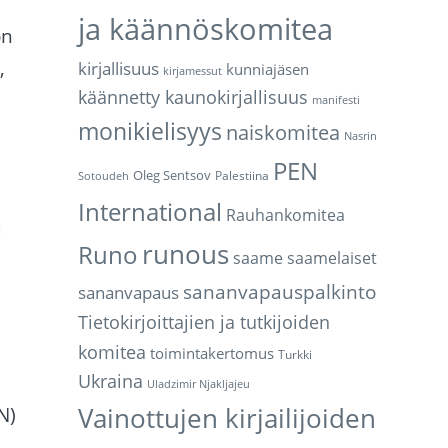
ja käännöskomitea
ön
,
kirjallisuus
kunniajäsen
kirjamessut
käännetty kaunokirjallisuus
manifesti
monikielisyys
naiskomitea
Nasrin
PEN
Oleg Sentsov
Palestiina
Sotoudeh
International
Rauhankomitea
ä
runous
Runo
saame
saamelaiset
sananvapauspalkinto
sananvapaus
Tietokirjoittajien ja tutkijoiden
komitea
toimintakertomus
Turkki
Ukraina
Uladzimir Njakljajeu
Vainottujen kirjailijoiden
N)