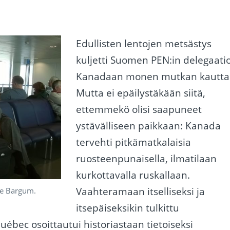
Edullisten lentojen metsästys
kuljetti Suomen PEN:in delegaati
Kanadaan monen mutkan kautta
Mutta ei epäilystäkään siitä,
ettemmekö olisi saapuneet
ystävälliseen paikkaan: Kanada
tervehti pitkämatkalaisia
ruosteenpunaisella, ilmatilaan
kurkottavalla ruskallaan.
Vaahteramaan itselliseksi ja
ne Bargum.
itsepäiseksikin tulkittu
ébec osoittautui historiastaan tietoiseksi