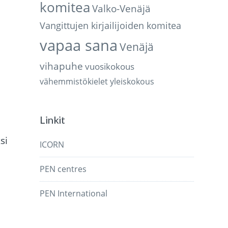
komitea
Valko-Venäjä
Vangittujen kirjailijoiden komitea
vapaa sana
Venäjä
vihapuhe
vuosikokous
vähemmistökielet
yleiskokous
Linkit
si
ICORN
PEN centres
PEN International