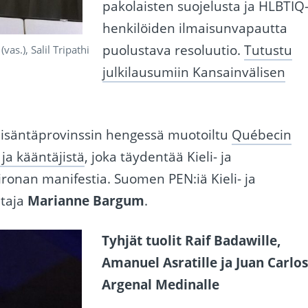
pakolaisten suojelusta ja HLBTIQ
henkilöiden ilmaisunvapautta
puolustava resoluutio.
Tutustu
s.), Salil Tripathi
julkilausumiin Kansainvälisen
en isäntäprovinssin hengessä muotoiltu
Québecin
ja kääntäjistä
, joka täydentää Kieli- ja
onan manifestia. Suomen PEN:iä Kieli- ja
htaja
Marianne Bargum
.
Tyhjät tuolit Raif Badawille,
Amanuel Asratille ja Juan Carlo
Argenal Medinalle