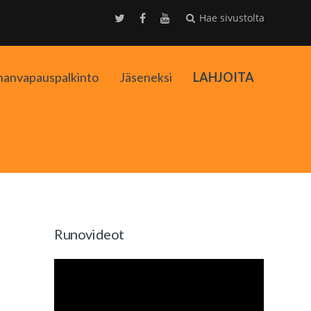
Hae sivustolta
nanvapauspalkinto
Jäseneksi
LAHJOITA
kko
Runovideot