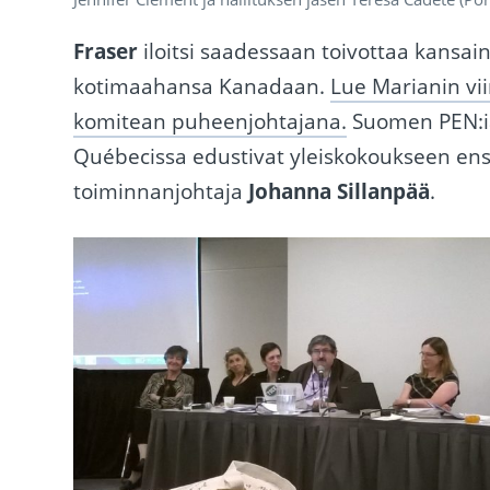
Fraser
iloitsi saadessaan toivottaa kansai
kotimaahansa Kanadaan.
Lue Marianin vii
komitean puheenjohtajana.
Suomen PEN:iä
Québecissa edustivat yleiskokoukseen ensi
toiminnanjohtaja
Johanna Sillanpää
.