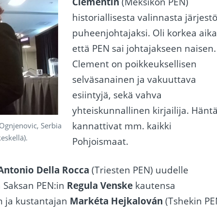
Clementin
(Meksikon PEN)
historiallisesta valinnasta järjest
puheenjohtajaksi. Oli korkea aika
että PEN sai johtajakseen naisen.
Clement on poikkeuksellisen
selväsanainen ja vakuuttava
esiintyjä, sekä vahva
yhteiskunnallinen kirjailija. Hänt
kannattivat mm. kaikki
 Ognjenovic, Serbia
eskellä).
Pohjoismaat.
Antonio Della Rocca
(Triesten PEN) uudelle
ä Saksan PEN:in
Regula Venske
kautensa
n ja kustantajan
Markéta Hejkalován
(Tshekin PE