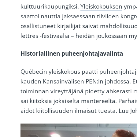
kulttuurikaupungiksi.
Yleiskokouksen
ympär
saattoi nauttia jaksaessaan tiiviiden kong
osallistuneet kirjailijat saivat mahdollis
lettres -festivaalia – heidän joukossaan
Historiallinen puheenjohtajavalinta
Québecin yleiskokous päätti puheenjohta
kauden Kansainvälisen PEN:in johdossa. E
toiminnan vireyttäjänä pidetty ahkerasti
sai kiitoksia jokaiselta mantereelta. Parha
aidot kiitollisuuden ilmaisut tuesta.
Lue Jo