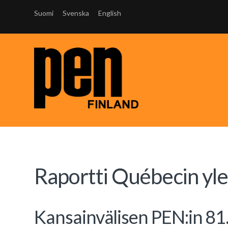
Suomi
Svenska
English
Raportti Québecin yl
Kansainvälisen PEN:in 81