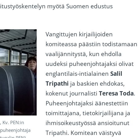
llitustyöskentelyn myötä Suomen edustus
.
Vangittujen kirjailijoiden
komiteassa päästiin todistamaan
vaalijännitystä, kun ehdolla
uudeksi puheenjohtajaksi olivat
englantilais-intialainen
Salil
Tripathi
ja baskien ehdokas,
kokenut journalisti
Teresa Toda
.
Puheenjohtajaksi äänestettiin
toimittajana, tietokirjailijana ja
ihmisoikeustyössä ansioitunut
, Kv. PEN:in
 puheenjohtaja
Tripathi. Komitean väistyvä
tugalin PEN).