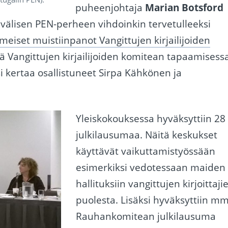
puheenjohtaja
Marian Botsford
nvälisen PEN-perheen vihdoinkin tervetulleeksi
meiset muistiinpanot Vangittujen kirjailijoiden
 Vangittujen kirjailijoiden komitean tapaamisess
 kertaa osallistuneet Sirpa Kähkönen ja
Yleiskokouksessa hyväksyttiin 28
julkilausumaa. Näitä keskukset
käyttävät vaikuttamistyössään
esimerkiksi vedotessaan maiden
hallituksiin vangittujen kirjoittaji
puolesta. Lisäksi hyväksyttiin mm
Rauhankomitean julkilausuma