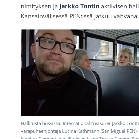
nimityksen ja
Jarkko Tontin
aktiivisen ha
Kansainvälisessä PEN:issä jatkuu vahvana
Hallitusta bussissa: International treasurer Jarkko Tontti
varapuheenjohtaja Lucina Kathmann (San Miguel PEN),
Jennifer Clement ja hallituksen jäsen Teresa Cadete (Por