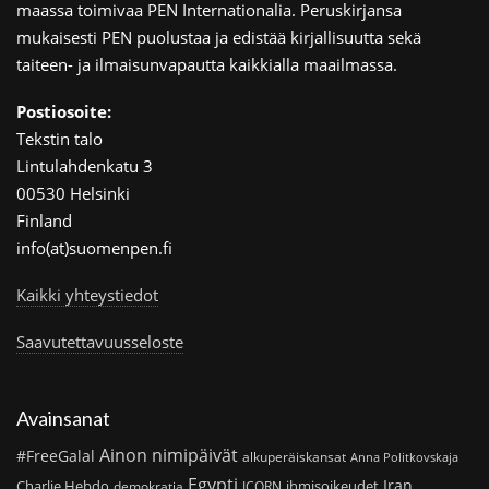
maassa toimivaa PEN Internationalia. Peruskirjansa
mukaisesti PEN puolustaa ja edistää kirjallisuutta sekä
taiteen- ja ilmaisunvapautta kaikkialla maailmassa.
Postiosoite:
Tekstin talo
Lintulahdenkatu 3
00530 Helsinki
Finland
info(at)suomenpen.fi
Kaikki yhteystiedot
Saavutettavuusseloste
Avainsanat
Ainon nimipäivät
#FreeGalal
alkuperäiskansat
Anna Politkovskaja
Egypti
Iran
Charlie Hebdo
ihmisoikeudet
demokratia
ICORN