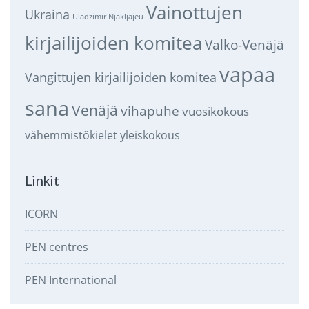
Vainottujen
Ukraina
Uladzimir Njakljajeu
kirjailijoiden komitea
Valko-Venäjä
vapaa
Vangittujen kirjailijoiden komitea
sana
Venäjä
vihapuhe
vuosikokous
vähemmistökielet
yleiskokous
Linkit
ICORN
PEN centres
PEN International