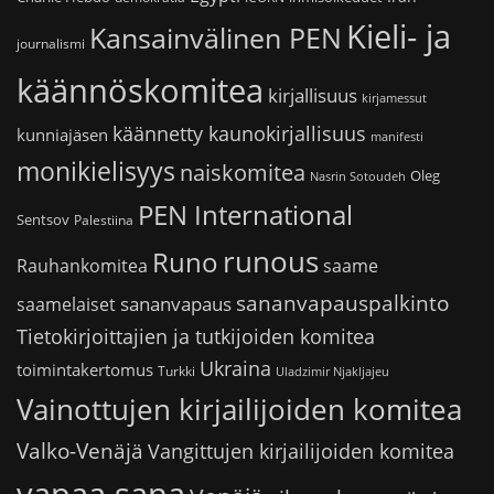
Kieli- ja
Kansainvälinen PEN
journalismi
käännöskomitea
kirjallisuus
kirjamessut
käännetty kaunokirjallisuus
kunniajäsen
manifesti
monikielisyys
naiskomitea
Oleg
Nasrin Sotoudeh
PEN International
Sentsov
Palestiina
runous
Runo
saame
Rauhankomitea
sananvapauspalkinto
sananvapaus
saamelaiset
Tietokirjoittajien ja tutkijoiden komitea
Ukraina
toimintakertomus
Turkki
Uladzimir Njakljajeu
Vainottujen kirjailijoiden komitea
Valko-Venäjä
Vangittujen kirjailijoiden komitea
vapaa sana