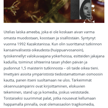
Utelias laiska ameeba, joka ei ole koskaan aivan varma
omasta muodostaan, koostaan ja sisällöstään. Syntynyt
vuonna 1992 Kazakstanissa. Kun olin suorittanut tutkinnon
kansainvälisestä oikeudesta (huippuarvosanoin),
työskennellyt valokuvaajana yökerhoissa, esitteiden jakajana
kaduilla, toiminut sihteerinä tasan yhden päivän ja
pudonnut 1,5 maisterin tutkinnosta – oli taide oikea tieni.
Imettyäni asioita ympäristöstä tiedostamattoman osmoosin
kautta, panen itseni suoltamaan ne ulos. Tärkeimmät
oksennusämpärini ovat kirjoittaminen, elokuvien
tekeminen, stand up ja komedia, joskus veistotaide.
Toistaiseksi suurimmat palat, jotka nousevat kellumaan
happamalla pinnalla, ovat olemassaolon tragikomedia,