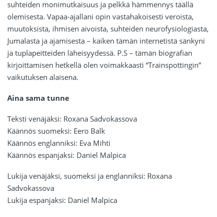
suhteiden monimutkaisuus ja pelkkä hämmennys täällä
olemisesta. Vapaa-ajallani opin vastahakoisesti veroista,
muutoksista, ihmisen aivoista, suhteiden neurofysiologiasta,
Jumalasta ja ajamisesta – kaiken tämän internetistä sänkyni
ja tuplapeitteiden läheisyydessä. P.S – tämän biografian
kirjoittamisen hetkellä olen voimakkaasti “Trainspottingin”
vaikutuksen alaisena.
Aina sama tunne
Teksti venäjäksi: Roxana Sadvokassova
Käännös suomeksi: Eero Balk
Käännös englanniksi: Eva Mihti
Käännös espanjaksi: Daniel Malpica
Lukija venäjäksi, suomeksi ja englanniksi: Roxana
Sadvokassova
Lukija espanjaksi: Daniel Malpica