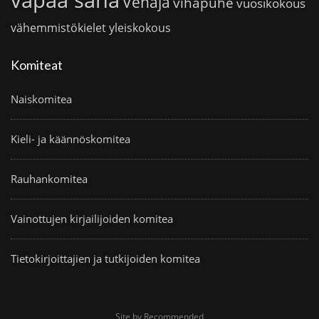
Venäjä
vihapuhe
vuosikokous
vähemmistökielet
yleiskokous
Komiteat
Naiskomitea
Kieli- ja käännöskomitea
Rauhankomitea
Vainottujen kirjailijoiden komitea
Tietokirjoittajien ja tutkijoiden komitea
Site by Recommended