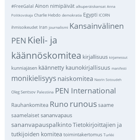
Ainon nimipäivät
#FreeGalal
alkuperäiskansat
Anna
Egypti
Charlie Hebdo
demokratia
ICORN
Politkovskaja
Kansainvälinen
Iran
ihmisoikeudet
journalismi
Kieli- ja
PEN
käännöskomitea
kirjallisuus
kirjamessut
käännetty kaunokirjallisuus
kunniajäsen
manifesti
monikielisyys
naiskomitea
Nasrin Sotoudeh
PEN International
Oleg Sentsov
Palestiina
runous
Runo
saame
Rauhankomitea
sananvapaus
saamelaiset
sananvapauspalkinto
Tietokirjoittajien ja
tutkijoiden komitea
toimintakertomus
Turkki