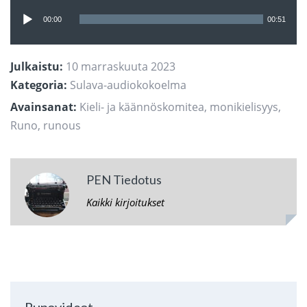
Äänitoistin
00:00
00:51
Julkaistu:
10 marraskuuta 2023
Kategoria:
Sulava-audiokokoelma
Avainsanat:
Kieli- ja käännöskomitea
,
monikielisyys
,
Runo
,
runous
PEN Tiedotus
Kaikki kirjoitukset
Runovideot