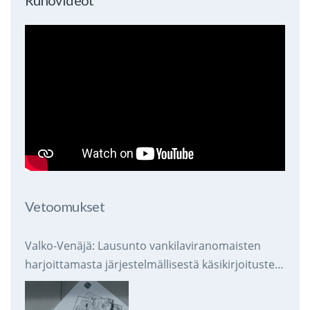
Vetoomukset
Valko-Venäjä: Lausunto vankilaviranomaisten
harjoittamasta järjestelmällisestä käsikirjoitusten
takavarikoinnista ja tuhoamisesta