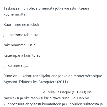
Taskuissani on oleva omenoita jotka varastin itseäni
köyhemmiltä.
Kuorimme ne miekoin.
Ja uniemme tähteistä
rakennamme uusia.
Kauempana kuin tulet
ja katseen raja.
Runo on julkaistu taiteilijakirjana jonka on tehnyt Véronique
Agostini. Editions les Aresquiers (2011).
Aurélia Lassaque (s. 1983) on
ranskaksi ja oksitaaniksi kirjoittava runoilija. Hän on
kiinnostunut erityisesti kuvataiteen ja runouden suhteesta ja