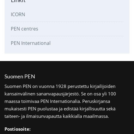
ICORN
PEN centres
PEN International
Suomen PEN
Suomen PEN on vuonna 1928 perustettu kirjailijoiden
kansainvälinen sananvapausjärjestö. Se on osa yli 100
maassa toimivaa PEN Internationalia. Peruskirjansa
mukaisesti PEN puolustaa ja edistää kirjallisuutta sekä
taiteen- ja ilmaisunvapautta kaikkialla maailmassa.
Postiosoite: