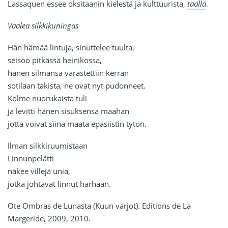
Lassaquen essee oksitaanin kielestä ja kulttuurista,
täällä
.
Vaalea silkkikuningas
Hän hämää lintuja, sinuttelee tuulta,
seisoo pitkässä heinikossa,
hänen silmänsä varastettiin kerran
sotilaan takista, ne ovat nyt pudonneet.
Kolme nuorukaista tuli
ja levitti hänen sisuksensa maahan
jotta voivat siinä maata epäsiistin tytön.
Ilman silkkiruumistaan
Linnunpelätti
näkee villejä unia,
jotka johtavat linnut harhaan.
Ote Ombras de Lunasta (Kuun varjot). Editions de La
Margeride, 2009, 2010.