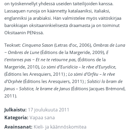
on työskennellyt yhdessä useiden taiteilijoiden kanssa.
Lassaquen runoja on käännetty katalaaniksi, italiaksi,
englanniksi ja arabiaksi. Hän valmistelee myös väitöskirjaa
barokkiajan oksitaaninkielisestä draamasta ja on toiminut
Oksitaanin PENissä.
Teokset:
Cinquena Sason
(Letras d’oc, 2006),
Ombras de Luna
− Ombres de Lune
(Éditions de la Margeride, 2009),
E
t’entornes pas − Et ne te retourne pas
, (Éditions de la
Margeride, 2010),
Lo sòmi d’Euridícia – le rêve d’Eurydice
,
(Éditions les Aresquiers, 2011) ;
Lo sòmi d’Orfèu – le rêve
d’Orphée
(Éditions les Aresquiers, 2011) ;
Solstici lo bram de
Janus – Solstice, le brame de Janus
(Éditions Jacques Brémond,
2011).
Julkaistu:
17 joulukuuta 2011
Kategoria:
Vapaa sana
Avainsanat:
Kieli- ja käännöskomitea