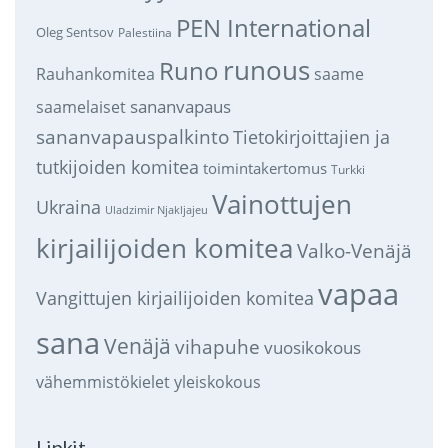
PEN International
Oleg Sentsov
Palestiina
runous
Runo
saame
Rauhankomitea
sananvapaus
saamelaiset
sananvapauspalkinto
Tietokirjoittajien ja
tutkijoiden komitea
toimintakertomus
Turkki
Vainottujen
Ukraina
Uladzimir Njakljajeu
kirjailijoiden komitea
Valko-Venäjä
vapaa
Vangittujen kirjailijoiden komitea
sana
Venäjä
vihapuhe
vuosikokous
vähemmistökielet
yleiskokous
Linkit