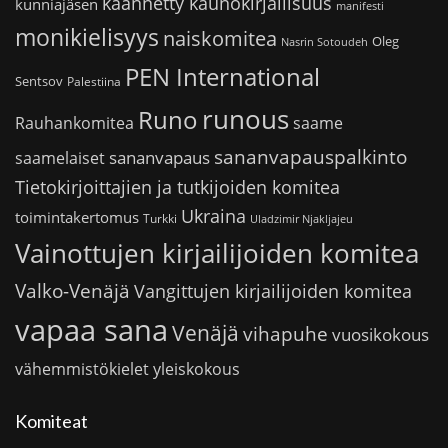
käännetty kaunokirjallisuus
kunniajäsen
manifesti
monikielisyys
naiskomitea
Oleg
Nasrin Sotoudeh
PEN International
Sentsov
Palestiina
runous
Runo
saame
Rauhankomitea
sananvapauspalkinto
sananvapaus
saamelaiset
Tietokirjoittajien ja tutkijoiden komitea
Ukraina
toimintakertomus
Turkki
Uladzimir Njakljajeu
Vainottujen kirjailijoiden komitea
Valko-Venäjä
Vangittujen kirjailijoiden komitea
vapaa sana
Venäjä
vihapuhe
vuosikokous
vähemmistökielet
yleiskokous
Komiteat