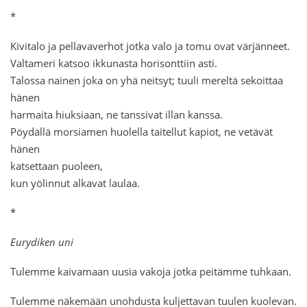
*
Kivitalo ja pellavaverhot jotka valo ja tomu ovat värjänneet.
Valtameri katsoo ikkunasta horisonttiin asti.
Talossa nainen joka on yhä neitsyt; tuuli mereltä sekoittaa
hänen
harmaita hiuksiaan, ne tanssivat illan kanssa.
Pöydällä morsiamen huolella taitellut kapiot, ne vetävät
hänen
katsettaan puoleen,
kun yölinnut alkavat laulaa.
*
Eurydiken uni
Tulemme kaivamaan uusia vakoja jotka peitämme tuhkaan.
Tulemme näkemään unohdusta kuljettavan tuulen kuolevan.