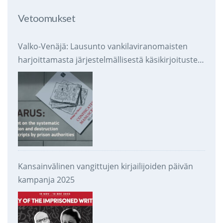
Vetoomukset
Valko-Venäjä: Lausunto vankilaviranomaisten
harjoittamasta järjestelmällisestä käsikirjoitusten
takavarikoinnista ja tuhoamisesta
Kansainvälinen vangittujen kirjailijoiden päivän
kampanja 2025