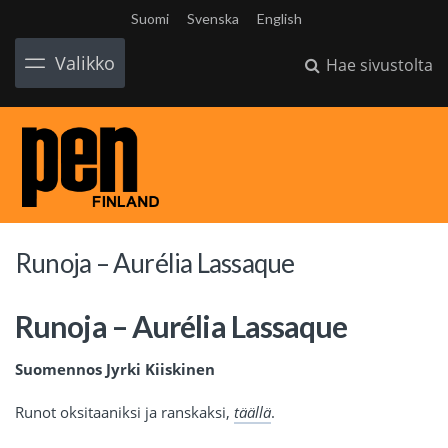
Suomi
Svenska
English
Valikko
Hae sivustolta
Runoja – Aurélia Lassaque
Runoja – Aurélia Lassaque
Suomennos Jyrki Kiiskinen
Runot oksitaaniksi ja ranskaksi,
täällä
.