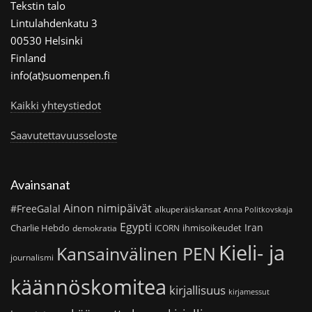
Tekstin talo
Lintulahdenkatu 3
00530 Helsinki
Finland
info(at)suomenpen.fi
Kaikki yhteystiedot
Saavutettavuusseloste
Avainsanat
Ainon nimipäivät
#FreeGalal
alkuperäiskansat
Anna Politkovskaja
Egypti
Iran
Charlie Hebdo
ihmisoikeudet
demokratia
ICORN
Kieli- ja
Kansainvälinen PEN
journalismi
käännöskomitea
kirjallisuus
kirjamessut