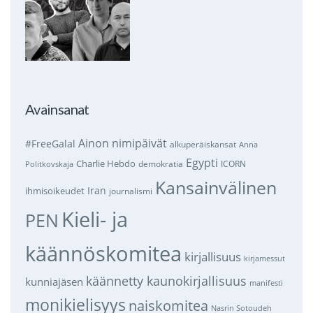
Avainsanat
Ainon nimipäivät
#FreeGalal
alkuperäiskansat
Anna
Egypti
Charlie Hebdo
demokratia
ICORN
Politkovskaja
Kansainvälinen
Iran
ihmisoikeudet
journalismi
Kieli- ja
PEN
käännöskomitea
kirjallisuus
kirjamessut
käännetty kaunokirjallisuus
kunniajäsen
manifesti
monikielisyys
naiskomitea
Nasrin Sotoudeh