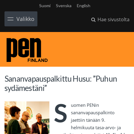
Suomi
Svenska
English
Valikko
Hae sivustolta
Sananvapauspalkittu Husu: ”Puhun
sydämestäni”
S
uomen PENin
sananvapauspalkinto
jaettiin tänään 9.
helmikuuta tasa-arvo- ja