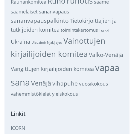
runous
Runo
saame
Rauhankomitea
sananvapaus
saamelaiset
sananvapauspalkinto
Tietokirjoittajien ja
tutkijoiden komitea
toimintakertomus
Turkki
Vainottujen
Ukraina
Uladzimir Njakljajeu
kirjailijoiden komitea
Valko-Venäjä
vapaa
Vangittujen kirjailijoiden komitea
sana
Venäjä
vihapuhe
vuosikokous
vähemmistökielet
yleiskokous
Linkit
ICORN