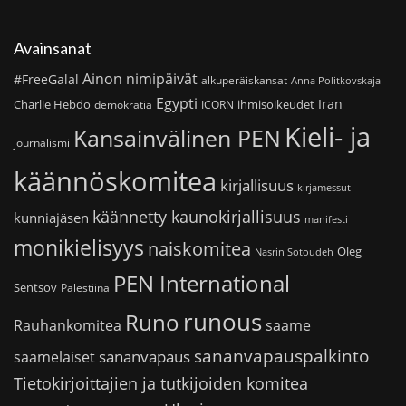
Avainsanat
Ainon nimipäivät
#FreeGalal
alkuperäiskansat
Anna Politkovskaja
Egypti
Iran
Charlie Hebdo
ihmisoikeudet
demokratia
ICORN
Kieli- ja
Kansainvälinen PEN
journalismi
käännöskomitea
kirjallisuus
kirjamessut
käännetty kaunokirjallisuus
kunniajäsen
manifesti
monikielisyys
naiskomitea
Oleg
Nasrin Sotoudeh
PEN International
Sentsov
Palestiina
runous
Runo
saame
Rauhankomitea
sananvapauspalkinto
sananvapaus
saamelaiset
Tietokirjoittajien ja tutkijoiden komitea