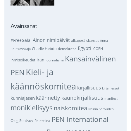
Avainsanat
Ainon nimipäivät
#FreeGalal
alkuperäiskansat
Anna
Egypti
Charlie Hebdo
demokratia
ICORN
Politkovskaja
Kansainvälinen
Iran
ihmisoikeudet
journalismi
Kieli- ja
PEN
käännöskomitea
kirjallisuus
kirjamessut
käännetty kaunokirjallisuus
kunniajäsen
manifesti
monikielisyys
naiskomitea
Nasrin Sotoudeh
PEN International
Oleg Sentsov
Palestiina