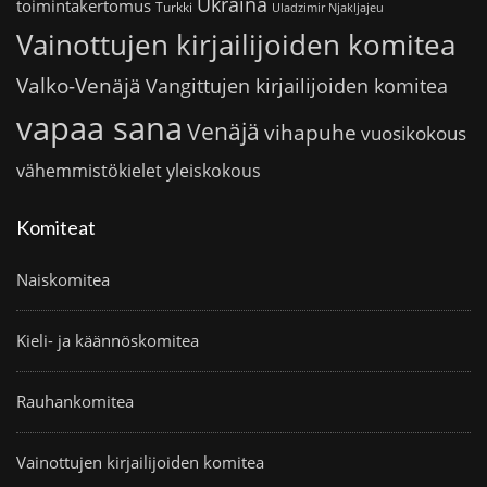
Ukraina
toimintakertomus
Turkki
Uladzimir Njakljajeu
Vainottujen kirjailijoiden komitea
Valko-Venäjä
Vangittujen kirjailijoiden komitea
vapaa sana
Venäjä
vihapuhe
vuosikokous
vähemmistökielet
yleiskokous
Komiteat
Naiskomitea
Kieli- ja käännöskomitea
Rauhankomitea
Vainottujen kirjailijoiden komitea