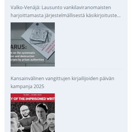
Valko-Venäjä: Lausunto vankilaviranomaisten
harjoittamasta järjestelmällisestä käsikirjoitusten
takavarikoinnista ja tuhoamisesta
Kansainvälinen vangittujen kirjailijoiden päivän
kampanja 2025