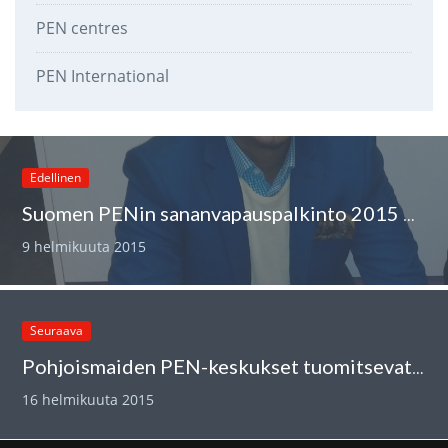
PEN centres
PEN International
Edellinen
Suomen PENin sananvapauspalkinto 2015 Abdirahim Husu Husseinille
9 helmikuuta 2015
Seuraava
Pohjoismaiden PEN-keskukset tuomitsevat Kööpenhaminan hyökkäykset
16 helmikuuta 2015