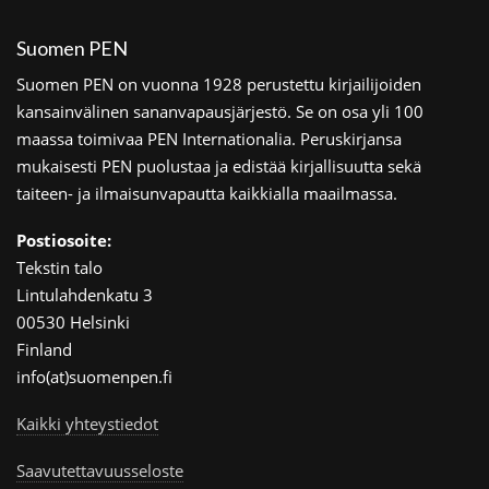
Suomen PEN
Suomen PEN on vuonna 1928 perustettu kirjailijoiden
kansainvälinen sananvapausjärjestö. Se on osa yli 100
maassa toimivaa PEN Internationalia. Peruskirjansa
mukaisesti PEN puolustaa ja edistää kirjallisuutta sekä
taiteen- ja ilmaisunvapautta kaikkialla maailmassa.
Postiosoite:
Tekstin talo
Lintulahdenkatu 3
00530 Helsinki
Finland
info(at)suomenpen.fi
Kaikki yhteystiedot
Saavutettavuusseloste