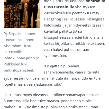
monikulttuurisuusaktiivi
Abdirahim
Husu Husseinille
yhdistyksen
vuosikokouksen päätteeksi Crazy
Hedgehog Tea Housessa Helsingissä.
Kiitolliseksi ja jännittyneeksi itseään
kuvaillut palkittu totesi
Pj. Sirpa Kähkönen
kiitospuheessaan, ettei hän ole tällä
luovutti palkinnon
kertaa kirjoittanut mitään etukäteen,
Abdirahim Husu
vaan halusi puhua suoraan
Husseinille,
sydämestään.
johtokunnan jäsen JP
Pulkkinen luki
”En ajattele puhuvani
palkintoperusteet.
sananvapaudesta, vaan siitä mitä
sydämessäni on. Se ei aina ilahduta ihmisiä, mutta en tule
lopettamaan, vaan jatkamaan sitä.”
Husu lisäsi myös olevansa kiitollinen sananvapaudestaan
Suomessa, sillä hän tulee maasta, jossa hänen ei olisi
mahdollisuuksia ilmaista puoliakaan ajatuksistaan ilman