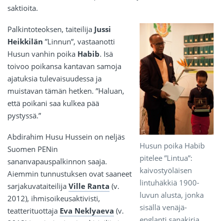
saktioita.
Palkintoteoksen, taiteilija
Jussi
Heikkilän
”Linnun”, vastaanotti
Husun vanhin poika
Habib
. Isä
toivoo poikansa kantavan samoja
ajatuksia tulevaisuudessa ja
muistavan tämän hetken. ”Haluan,
että poikani saa kulkea pää
pystyssä.”
Abdirahim Husu Hussein on neljäs
Husun poika Habib
Suomen PENin
pitelee ”Lintua”:
sananvapauspalkinnon saaja.
kaivostyöläisen
Aiemmin tunnustuksen ovat saaneet
lintuhäkkiä 1900-
sarjakuvataiteilija
Ville Ranta
(v.
luvun alusta, jonka
2012), ihmisoikeusaktivisti,
sisällä venäjä-
teatterituottaja
Eva Neklyaeva
(v.
englanti sanakirja.