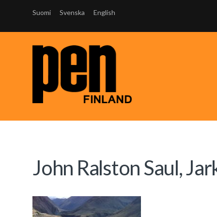
Suomi
Svenska
English
John Ralston Saul, Jar