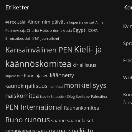
Etiketter
Ko
Ainon nimipäivät
#FreeGalal
alkuperäiskansat
Anna
Kvi
Egypti
Charlie Hebdo
demokratia
ICORN
Politkovskaja
Iran
ihmisoikeudet
journalismi
Spr
Kieli- ja
Kansainvälinen PEN
Fre
käännöskomitea
kirjallisuus
käännetty
Kunniajäsen
kirjamessut
Wri
monikielisyys
kaunokirjallisuus
manifesti
Kom
naiskomitea
Oleg Sentsov
Palestiina
Nasrin Sotoudeh
for
PEN International
Rauhankomitea
runous
Runo
saame
saamelaiset
sananvapauspalkinto
sananvapaus