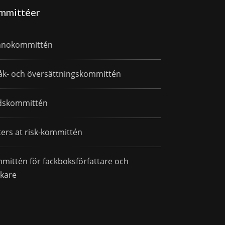
mmittéer
nnokommittén
åk- och översättningskommittén
dskommittén
ters at risk-kommittén
mittén för fackboksförfattare och
skare