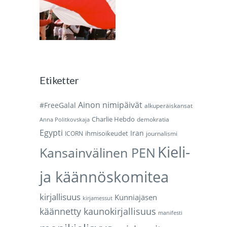
Etiketter
Ainon nimipäivät
#FreeGalal
alkuperäiskansat
Charlie Hebdo
demokratia
Anna Politkovskaja
Egypti
Iran
ihmisoikeudet
ICORN
journalismi
Kieli-
Kansainvälinen PEN
ja käännöskomitea
kirjallisuus
Kunniajäsen
kirjamessut
käännetty kaunokirjallisuus
manifesti