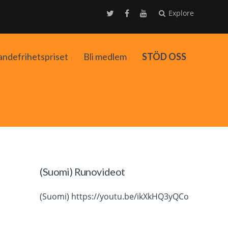
Explore
andefrihetspriset
Bli medlem
STÖD OSS
ko
(Suomi) Runovideot
(Suomi) https://youtu.be/ikXkHQ3yQCo