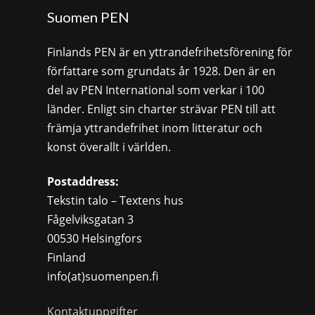
Suomen PEN
Finlands PEN är en yttrandefrihetsförening för
författare som grundats år 1928. Den är en
del av PEN International som verkar i 100
länder. Enligt sin charter strävar PEN till att
främja yttrandefrihet inom litteratur och
konst överallt i världen.
Postaddress:
Tekstin talo – Textens hus
Fågelviksgatan 3
00530 Helsingfors
Finland
info(at)suomenpen.fi
Kontaktuppgifter