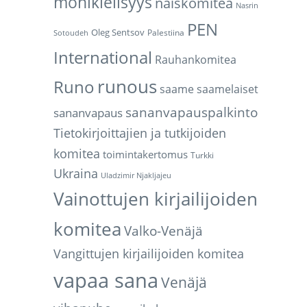
monikielisyys
naiskomitea
Nasrin
PEN
Oleg Sentsov
Palestiina
Sotoudeh
International
Rauhankomitea
runous
Runo
saame
saamelaiset
sananvapauspalkinto
sananvapaus
Tietokirjoittajien ja tutkijoiden
komitea
toimintakertomus
Turkki
Ukraina
Uladzimir Njakljajeu
Vainottujen kirjailijoiden
komitea
Valko-Venäjä
Vangittujen kirjailijoiden komitea
vapaa sana
Venäjä