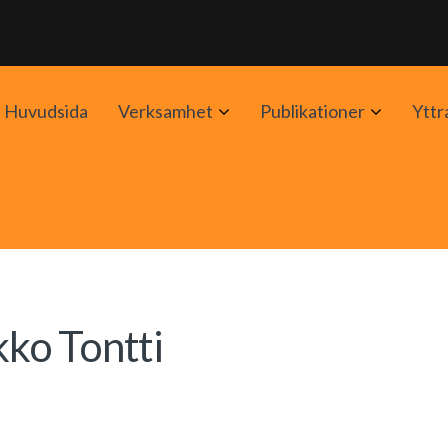
Avaa
Avaa
Huvudsida
Verksamhet
Publikationer
Yttr
alavalikko
alavalik
kko Tontti