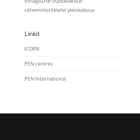
vihapuhe
vuosikokous
vähemmistökielet
yleiskokous
Linkit
ICORN
PEN centres
PEN International