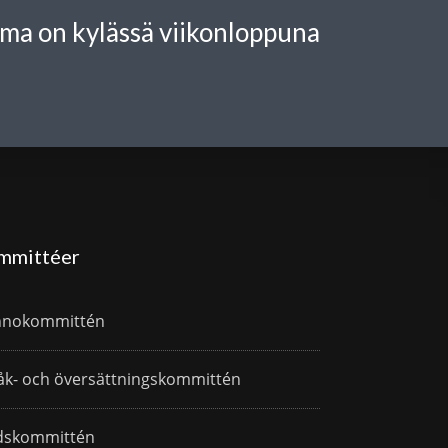
ma on kylässä viikonloppuna
mmittéer
nnokommittén
åk- och översättningskommittén
dskommittén