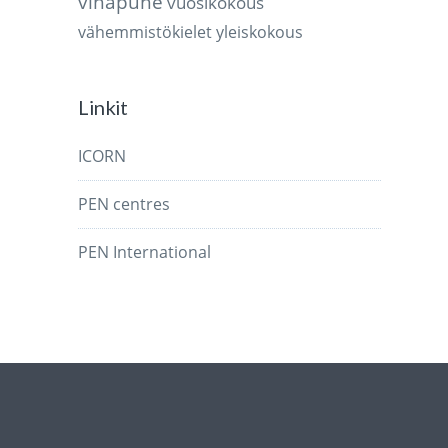
vihapuhe
vuosikokous
vähemmistökielet
yleiskokous
Linkit
ICORN
PEN centres
PEN International