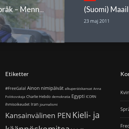
(Suomi) Maail
Marianne Bargum: Om krig och språk – Menneisyyden kaipuuta
23 maj 2011
Etiketter
Ko
Ainon nimipäivät
#FreeGalal
alkuperäiskansat
Anna
Kvi
Egypti
Charlie Hebdo
demokratia
ICORN
Politkovskaja
Iran
ihmisoikeudet
journalismi
Spr
Kieli- ja
Kansainvälinen PEN
Fre