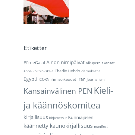
Etiketter
Ainon nimipäivät
#FreeGalal
alkuperäiskansat
Charlie Hebdo
demokratia
Anna Politkovskaja
Egypti
Iran
ihmisoikeudet
ICORN
journalismi
Kieli-
Kansainvälinen PEN
ja käännöskomitea
kirjallisuus
Kunniajäsen
kirjamessut
käännetty kaunokirjallisuus
manifesti