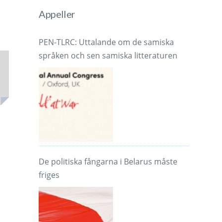
Appeller
PEN-TLRC: Uttalande om de samiska
språken och sen samiska litteraturen
De politiska fångarna i Belarus måste
friges