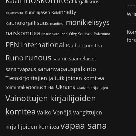
käännöskomitea
kirjallisuus
käännetty
Kunniajäsen
kirjamessut
Wri
monikielisyys
kaunokirjallisuus
manifesti
Kom
naiskomitea
Oleg Sentsov
Palestiina
Nasrin Sotoudeh
for
PEN International
Rauhankomitea
runous
Runo
saame
saamelaiset
sananvapauspalkinto
sananvapaus
Tietokirjoittajien ja tutkijoiden komitea
Ukraina
toimintakertomus
Turkki
Uladzimir Njakljajeu
Vainottujen kirjailijoiden
komitea
Valko-Venäjä
Vangittujen
vapaa sana
kirjailijoiden komitea