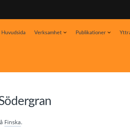
Avaa
Avaa
Huvudsida
Verksamhet
Publikationer
Yttr
alavalikko
alavalik
 Södergran
på
Finska
.