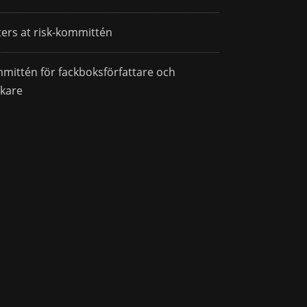
ters at risk-kommittén
mittén för fackboksförfattare och
skare