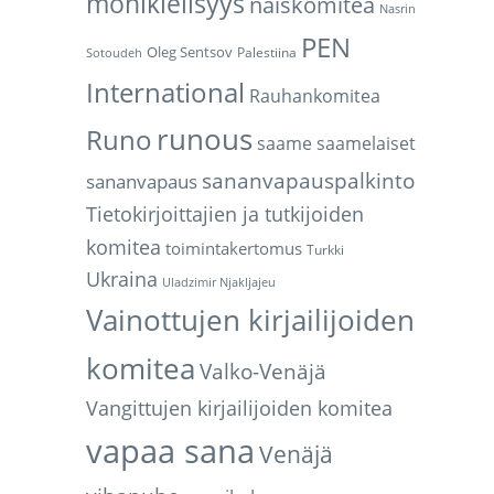
monikielisyys
naiskomitea
Nasrin
PEN
Oleg Sentsov
Palestiina
Sotoudeh
International
Rauhankomitea
runous
Runo
saame
saamelaiset
sananvapauspalkinto
sananvapaus
Tietokirjoittajien ja tutkijoiden
komitea
toimintakertomus
Turkki
Ukraina
Uladzimir Njakljajeu
Vainottujen kirjailijoiden
komitea
Valko-Venäjä
Vangittujen kirjailijoiden komitea
vapaa sana
Venäjä