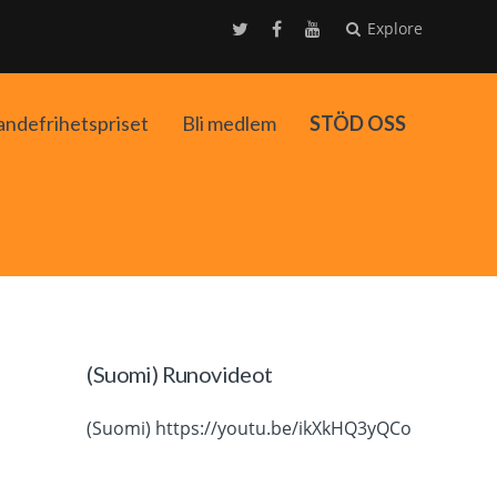
Explore
andefrihetspriset
Bli medlem
STÖD OSS
ko
(Suomi) Runovideot
(Suomi) https://youtu.be/ikXkHQ3yQCo