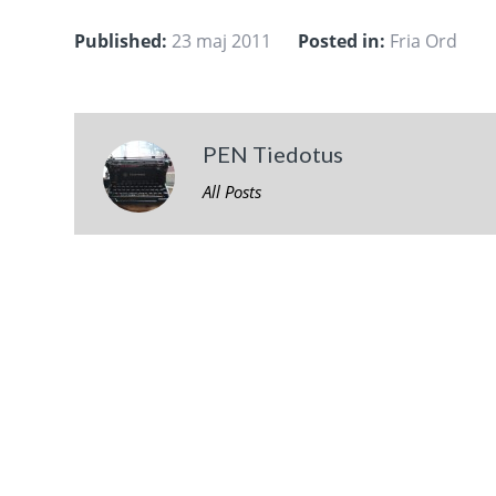
Published:
23 maj 2011
Posted in:
Fria Ord
PEN Tiedotus
All Posts