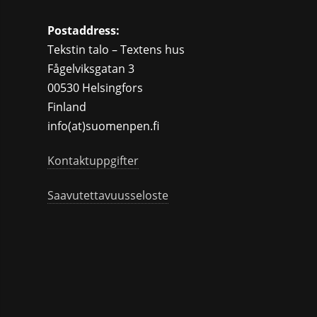
Postaddress:
Tekstin talo – Textens hus
Fågelviksgatan 3
00530 Helsingfors
Finland
info(at)suomenpen.fi
Kontaktuppgifter
Saavutettavuusseloste