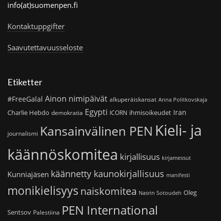
info(at)suomenpen.fi
Kontaktuppgifter
Saavutettavuusseloste
Etiketter
Ainon nimipäivät
#FreeGalal
alkuperäiskansat
Anna Politkovskaja
Egypti
Iran
Charlie Hebdo
ihmisoikeudet
demokratia
ICORN
Kieli- ja
Kansainvälinen PEN
journalismi
käännöskomitea
kirjallisuus
kirjamessut
käännetty kaunokirjallisuus
Kunniajäsen
manifesti
monikielisyys
naiskomitea
Oleg
Nasrin Sotoudeh
PEN International
Sentsov
Palestiina