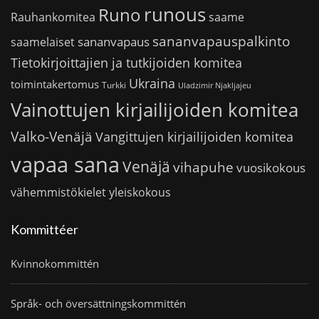
runous
Runo
saame
Rauhankomitea
sananvapauspalkinto
sananvapaus
saamelaiset
Tietokirjoittajien ja tutkijoiden komitea
Ukraina
toimintakertomus
Turkki
Uladzimir Njakljajeu
Vainottujen kirjailijoiden komitea
Valko-Venäjä
Vangittujen kirjailijoiden komitea
vapaa sana
Venäjä
vihapuhe
vuosikokous
vähemmistökielet
yleiskokous
Kommittéer
Kvinnokommittén
Språk- och översättningskommittén