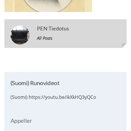
PEN Tiedotus
All Posts
(Suomi) Runovideot
(Suomi) https://youtu.be/ikXkHQ3yQCo
Appeller