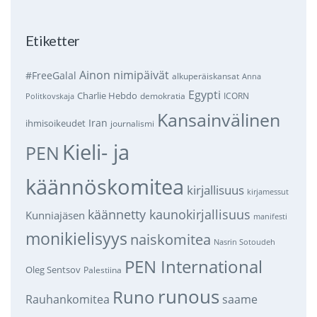
Etiketter
Ainon nimipäivät
#FreeGalal
alkuperäiskansat
Anna
Egypti
Charlie Hebdo
demokratia
ICORN
Politkovskaja
Kansainvälinen
Iran
ihmisoikeudet
journalismi
Kieli- ja
PEN
käännöskomitea
kirjallisuus
kirjamessut
käännetty kaunokirjallisuus
Kunniajäsen
manifesti
monikielisyys
naiskomitea
Nasrin Sotoudeh
PEN International
Oleg Sentsov
Palestiina
runous
Runo
saame
Rauhankomitea