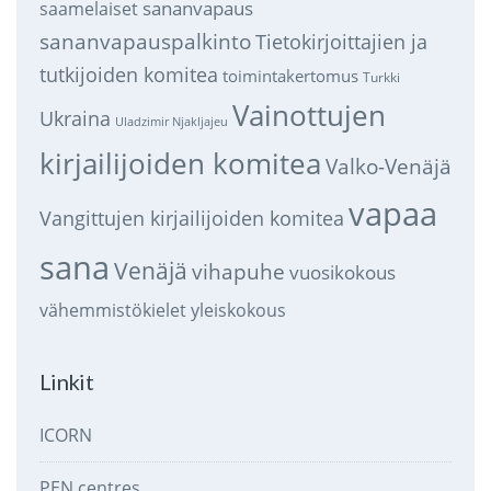
sananvapaus
saamelaiset
sananvapauspalkinto
Tietokirjoittajien ja
tutkijoiden komitea
toimintakertomus
Turkki
Vainottujen
Ukraina
Uladzimir Njakljajeu
kirjailijoiden komitea
Valko-Venäjä
vapaa
Vangittujen kirjailijoiden komitea
sana
Venäjä
vihapuhe
vuosikokous
vähemmistökielet
yleiskokous
Linkit
ICORN
PEN centres