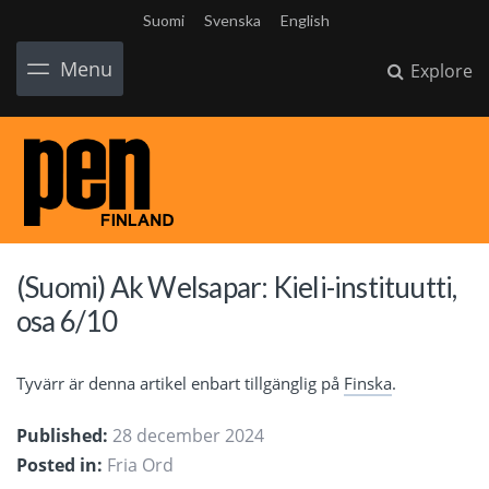
Suomi
Svenska
English
Menu
Explore
(Suomi) Ak Welsapar: Kieli-instituutti,
osa 6/10
Tyvärr är denna artikel enbart tillgänglig på
Finska
.
Published:
28 december 2024
Posted in:
Fria Ord