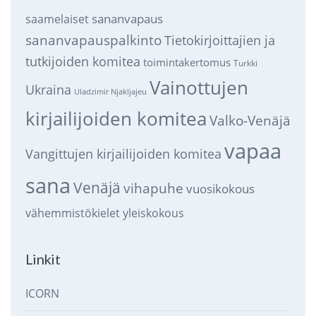
sananvapaus
saamelaiset
sananvapauspalkinto
Tietokirjoittajien ja
tutkijoiden komitea
toimintakertomus
Turkki
Vainottujen
Ukraina
Uladzimir Njakljajeu
kirjailijoiden komitea
Valko-Venäjä
vapaa
Vangittujen kirjailijoiden komitea
sana
Venäjä
vihapuhe
vuosikokous
vähemmistökielet
yleiskokous
Linkit
ICORN