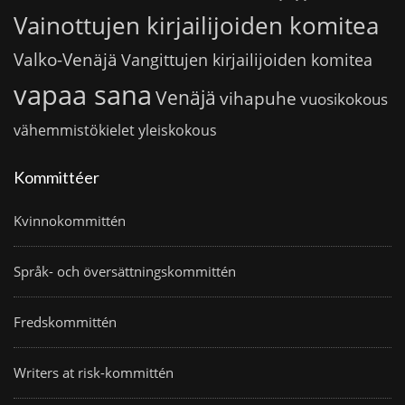
Vainottujen kirjailijoiden komitea
Valko-Venäjä
Vangittujen kirjailijoiden komitea
vapaa sana
Venäjä
vihapuhe
vuosikokous
vähemmistökielet
yleiskokous
Kommittéer
Kvinnokommittén
Språk- och översättningskommittén
Fredskommittén
Writers at risk-kommittén