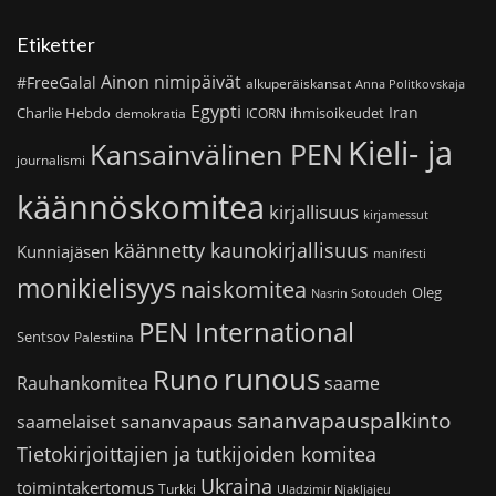
Etiketter
Ainon nimipäivät
#FreeGalal
alkuperäiskansat
Anna Politkovskaja
Egypti
Iran
Charlie Hebdo
ihmisoikeudet
demokratia
ICORN
Kieli- ja
Kansainvälinen PEN
journalismi
käännöskomitea
kirjallisuus
kirjamessut
käännetty kaunokirjallisuus
Kunniajäsen
manifesti
monikielisyys
naiskomitea
Oleg
Nasrin Sotoudeh
PEN International
Sentsov
Palestiina
runous
Runo
saame
Rauhankomitea
sananvapauspalkinto
sananvapaus
saamelaiset
Tietokirjoittajien ja tutkijoiden komitea
Ukraina
toimintakertomus
Turkki
Uladzimir Njakljajeu