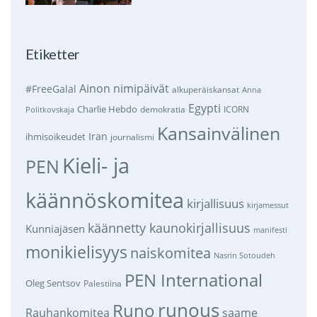
Etiketter
Ainon nimipäivät
#FreeGalal
alkuperäiskansat
Anna
Egypti
Charlie Hebdo
demokratia
ICORN
Politkovskaja
Kansainvälinen
Iran
ihmisoikeudet
journalismi
Kieli- ja
PEN
käännöskomitea
kirjallisuus
kirjamessut
käännetty kaunokirjallisuus
Kunniajäsen
manifesti
monikielisyys
naiskomitea
Nasrin Sotoudeh
PEN International
Oleg Sentsov
Palestiina
runous
Runo
saame
Rauhankomitea