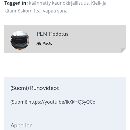
Tagged in:
käännetty kaunokirjallisuus
,
Kieli- ja
käännöskomitea
,
vapaa sana
PEN Tiedotus
All Posts
(Suomi) Runovideot
(Suomi) https://youtu.be/ikXkHQ3yQCo
Appeller