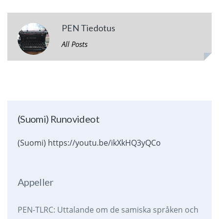
PEN Tiedotus
All Posts
(Suomi) Runovideot
(Suomi) https://youtu.be/ikXkHQ3yQCo
Appeller
PEN-TLRC: Uttalande om de samiska språken och