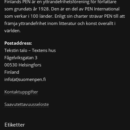
Finlands PEN är en yttrandefrihetsförening för författare
som grundats år 1928. Den är en del av PEN International
som verkar i 100 länder. Enligt sin charter strävar PEN till att
främja yttrandefrihet inom litteratur och konst överallt i
världen.
Postaddress:
Tekstin talo – Textens hus
Fågelviksgatan 3
00530 Helsingfors
Finland
info(at)suomenpen.fi
Kontaktuppgifter
Saavutettavuusseloste
Etiketter