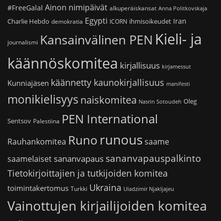
Ainon nimipäivät
#FreeGalal
alkuperäiskansat
Anna Politkovskaja
Egypti
Iran
Charlie Hebdo
ihmisoikeudet
demokratia
ICORN
Kieli- ja
Kansainvälinen PEN
journalismi
käännöskomitea
kirjallisuus
kirjamessut
käännetty kaunokirjallisuus
Kunniajäsen
manifesti
monikielisyys
naiskomitea
Oleg
Nasrin Sotoudeh
PEN International
Sentsov
Palestiina
runous
Runo
saame
Rauhankomitea
sananvapauspalkinto
sananvapaus
saamelaiset
Tietokirjoittajien ja tutkijoiden komitea
Ukraina
toimintakertomus
Turkki
Uladzimir Njakljajeu
Vainottujen kirjailijoiden komitea