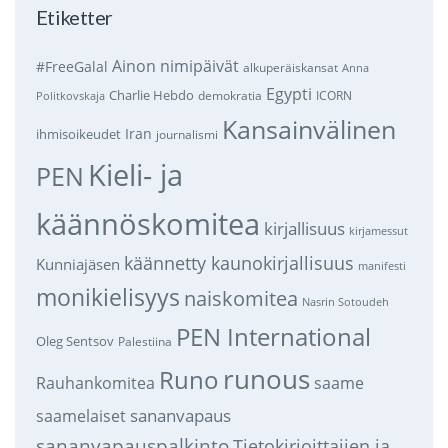
Etiketter
Ainon nimipäivät
#FreeGalal
alkuperäiskansat
Anna
Egypti
Charlie Hebdo
demokratia
ICORN
Politkovskaja
Kansainvälinen
Iran
ihmisoikeudet
journalismi
Kieli- ja
PEN
käännöskomitea
kirjallisuus
kirjamessut
käännetty kaunokirjallisuus
Kunniajäsen
manifesti
monikielisyys
naiskomitea
Nasrin Sotoudeh
PEN International
Oleg Sentsov
Palestiina
runous
Runo
saame
Rauhankomitea
sananvapaus
saamelaiset
sananvapauspalkinto
Tietokirjoittajien ja