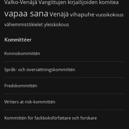
Valko-Venäjä
Vangittujen kirjailijoiden komitea
vapaa sana
Venäjä
vihapuhe
vuosikokous
vähemmistökielet
yleiskokous
Kommittéer
Kvinnokommittén
Språk- och översättningskommittén
Fredskommittén
Writers at risk-kommittén
Kommittén för fackboksförfattare och forskare