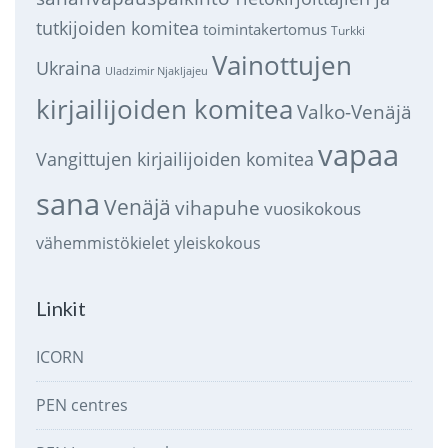
tutkijoiden komitea
toimintakertomus
Turkki
Vainottujen
Ukraina
Uladzimir Njakljajeu
kirjailijoiden komitea
Valko-Venäjä
vapaa
Vangittujen kirjailijoiden komitea
sana
Venäjä
vihapuhe
vuosikokous
vähemmistökielet
yleiskokous
Linkit
ICORN
PEN centres