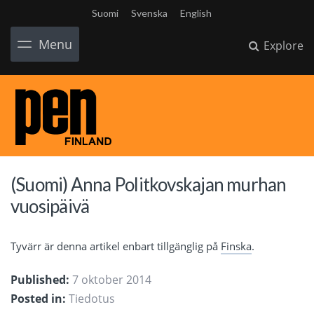
Suomi
Svenska
English
Menu
Explore
(Suomi) Anna Politkovskajan murhan
vuosipäivä
Tyvärr är denna artikel enbart tillgänglig på
Finska
.
Published:
7 oktober 2014
Posted in:
Tiedotus