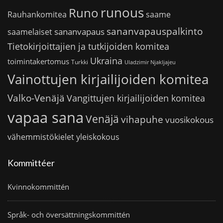
runous
Runo
saame
Rauhankomitea
sananvapauspalkinto
sananvapaus
saamelaiset
Tietokirjoittajien ja tutkijoiden komitea
Ukraina
toimintakertomus
Turkki
Uladzimir Njakljajeu
Vainottujen kirjailijoiden komitea
Valko-Venäjä
Vangittujen kirjailijoiden komitea
vapaa sana
Venäjä
vihapuhe
vuosikokous
vähemmistökielet
yleiskokous
Kommittéer
Kvinnokommittén
Språk- och översättningskommittén