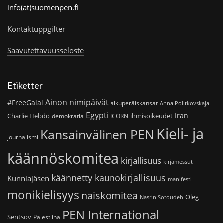
info(at)suomenpen.fi
Kontaktuppgifter
Saavutettavuusseloste
Etiketter
Ainon nimipäivät
#FreeGalal
alkuperäiskansat
Anna Politkovskaja
Egypti
Iran
Charlie Hebdo
ihmisoikeudet
demokratia
ICORN
Kieli- ja
Kansainvälinen PEN
journalismi
käännöskomitea
kirjallisuus
kirjamessut
käännetty kaunokirjallisuus
Kunniajäsen
manifesti
monikielisyys
naiskomitea
Oleg
Nasrin Sotoudeh
PEN International
Sentsov
Palestiina