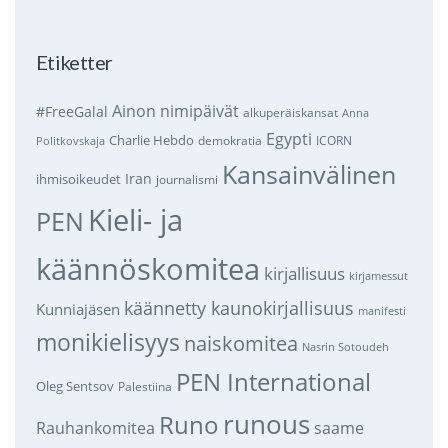
Etiketter
Ainon nimipäivät
#FreeGalal
alkuperäiskansat
Anna
Egypti
Charlie Hebdo
demokratia
ICORN
Politkovskaja
Kansainvälinen
Iran
ihmisoikeudet
journalismi
Kieli- ja
PEN
käännöskomitea
kirjallisuus
kirjamessut
käännetty kaunokirjallisuus
Kunniajäsen
manifesti
monikielisyys
naiskomitea
Nasrin Sotoudeh
PEN International
Oleg Sentsov
Palestiina
runous
Runo
saame
Rauhankomitea