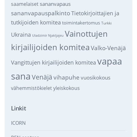
sananvapaus
saamelaiset
sananvapauspalkinto
Tietokirjoittajien ja
tutkijoiden komitea
toimintakertomus
Turkki
Vainottujen
Ukraina
Uladzimir Njakljajeu
kirjailijoiden komitea
Valko-Venäjä
vapaa
Vangittujen kirjailijoiden komitea
sana
Venäjä
vihapuhe
vuosikokous
vähemmistökielet
yleiskokous
Linkit
ICORN