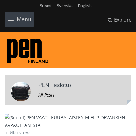
Suomi
Svenska
English
Menu
Explore
PEN Tiedotus
All Posts
Julkilausuma