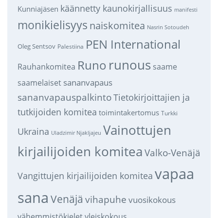
käännetty kaunokirjallisuus
Kunniajäsen
manifesti
monikielisyys
naiskomitea
Nasrin Sotoudeh
PEN International
Oleg Sentsov
Palestiina
runous
Runo
saame
Rauhankomitea
sananvapaus
saamelaiset
sananvapauspalkinto
Tietokirjoittajien ja
tutkijoiden komitea
toimintakertomus
Turkki
Vainottujen
Ukraina
Uladzimir Njakljajeu
kirjailijoiden komitea
Valko-Venäjä
vapaa
Vangittujen kirjailijoiden komitea
sana
Venäjä
vihapuhe
vuosikokous
vähemmistökielet
yleiskokous