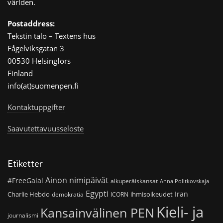
världen.
Postaddress:
Tekstin talo – Textens hus
Fågelviksgatan 3
00530 Helsingfors
Finland
info(at)suomenpen.fi
Kontaktuppgifter
Saavutettavuusseloste
Etiketter
Ainon nimipäivät
#FreeGalal
alkuperäiskansat
Anna Politkovskaja
Egypti
Iran
Charlie Hebdo
ihmisoikeudet
demokratia
ICORN
Kieli- ja
Kansainvälinen PEN
journalismi