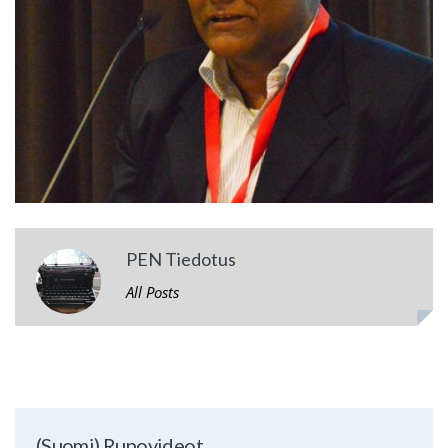
PEN Tiedotus
All Posts
(Suomi) Runovideot