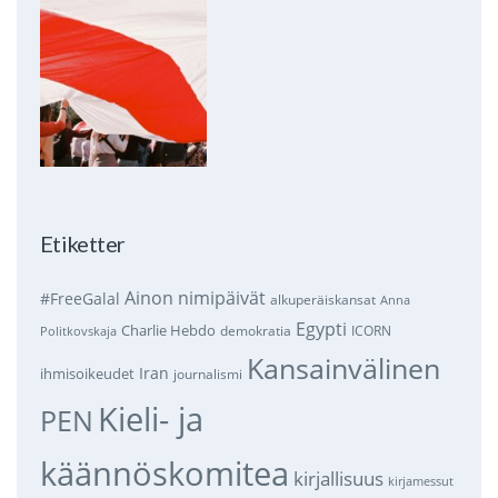
Etiketter
Ainon nimipäivät
#FreeGalal
alkuperäiskansat
Anna
Egypti
Charlie Hebdo
demokratia
ICORN
Politkovskaja
Kansainvälinen
Iran
ihmisoikeudet
journalismi
Kieli- ja
PEN
käännöskomitea
kirjallisuus
kirjamessut