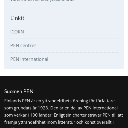
Linkit
ICORN
PEN centres
PEN International
Suomen PEN
Finlands PEN är en yttrandefrihetsförening för författare
som grundats år 1928. Den är en del av PEN International
som verkar i 100 länder. Enligt sin charter strävar PEN till att
främja yttrandefrihet inom litteratur och konst överallt i