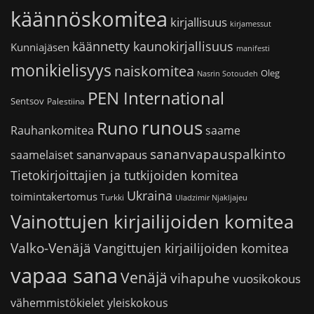
käännöskomitea
kirjallisuus
kirjamessut
käännetty kaunokirjallisuus
Kunniajäsen
manifesti
monikielisyys
naiskomitea
Oleg
Nasrin Sotoudeh
PEN International
Sentsov
Palestiina
runous
Runo
saame
Rauhankomitea
sananvapauspalkinto
sananvapaus
saamelaiset
Tietokirjoittajien ja tutkijoiden komitea
Ukraina
toimintakertomus
Turkki
Uladzimir Njakljajeu
Vainottujen kirjailijoiden komitea
Valko-Venäjä
Vangittujen kirjailijoiden komitea
vapaa sana
Venäjä
vihapuhe
vuosikokous
vähemmistökielet
yleiskokous