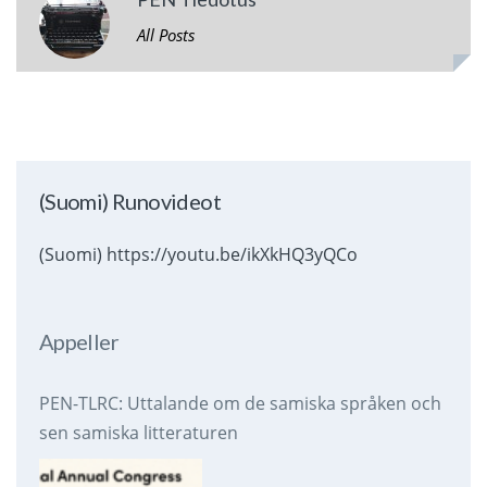
All Posts
(Suomi) Runovideot
(Suomi) https://youtu.be/ikXkHQ3yQCo
Appeller
PEN-TLRC: Uttalande om de samiska språken och
sen samiska litteraturen