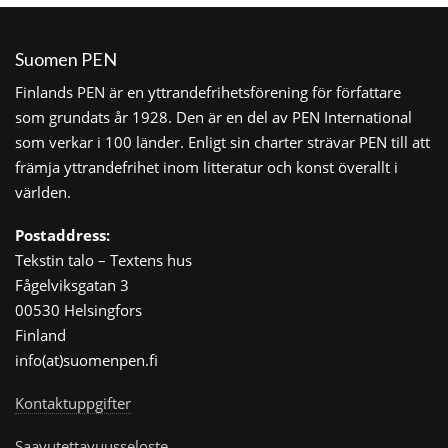
Suomen PEN
Finlands PEN är en yttrandefrihetsförening för författare
som grundats år 1928. Den är en del av PEN International
som verkar i 100 länder. Enligt sin charter strävar PEN till att
främja yttrandefrihet inom litteratur och konst överallt i
världen.
Postaddress:
Tekstin talo – Textens hus
Fågelviksgatan 3
00530 Helsingfors
Finland
info(at)suomenpen.fi
Kontaktuppgifter
Saavutettavuusseloste