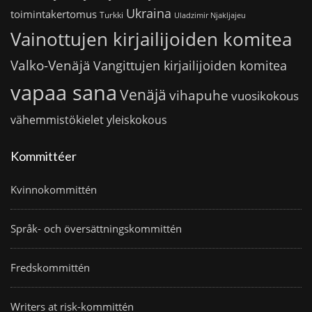
Ukraina
toimintakertomus
Turkki
Uladzimir Njakljajeu
Vainottujen kirjailijoiden komitea
Valko-Venäjä
Vangittujen kirjailijoiden komitea
vapaa sana
Venäjä
vihapuhe
vuosikokous
vähemmistökielet
yleiskokous
Kommittéer
Kvinnokommittén
Språk- och översättningskommittén
Fredskommittén
Writers at risk-kommittén