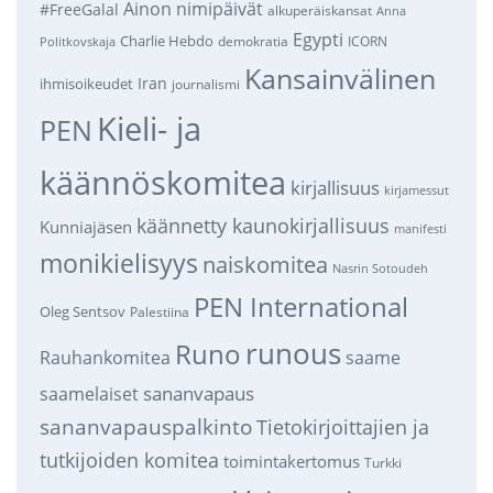
Ainon nimipäivät
#FreeGalal
alkuperäiskansat
Anna
Egypti
Charlie Hebdo
demokratia
ICORN
Politkovskaja
Kansainvälinen
Iran
ihmisoikeudet
journalismi
Kieli- ja
PEN
käännöskomitea
kirjallisuus
kirjamessut
käännetty kaunokirjallisuus
Kunniajäsen
manifesti
monikielisyys
naiskomitea
Nasrin Sotoudeh
PEN International
Oleg Sentsov
Palestiina
runous
Runo
saame
Rauhankomitea
sananvapaus
saamelaiset
sananvapauspalkinto
Tietokirjoittajien ja
tutkijoiden komitea
toimintakertomus
Turkki