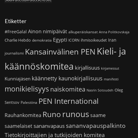
Etiketter
Ainon nimipäivät
#FreeGalal
alkuperäiskansat
Anna Politkovskaja
Egypti
Iran
Charlie Hebdo
ihmisoikeudet
demokratia
ICORN
Kieli- ja
Kansainvälinen PEN
journalismi
käännöskomitea
kirjallisuus
kirjamessut
käännetty kaunokirjallisuus
Kunniajäsen
manifesti
monikielisyys
naiskomitea
Oleg
Nasrin Sotoudeh
PEN International
Sentsov
Palestiina
runous
Runo
saame
Rauhankomitea
sananvapauspalkinto
sananvapaus
saamelaiset
Tietokirjoittajien ja tutkijoiden komitea