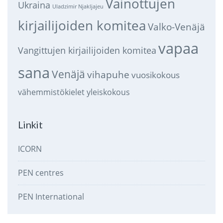
Vainottujen
Ukraina
Uladzimir Njakljajeu
kirjailijoiden komitea
Valko-Venäjä
vapaa
Vangittujen kirjailijoiden komitea
sana
Venäjä
vihapuhe
vuosikokous
vähemmistökielet
yleiskokous
Linkit
ICORN
PEN centres
PEN International