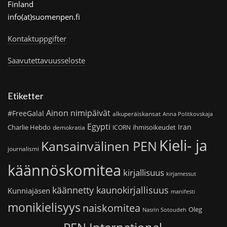
Finland
info(at)suomenpen.fi
Kontaktuppgifter
Saavutettavuusseloste
Etiketter
Ainon nimipäivät
#FreeGalal
alkuperäiskansat
Anna Politkovskaja
Egypti
Iran
Charlie Hebdo
ihmisoikeudet
demokratia
ICORN
Kieli- ja
Kansainvälinen PEN
journalismi
käännöskomitea
kirjallisuus
kirjamessut
käännetty kaunokirjallisuus
Kunniajäsen
manifesti
monikielisyys
naiskomitea
Oleg
Nasrin Sotoudeh