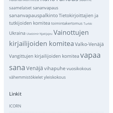
sananvapaus
saamelaiset
sananvapauspalkinto
Tietokirjoittajien ja
tutkijoiden komitea
toimintakertomus
Turkki
Vainottujen
Ukraina
Uladzimir Njakljajeu
kirjailijoiden komitea
Valko-Venäjä
vapaa
Vangittujen kirjailijoiden komitea
sana
Venäjä
vihapuhe
vuosikokous
vähemmistökielet
yleiskokous
Linkit
ICORN