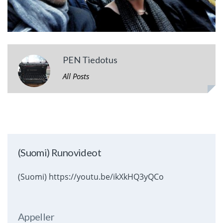
PEN Tiedotus
All Posts
(Suomi) Runovideot
(Suomi) https://youtu.be/ikXkHQ3yQCo
Appeller