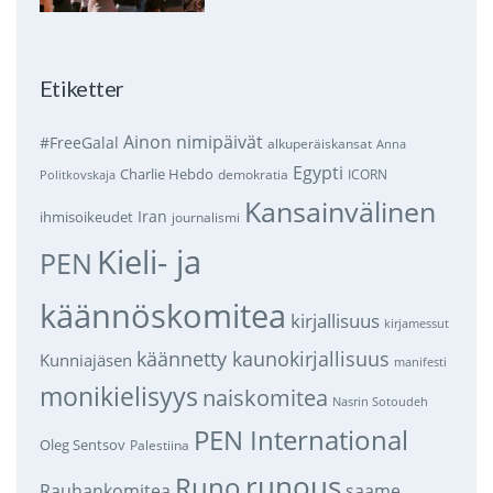
Etiketter
Ainon nimipäivät
#FreeGalal
alkuperäiskansat
Anna
Egypti
Charlie Hebdo
demokratia
ICORN
Politkovskaja
Kansainvälinen
Iran
ihmisoikeudet
journalismi
Kieli- ja
PEN
käännöskomitea
kirjallisuus
kirjamessut
käännetty kaunokirjallisuus
Kunniajäsen
manifesti
monikielisyys
naiskomitea
Nasrin Sotoudeh
PEN International
Oleg Sentsov
Palestiina
runous
Runo
saame
Rauhankomitea