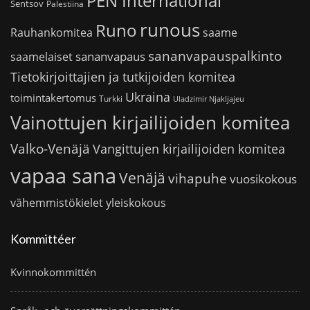
PEN International
Sentsov
Palestiina
runous
Runo
saame
Rauhankomitea
sananvapauspalkinto
sananvapaus
saamelaiset
Tietokirjoittajien ja tutkijoiden komitea
Ukraina
toimintakertomus
Turkki
Uladzimir Njakljajeu
Vainottujen kirjailijoiden komitea
Valko-Venäjä
Vangittujen kirjailijoiden komitea
vapaa sana
Venäjä
vihapuhe
vuosikokous
vähemmistökielet
yleiskokous
Kommittéer
Kvinnokommittén