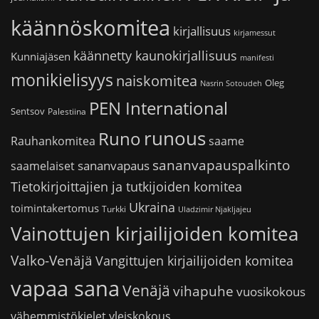
käännöskomitea
kirjallisuus
kirjamessut
käännetty kaunokirjallisuus
Kunniajäsen
manifesti
monikielisyys
naiskomitea
Oleg
Nasrin Sotoudeh
PEN International
Sentsov
Palestiina
runous
Runo
saame
Rauhankomitea
sananvapauspalkinto
sananvapaus
saamelaiset
Tietokirjoittajien ja tutkijoiden komitea
Ukraina
toimintakertomus
Turkki
Uladzimir Njakljajeu
Vainottujen kirjailijoiden komitea
Valko-Venäjä
Vangittujen kirjailijoiden komitea
vapaa sana
Venäjä
vihapuhe
vuosikokous
vähemmistökielet
yleiskokous