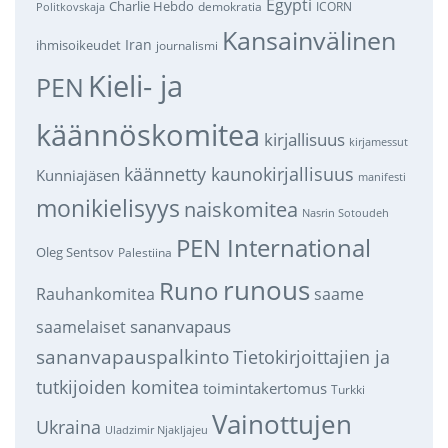
Egypti
Charlie Hebdo
demokratia
ICORN
Politkovskaja
Kansainvälinen
Iran
ihmisoikeudet
journalismi
Kieli- ja
PEN
käännöskomitea
kirjallisuus
kirjamessut
käännetty kaunokirjallisuus
Kunniajäsen
manifesti
monikielisyys
naiskomitea
Nasrin Sotoudeh
PEN International
Oleg Sentsov
Palestiina
runous
Runo
saame
Rauhankomitea
sananvapaus
saamelaiset
sananvapauspalkinto
Tietokirjoittajien ja
tutkijoiden komitea
toimintakertomus
Turkki
Vainottujen
Ukraina
Uladzimir Njakljajeu