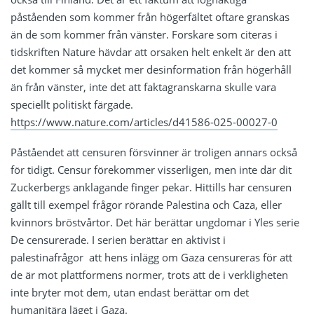
påståenden som kommer från högerfältet oftare granskas
än de som kommer från vänster. Forskare som citeras i
tidskriften Nature hävdar att orsaken helt enkelt är den att
det kommer så mycket mer desinformation från högerhåll
än från vänster, inte det att faktagranskarna skulle vara
speciellt politiskt färgade.
https://www.nature.com/articles/d41586-025-00027-0
Påståendet att censuren försvinner är troligen annars också
för tidigt. Censur förekommer visserligen, men inte där dit
Zuckerbergs anklagande finger pekar. Hittills har censuren
gällt till exempel frågor rörande Palestina och Caza, eller
kvinnors bröstvårtor. Det här berättar ungdomar i Yles serie
De censurerade. I serien berättar en aktivist i
palestinafrågor att hens inlägg om Gaza censureras för att
de är mot plattformens normer, trots att de i verkligheten
inte bryter mot dem, utan endast berättar om det
humanitära läget i Gaza.