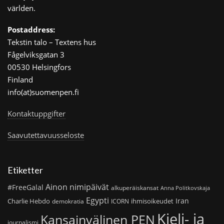
världen.
Postaddress:
Tekstin talo – Textens hus
Fågelviksgatan 3
00530 Helsingfors
Finland
info(at)suomenpen.fi
Kontaktuppgifter
Saavutettavuusseloste
Etiketter
Ainon nimipäivät
#FreeGalal
alkuperäiskansat
Anna Politkovskaja
Egypti
Iran
Charlie Hebdo
ihmisoikeudet
demokratia
ICORN
Kieli- ja
Kansainvälinen PEN
journalismi