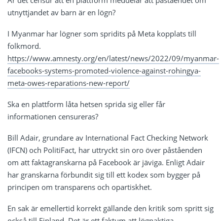
Är det censur att en plattform meddelar att påståendet om
utnyttjandet av barn är en lögn?
I Myanmar har lögner som spridits på Meta kopplats till
folkmord.
https://www.amnesty.org/en/latest/news/2022/09/myanmar-
facebooks-systems-promoted-violence-against-rohingya-
meta-owes-reparations-new-report/
Ska en plattform låta hetsen sprida sig eller får
informationen censureras?
Bill Adair, grundare av International Fact Checking Network
(IFCN) och PolitiFact, har uttryckt sin oro över påståenden
om att faktagranskarna på Facebook är jäviga. Enligt Adair
har granskarna förbundit sig till ett kodex som bygger på
principen om transparens och opartiskhet.
En sak är emellertid korrekt gällande den kritik som spritt sig
också till Finland. Det är ett faktum att lögnaktiga