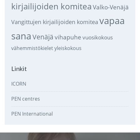
kirjailijoiden komitea
Valko-Venäjä
vapaa
Vangittujen kirjailijoiden komitea
sana
Venäjä
vihapuhe
vuosikokous
vähemmistökielet
yleiskokous
Linkit
ICORN
PEN centres
PEN International