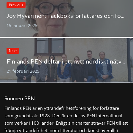
Previous
Joy Hyvärinen: Fackboksförfattares och forskares yttrandefrihet hotad
15 januari 2025
Next
Finlands PEN deltar i ett nytt nordiskt nätverk för flerspråkighet
21 februari 2025
Suomen PEN
Finlands PEN är en yttrandefrihetsförening för författare
som grundats år 1928. Den är en del av PEN International
som verkar i 100 länder. Enligt sin charter strävar PEN till att
främja yttrandefrihet inom litteratur och konst överallt i