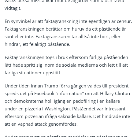
väcks också misstankar mot de åtgärder som X och Meta
vidtagit.
En synvinkel är att faktagranskning inte egentligen är censur.
Faktagranskningen berättar om huruvida ett påstående är
sant eller inte. Faktagranskaren tar alltså inte bort, eller
hindrar, ett felaktigt påstående.
Faktagranskningen togs i bruk eftersom farliga påståenden
lätt hade spritt sig inom de sociala medierna och lett till att
farliga situationer uppstått.
Under tiden innan Trump förra gången valdes till president,
spreds det på Facebook “information” om att Hillary Clinton
och demokraterna höll igång en pedofilring i en källare
under en pizzeria i Washington. Påståendet var intressant
eftersom pizzerian ifråga saknade källare. Det hindrade inte
att en väpnad attack genomfördes.