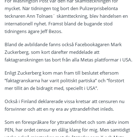
För Washington Post var den här skämtteckningen för
mycket. När tidningen tog bort den Pulizerprisbelönta
tecknaren Ann Tolnaes´ skämtteckning, blev händelsen en
internationell nyhet. Främst bland de bugande stod
tidningens ägare Jeff Bezos.
Bland de avbildande fanns också Facebookägaren Mark
Zuckerberg, som kort därefter meddelade att
faktagranskningen tas bort från alla Metas plattformar i USA.
Enligt Zuckerberg kom man fram till beslutet eftersom
”faktagranskarna har varit politiskt partiska” och ”förstört
mer tillit än de bidragit med, speciellt i USA”.
Också i Finland deklarerade vissa kretsar att censuren nu
försvinner och att en ny era av yttrandefrihet inleds.
Som en förespråkare för yttrandefrihet och som aktiv inom
PEN, har ordet censur en dålig klang för mig. Men samtidigt