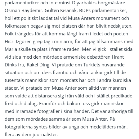
parlamentariker och inte minst Diyarbakirs borgmästare
Osman Baydemir. Gulten Kisanak, BDPs parlamentariker,
höll ett politiskt laddat tal vid Musa Anters monument och
folkmassan begav sig mot platsen där han blivit nedskjuten.
Folk trängdes för att komma långt fram i ledet och poeten
Hicri Izgören grep tag i min arm, för att jag tillsammans med
Maria skulle ta plats i främre raden. Men vi gick i stället sida
vid sida med den mördade armeniske debattören Hrant
Dinks fru, Rakel Ding. Vi pratade om Turkiets nuvarande
situation och om dess framtid och våra tankar gick till de
tusentals människor som mördats här och i andra kurdiska
städer. Vi pratade om Musa Anter som alltid var mannen
som valde att distansera sig från våld och i stället predikade
fred och dialog. Framför och bakom oss gick människor
med inramade fotografier i sina händer. Det var anhöriga till
dem som mördades samma år som Musa Anter. På
fotografierna syntes bilder av unga och medelålders män,
flera av dem journalister.