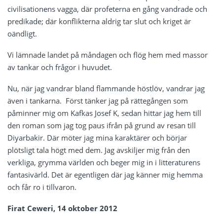
civilisationens vagga, där profeterna en gång vandrade och
predikade; där konflikterna aldrig tar slut och kriget är
oändligt.
Vi lämnade landet på måndagen och flög hem med massor
av tankar och frågor i huvudet.
Nu, när jag vandrar bland flammande höstlöv, vandrar jag
även i tankarna. Först tänker jag på rättegången som
påminner mig om Kafkas Josef K, sedan hittar jag hem till
den roman som jag tog paus ifrån på grund av resan till
Diyarbakir. Där möter jag mina karaktärer och börjar
plötsligt tala högt med dem. Jag avskiljer mig från den
verkliga, grymma världen och beger mig in i litteraturens
fantasivärld. Det är egentligen där jag känner mig hemma
och får ro i tillvaron.
Firat Ceweri, 14 oktober 2012