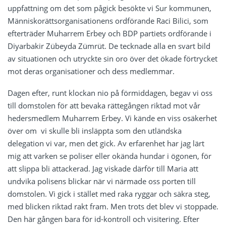
uppfattning om det som pågick besökte vi Sur kommunen,
Människorättsorganisationens ordförande Raci Bilici, som
efterträder Muharrem Erbey och BDP partiets ordförande i
Diyarbakir Zübeyda Zümrüt. De tecknade alla en svart bild
av situationen och utryckte sin oro över det ökade förtrycket
mot deras organisationer och dess medlemmar.
Dagen efter, runt klockan nio på förmiddagen, begav vi oss
till domstolen för att bevaka rättegången riktad mot vår
hedersmedlem Muharrem Erbey. Vi kände en viss osäkerhet
över om vi skulle bli insläppta som den utländska
delegation vi var, men det gick. Av erfarenhet har jag lärt
mig att varken se poliser eller okända hundar i ögonen, för
att slippa bli attackerad. Jag viskade därför till Maria att
undvika polisens blickar när vi närmade oss porten till
domstolen. Vi gick i stället med raka ryggar och säkra steg,
med blicken riktad rakt fram. Men trots det blev vi stoppade.
Den här gången bara för id-kontroll och visitering. Efter