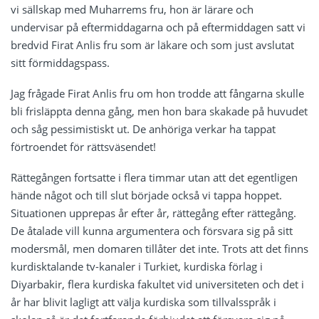
vi sällskap med Muharrems fru, hon är lärare och
undervisar på eftermiddagarna och på eftermiddagen satt vi
bredvid Firat Anlis fru som är läkare och som just avslutat
sitt förmiddagspass.
Jag frågade Firat Anlis fru om hon trodde att fångarna skulle
bli frisläppta denna gång, men hon bara skakade på huvudet
och såg pessimistiskt ut. De anhöriga verkar ha tappat
förtroendet för rättsväsendet!
Rättegången fortsatte i flera timmar utan att det egentligen
hände något och till slut började också vi tappa hoppet.
Situationen upprepas år efter år, rättegång efter rättegång.
De åtalade vill kunna argumentera och försvara sig på sitt
modersmål, men domaren tillåter det inte. Trots att det finns
kurdisktalande tv-kanaler i Turkiet, kurdiska förlag i
Diyarbakir, flera kurdiska fakultet vid universiteten och det i
år har blivit lagligt att välja kurdiska som tillvalsspråk i