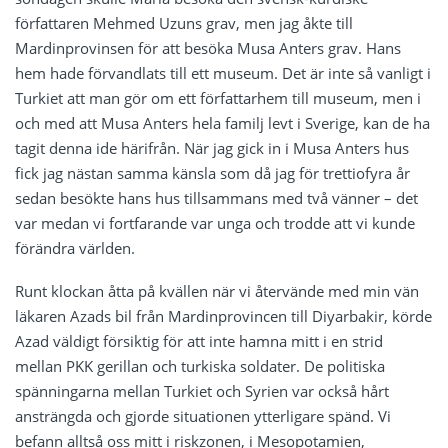
författaren Mehmed Uzuns grav, men jag åkte till
Mardinprovinsen för att besöka Musa Anters grav. Hans
hem hade förvandlats till ett museum. Det är inte så vanligt i
Turkiet att man gör om ett författarhem till museum, men i
och med att Musa Anters hela familj levt i Sverige, kan de ha
tagit denna ide härifrån. När jag gick in i Musa Anters hus
fick jag nästan samma känsla som då jag för trettiofyra år
sedan besökte hans hus tillsammans med två vänner – det
var medan vi fortfarande var unga och trodde att vi kunde
förändra världen.
Runt klockan åtta på kvällen när vi återvände med min vän
läkaren Azads bil från Mardinprovincen till Diyarbakir, körde
Azad väldigt försiktig för att inte hamna mitt i en strid
mellan PKK gerillan och turkiska soldater. De politiska
spänningarna mellan Turkiet och Syrien var också hårt
ansträngda och gjorde situationen ytterligare spänd. Vi
befann alltså oss mitt i riskzonen, i Mesopotamien,