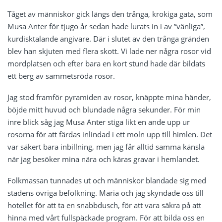
Tåget av människor gick längs den trånga, krokiga gata, som
Musa Anter för tjugo år sedan hade lurats in i av ”vänliga”,
kurdisktalande angivare. Där i slutet av den trånga gränden
blev han skjuten med flera skott. Vi lade ner några rosor vid
mordplatsen och efter bara en kort stund hade där bildats
ett berg av sammetsröda rosor.
Jag stod framför pyramiden av rosor, knäppte mina händer,
böjde mitt huvud och blundade några sekunder. För min
inre blick såg jag Musa Anter stiga likt en ande upp ur
rosorna för att färdas inlindad i ett moln upp till himlen. Det
var säkert bara inbillning, men jag får alltid samma känsla
när jag besöker mina nära och käras gravar i hemlandet.
Folkmassan tunnades ut och människor blandade sig med
stadens övriga befolkning. Maria och jag skyndade oss till
hotellet för att ta en snabbdusch, för att vara säkra på att
hinna med vårt fullspäckade program. För att bilda oss en