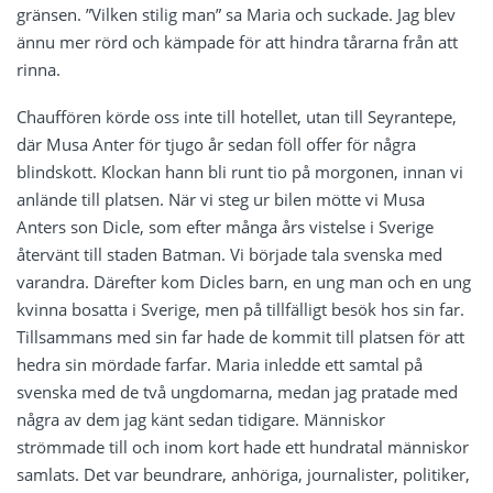
gränsen. ”Vilken stilig man” sa Maria och suckade. Jag blev
ännu mer rörd och kämpade för att hindra tårarna från att
rinna.
Chauffören körde oss inte till hotellet, utan till Seyrantepe,
där Musa Anter för tjugo år sedan föll offer för några
blindskott. Klockan hann bli runt tio på morgonen, innan vi
anlände till platsen. När vi steg ur bilen mötte vi Musa
Anters son Dicle, som efter många års vistelse i Sverige
återvänt till staden Batman. Vi började tala svenska med
varandra. Därefter kom Dicles barn, en ung man och en ung
kvinna bosatta i Sverige, men på tillfälligt besök hos sin far.
Tillsammans med sin far hade de kommit till platsen för att
hedra sin mördade farfar. Maria inledde ett samtal på
svenska med de två ungdomarna, medan jag pratade med
några av dem jag känt sedan tidigare. Människor
strömmade till och inom kort hade ett hundratal människor
samlats. Det var beundrare, anhöriga, journalister, politiker,