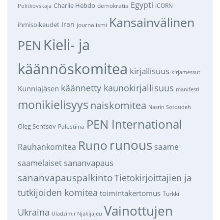
Egypti
Charlie Hebdo
demokratia
ICORN
Politkovskaja
Kansainvälinen
Iran
ihmisoikeudet
journalismi
Kieli- ja
PEN
käännöskomitea
kirjallisuus
kirjamessut
käännetty kaunokirjallisuus
Kunniajäsen
manifesti
monikielisyys
naiskomitea
Nasrin Sotoudeh
PEN International
Oleg Sentsov
Palestiina
runous
Runo
saame
Rauhankomitea
sananvapaus
saamelaiset
sananvapauspalkinto
Tietokirjoittajien ja
tutkijoiden komitea
toimintakertomus
Turkki
Vainottujen
Ukraina
Uladzimir Njakljajeu