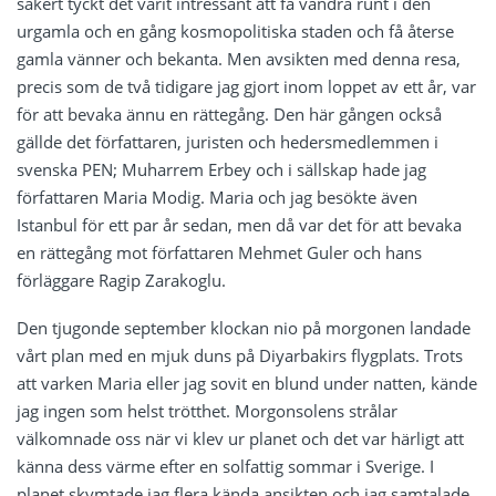
säkert tyckt det varit intressant att få vandra runt i den
urgamla och en gång kosmopolitiska staden och få återse
gamla vänner och bekanta. Men avsikten med denna resa,
precis som de två tidigare jag gjort inom loppet av ett år, var
för att bevaka ännu en rättegång. Den här gången också
gällde det författaren, juristen och hedersmedlemmen i
svenska PEN; Muharrem Erbey och i sällskap hade jag
författaren Maria Modig. Maria och jag besökte även
Istanbul för ett par år sedan, men då var det för att bevaka
en rättegång mot författaren Mehmet Guler och hans
förläggare Ragip Zarakoglu.
Den tjugonde september klockan nio på morgonen landade
vårt plan med en mjuk duns på Diyarbakirs flygplats. Trots
att varken Maria eller jag sovit en blund under natten, kände
jag ingen som helst trötthet. Morgonsolens strålar
välkomnade oss när vi klev ur planet och det var härligt att
känna dess värme efter en solfattig sommar i Sverige. I
planet skymtade jag flera kända ansikten och jag samtalade