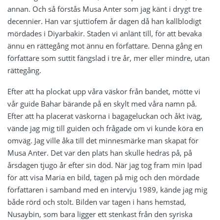
annan. Och så förstås Musa Anter som jag känt i drygt tre
decennier. Han var sjuttiofem år dagen då han kallblodigt
mördades i Diyarbakir. Staden vi anlänt till, för att bevaka
ännu en rättegång mot ännu en författare. Denna gång en
författare som suttit fängslad i tre år, mer eller mindre, utan
rättegång.
Efter att ha plockat upp våra väskor från bandet, mötte vi
vår guide Bahar bärande på en skylt med våra namn på.
Efter att ha placerat väskorna i bagageluckan och åkt iväg,
vände jag mig till guiden och frågade om vi kunde köra en
omväg. Jag ville åka till det minnesmärke man skapat för
Musa Anter. Det var den plats han skulle hedras på, på
årsdagen tjugo år efter sin död. När jag tog fram min Ipad
för att visa Maria en bild, tagen på mig och den mördade
författaren i samband med en intervju 1989, kände jag mig
både rörd och stolt. Bilden var tagen i hans hemstad,
Nusaybin, som bara ligger ett stenkast från den syriska