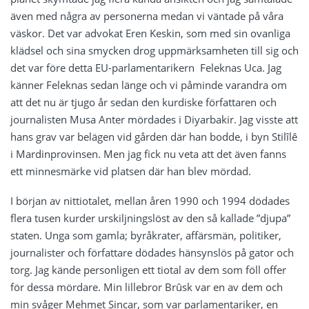
även med några av personerna medan vi väntade på våra
väskor. Det var advokat Eren Keskin, som med sin ovanliga
klädsel och sina smycken drog uppmärksamheten till sig och
det var före detta EU-parlamentarikern Feleknas Uca. Jag
känner Feleknas sedan länge och vi påminde varandra om
att det nu är tjugo år sedan den kurdiske författaren och
journalisten Musa Anter mördades i Diyarbakir. Jag visste att
hans grav var belägen vid gården där han bodde, i byn Stilîlê
i Mardinprovinsen. Men jag fick nu veta att det även fanns
ett minnesmärke vid platsen där han blev mördad.
I början av nittiotalet, mellan åren 1990 och 1994 dödades
flera tusen kurder urskiljningslöst av den så kallade ”djupa”
staten. Unga som gamla; byråkrater, affärsmän, politiker,
journalister och författare dödades hänsynslös på gator och
torg. Jag kände personligen ett tiotal av dem som föll offer
för dessa mördare. Min lillebror Brûsk var en av dem och
min svåger Mehmet Sincar, som var parlamentariker, en