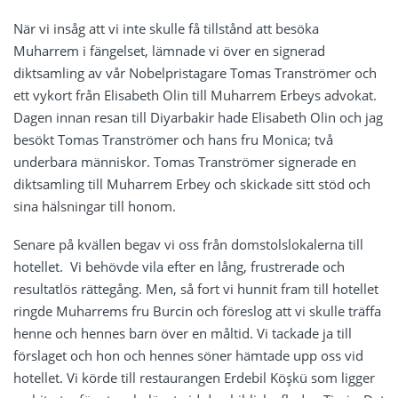
När vi insåg att vi inte skulle få tillstånd att besöka
Muharrem i fängelset, lämnade vi över en signerad
diktsamling av vår Nobelpristagare Tomas Tranströmer och
ett vykort från Elisabeth Olin till Muharrem Erbeys advokat.
Dagen innan resan till Diyarbakir hade Elisabeth Olin och jag
besökt Tomas Tranströmer och hans fru Monica; två
underbara människor. Tomas Tranströmer signerade en
diktsamling till Muharrem Erbey och skickade sitt stöd och
sina hälsningar till honom.
Senare på kvällen begav vi oss från domstolslokalerna till
hotellet. Vi behövde vila efter en lång, frustrerade och
resultatlös rättegång. Men, så fort vi hunnit fram till hotellet
ringde Muharrems fru Burcin och föreslog att vi skulle träffa
henne och hennes barn över en måltid. Vi tackade ja till
förslaget och hon och hennes söner hämtade upp oss vid
hotellet. Vi körde till restaurangen Erdebil Köşkü som ligger