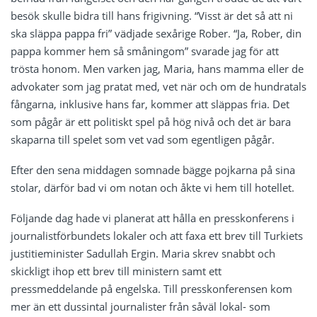
besök skulle bidra till hans frigivning. “Visst är det så att ni
ska släppa pappa fri” vädjade sexårige Rober. “Ja, Rober, din
pappa kommer hem så småningom” svarade jag för att
trösta honom. Men varken jag, Maria, hans mamma eller de
advokater som jag pratat med, vet när och om de hundratals
fångarna, inklusive hans far, kommer att släppas fria. Det
som pågår är ett politiskt spel på hög nivå och det är bara
skaparna till spelet som vet vad som egentligen pågår.
Efter den sena middagen somnade bägge pojkarna på sina
stolar, därför bad vi om notan och åkte vi hem till hotellet.
Följande dag hade vi planerat att hålla en presskonferens i
journalistförbundets lokaler och att faxa ett brev till Turkiets
justitieminister Sadullah Ergin. Maria skrev snabbt och
skickligt ihop ett brev till ministern samt ett
pressmeddelande på engelska. Till presskonferensen kom
mer än ett dussintal journalister från såväl lokal- som