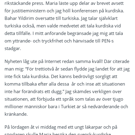
rikstäckande press. Maria läste upp delar av brevet avsett
för justitieministern och jag höll konferensen på kurdiska.
Bahar Yildirim översatte till turkiska. Jag talar självklart
turkiska också, men valde medvetet att tala kurdiska vid
detta tillfälle. I mitt anförande begränsade jag mig att tala
om yttrande- och tryckfrihet och hänvisade till PEN-s
stadgar.
Nyheten låg ute på Internet redan samma kväll! Där citerade
man mig: “För trettiotvå år sedan flydde jag landet för att jag
inte fick tala kurdiska. Det känns bedrövligt sorgligt att
komma tillbaka efter alla dessa år och inse att situationen
inte har förändrats ett dugg.” Jag skämdes verkligen över
situationen, att förbjuda ett språk som talas av över tjugo
millioner människor bara i Turkiet är så nedvärderande och
kränkande.
På lördagen åt vi middag med ett ungt läkarpar och på
söndagen skulle Maria besöka den svensk-kurdiske