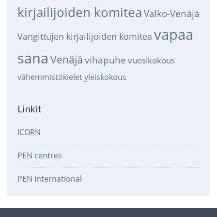
kirjailijoiden komitea
Valko-Venäjä
vapaa
Vangittujen kirjailijoiden komitea
sana
Venäjä
vihapuhe
vuosikokous
vähemmistökielet
yleiskokous
Linkit
ICORN
PEN centres
PEN International