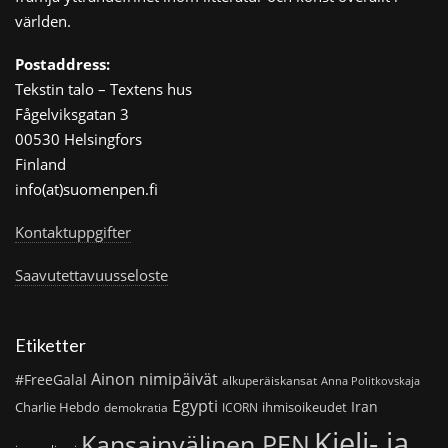
världen.
Postaddress:
Tekstin talo – Textens hus
Fågelviksgatan 3
00530 Helsingfors
Finland
info(at)suomenpen.fi
Kontaktuppgifter
Saavutettavuusseloste
Etiketter
Ainon nimipäivät
#FreeGalal
alkuperäiskansat
Anna Politkovskaja
Egypti
Iran
Charlie Hebdo
ihmisoikeudet
demokratia
ICORN
Kieli- ja
Kansainvälinen PEN