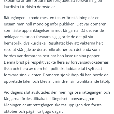
skolan så är det fortfarande förbjudet att försvara sig på
kurdiska i turkiska domstolar.
Rättegången liknade mest en teaterföreställning där en
ensam man höll monolog inför publiken. Det var domaren
som läste upp anklagelserna mot fångarna. Då det var de
anklagades tur att försvara sig, gjorde de det på sitt
hemspråk, dvs kurdiska. Resultatet blev att vakterna helt
resolut stängde av deras mikrofoner och det enda som
hördes var domarens röst när han läste ur sina papper.
Denna brist på respekt väckte flera av försvarsadvokaternas
ilska och flera av dem höll politiskt laddade tal i syfte att
försvara sina klienter. Domaren sjönk ihop då han hörde de
uppretade talen och blev allt mindre i sin tronliknande fåtölj.
Vid dagens slut avslutades den meningslösa rättegången och
fångarna fördes tillbaka till fängelset i pansarvagnar.
Meningen är att rättegången ska tas upp igen den första
oktober och pågå i ca tjugo dagar.