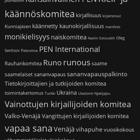
journalismi
käännöskomitea
kirjallisuus
kirjamessut
käännetty kaunokirjallisuus
Kunniajäsen
manifesti
monikielisyys
naiskomitea
Oleg
Nasrin Sotoudeh
PEN International
Sentsov
Palestiina
runous
Runo
saame
Rauhankomitea
sananvapauspalkinto
sananvapaus
saamelaiset
Tietokirjoittajien ja tutkijoiden komitea
Ukraina
toimintakertomus
Turkki
Uladzimir Njakljajeu
Vainottujen kirjailijoiden komitea
Valko-Venäjä
Vangittujen kirjailijoiden komitea
vapaa sana
Venäjä
vihapuhe
vuosikokous