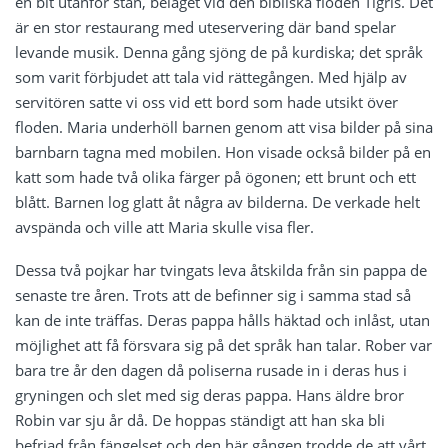
en bit utanför stan, beläget vid den bibliska floden Tigris. Det
är en stor restaurang med uteservering där band spelar
levande musik. Denna gång sjöng de på kurdiska; det språk
som varit förbjudet att tala vid rättegången. Med hjälp av
servitören satte vi oss vid ett bord som hade utsikt över
floden. Maria underhöll barnen genom att visa bilder på sina
barnbarn tagna med mobilen. Hon visade också bilder på en
katt som hade två olika färger på ögonen; ett brunt och ett
blått. Barnen log glatt åt några av bilderna. De verkade helt
avspända och ville att Maria skulle visa fler.
Dessa två pojkar har tvingats leva åtskilda från sin pappa de
senaste tre åren. Trots att de befinner sig i samma stad så
kan de inte träffas. Deras pappa hålls häktad och inlåst, utan
möjlighet att få försvara sig på det språk han talar. Rober var
bara tre år den dagen då poliserna rusade in i deras hus i
gryningen och slet med sig deras pappa. Hans äldre bror
Robin var sju år då. De hoppas ständigt att han ska bli
befriad från fängelset och den här gången trodde de att vårt