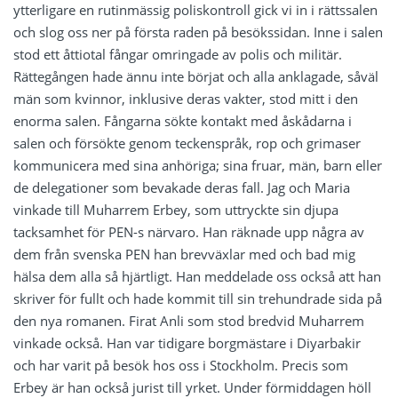
ytterligare en rutinmässig poliskontroll gick vi in i rättssalen
och slog oss ner på första raden på besökssidan. Inne i salen
stod ett åttiotal fångar omringade av polis och militär.
Rättegången hade ännu inte börjat och alla anklagade, såväl
män som kvinnor, inklusive deras vakter, stod mitt i den
enorma salen. Fångarna sökte kontakt med åskådarna i
salen och försökte genom teckenspråk, rop och grimaser
kommunicera med sina anhöriga; sina fruar, män, barn eller
de delegationer som bevakade deras fall. Jag och Maria
vinkade till Muharrem Erbey, som uttryckte sin djupa
tacksamhet för PEN-s närvaro. Han räknade upp några av
dem från svenska PEN han brevväxlar med och bad mig
hälsa dem alla så hjärtligt. Han meddelade oss också att han
skriver för fullt och hade kommit till sin trehundrade sida på
den nya romanen. Firat Anli som stod bredvid Muharrem
vinkade också. Han var tidigare borgmästare i Diyarbakir
och har varit på besök hos oss i Stockholm. Precis som
Erbey är han också jurist till yrket. Under förmiddagen höll