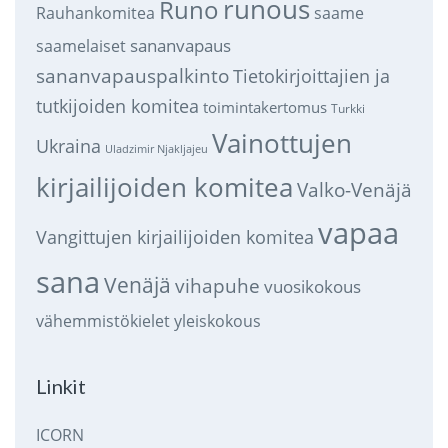
runous
Runo
saame
Rauhankomitea
sananvapaus
saamelaiset
sananvapauspalkinto
Tietokirjoittajien ja
tutkijoiden komitea
toimintakertomus
Turkki
Vainottujen
Ukraina
Uladzimir Njakljajeu
kirjailijoiden komitea
Valko-Venäjä
vapaa
Vangittujen kirjailijoiden komitea
sana
Venäjä
vihapuhe
vuosikokous
vähemmistökielet
yleiskokous
Linkit
ICORN