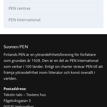
PEN centres
PEN International
Suomen PEN
Finlands PEN är en yttrandefrihetsförening för författare
som grundats år 1928. Den är en del av PEN International
som verkar i 100 länder. Enligt sin charter strävar PEN till att
främja yttrandefrihet inom litteratur och konst överallt i
världen.
Postaddress:
Tekstin talo – Textens hus
Fågelviksgatan 3
00530 Helsingfors