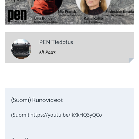
PEN Tiedotus
All Posts
(Suomi) Runovideot
(Suomi) https://youtu.be/ikXkHQ3yQCo