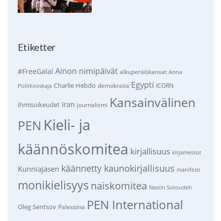
Etiketter
Ainon nimipäivät
#FreeGalal
alkuperäiskansat
Anna
Egypti
Charlie Hebdo
demokratia
ICORN
Politkovskaja
Kansainvälinen
Iran
ihmisoikeudet
journalismi
Kieli- ja
PEN
käännöskomitea
kirjallisuus
kirjamessut
käännetty kaunokirjallisuus
Kunniajäsen
manifesti
monikielisyys
naiskomitea
Nasrin Sotoudeh
PEN International
Oleg Sentsov
Palestiina