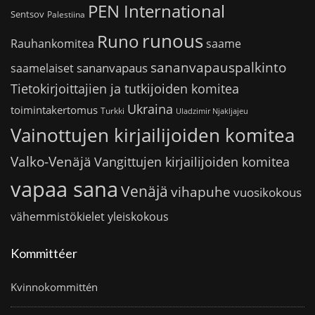
PEN International
Sentsov
Palestiina
runous
Runo
saame
Rauhankomitea
sananvapauspalkinto
sananvapaus
saamelaiset
Tietokirjoittajien ja tutkijoiden komitea
Ukraina
toimintakertomus
Turkki
Uladzimir Njakljajeu
Vainottujen kirjailijoiden komitea
Valko-Venäjä
Vangittujen kirjailijoiden komitea
vapaa sana
Venäjä
vihapuhe
vuosikokous
vähemmistökielet
yleiskokous
Kommittéer
Kvinnokommittén