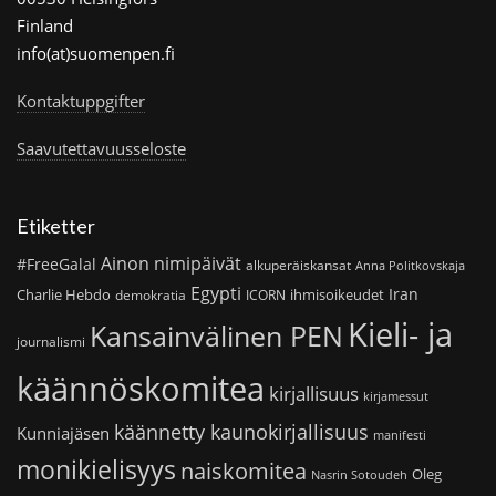
Finland
info(at)suomenpen.fi
Kontaktuppgifter
Saavutettavuusseloste
Etiketter
Ainon nimipäivät
#FreeGalal
alkuperäiskansat
Anna Politkovskaja
Egypti
Iran
Charlie Hebdo
ihmisoikeudet
demokratia
ICORN
Kieli- ja
Kansainvälinen PEN
journalismi
käännöskomitea
kirjallisuus
kirjamessut
käännetty kaunokirjallisuus
Kunniajäsen
manifesti
monikielisyys
naiskomitea
Oleg
Nasrin Sotoudeh