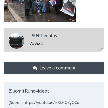
PEN Tiedotus
All Posts
Leave a comment
(Suomi) Runovideot
(Suomi) https://youtu.be/ikXkHQ3yQCo