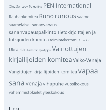
PEN International
Oleg Sentsov
Palestiina
runous
Runo
saame
Rauhankomitea
sananvapaus
saamelaiset
sananvapauspalkinto
Tietokirjoittajien ja
tutkijoiden komitea
toimintakertomus
Turkki
Vainottujen
Ukraina
Uladzimir Njakljajeu
kirjailijoiden komitea
Valko-Venäjä
vapaa
Vangittujen kirjailijoiden komitea
sana
Venäjä
vihapuhe
vuosikokous
vähemmistökielet
yleiskokous
Linkit