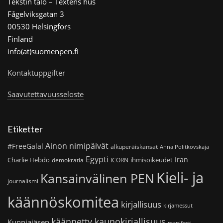
Tekstin talo – Textens hus
Fågelviksgatan 3
00530 Helsingfors
Finland
info(at)suomenpen.fi
Kontaktuppgifter
Saavutettavuusseloste
Etiketter
Ainon nimipäivät
#FreeGalal
alkuperäiskansat
Anna Politkovskaja
Egypti
Iran
Charlie Hebdo
ihmisoikeudet
demokratia
ICORN
Kieli- ja
Kansainvälinen PEN
journalismi
käännöskomitea
kirjallisuus
kirjamessut
käännetty kaunokirjallisuus
Kunniajäsen