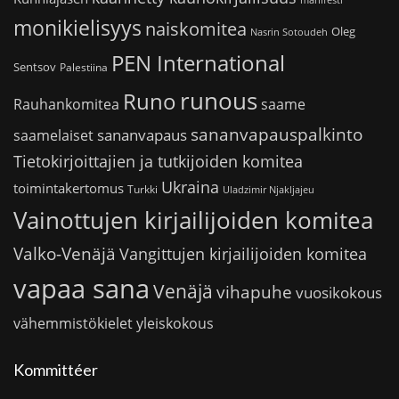
manifesti
monikielisyys
naiskomitea
Oleg
Nasrin Sotoudeh
PEN International
Sentsov
Palestiina
runous
Runo
saame
Rauhankomitea
sananvapauspalkinto
sananvapaus
saamelaiset
Tietokirjoittajien ja tutkijoiden komitea
Ukraina
toimintakertomus
Turkki
Uladzimir Njakljajeu
Vainottujen kirjailijoiden komitea
Valko-Venäjä
Vangittujen kirjailijoiden komitea
vapaa sana
Venäjä
vihapuhe
vuosikokous
vähemmistökielet
yleiskokous
Kommittéer