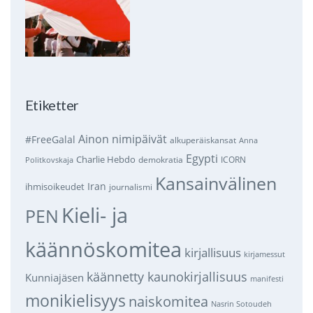
Etiketter
Ainon nimipäivät
#FreeGalal
alkuperäiskansat
Anna
Egypti
Charlie Hebdo
demokratia
ICORN
Politkovskaja
Kansainvälinen
Iran
ihmisoikeudet
journalismi
Kieli- ja
PEN
käännöskomitea
kirjallisuus
kirjamessut
käännetty kaunokirjallisuus
Kunniajäsen
manifesti
monikielisyys
naiskomitea
Nasrin Sotoudeh