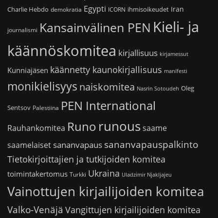
Egypti
Iran
Charlie Hebdo
ihmisoikeudet
demokratia
ICORN
Kieli- ja
Kansainvälinen PEN
journalismi
käännöskomitea
kirjallisuus
kirjamessut
käännetty kaunokirjallisuus
Kunniajäsen
manifesti
monikielisyys
naiskomitea
Oleg
Nasrin Sotoudeh
PEN International
Sentsov
Palestiina
runous
Runo
saame
Rauhankomitea
sananvapauspalkinto
sananvapaus
saamelaiset
Tietokirjoittajien ja tutkijoiden komitea
Ukraina
toimintakertomus
Turkki
Uladzimir Njakljajeu
Vainottujen kirjailijoiden komitea
Valko-Venäjä
Vangittujen kirjailijoiden komitea