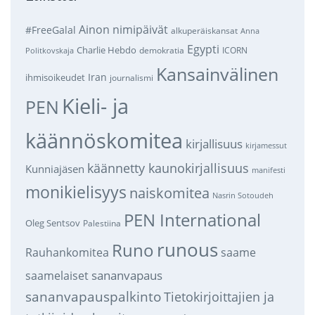
Ainon nimipäivät
#FreeGalal
alkuperäiskansat
Anna
Egypti
Charlie Hebdo
demokratia
ICORN
Politkovskaja
Kansainvälinen
Iran
ihmisoikeudet
journalismi
Kieli- ja
PEN
käännöskomitea
kirjallisuus
kirjamessut
käännetty kaunokirjallisuus
Kunniajäsen
manifesti
monikielisyys
naiskomitea
Nasrin Sotoudeh
PEN International
Oleg Sentsov
Palestiina
runous
Runo
saame
Rauhankomitea
sananvapaus
saamelaiset
sananvapauspalkinto
Tietokirjoittajien ja