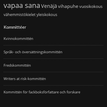
vapaa sana
Venäjä
vihapuhe
vuosikokous
vähemmistökielet
yleiskokous
Kommittéer
Kvinnokommittén
Språk- och översättningskommittén
Fredskommittén
Writers at risk-kommittén
Kommittén för fackboksförfattare och forskare