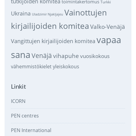
tutkijoiden komitea
toimintakertomus
Turkki
Vainottujen
Ukraina
Uladzimir Njakljajeu
kirjailijoiden komitea
Valko-Venäjä
vapaa
Vangittujen kirjailijoiden komitea
sana
Venäjä
vihapuhe
vuosikokous
vähemmistökielet
yleiskokous
Linkit
ICORN
PEN centres
PEN International