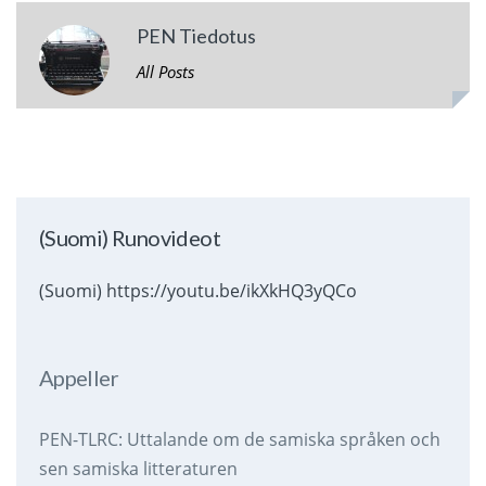
PEN Tiedotus
All Posts
(Suomi) Runovideot
(Suomi) https://youtu.be/ikXkHQ3yQCo
Appeller
PEN-TLRC: Uttalande om de samiska språken och
sen samiska litteraturen