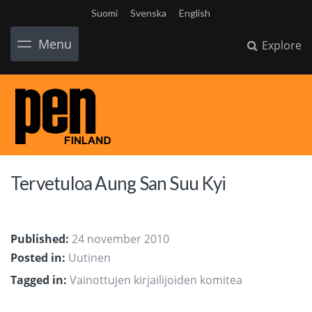
Suomi
Svenska
English
Menu
Explore
Tervetuloa Aung San Suu Kyi
Published:
24 november 2010
Posted in:
Uutinen
Tagged in:
Vainottujen kirjailijoiden komitea