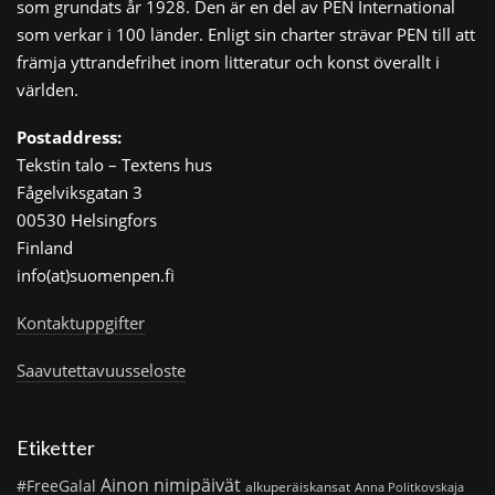
som grundats år 1928. Den är en del av PEN International
som verkar i 100 länder. Enligt sin charter strävar PEN till att
främja yttrandefrihet inom litteratur och konst överallt i
världen.
Postaddress:
Tekstin talo – Textens hus
Fågelviksgatan 3
00530 Helsingfors
Finland
info(at)suomenpen.fi
Kontaktuppgifter
Saavutettavuusseloste
Etiketter
Ainon nimipäivät
#FreeGalal
alkuperäiskansat
Anna Politkovskaja