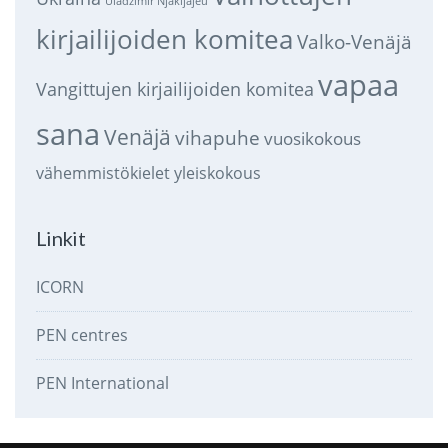
Uladzimir Njakljajeu
kirjailijoiden komitea
Valko-Venäjä
vapaa
Vangittujen kirjailijoiden komitea
sana
Venäjä
vihapuhe
vuosikokous
vähemmistökielet
yleiskokous
Linkit
ICORN
PEN centres
PEN International