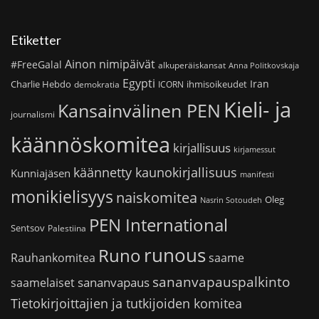
Etiketter
Ainon nimipäivät
#FreeGalal
alkuperäiskansat
Anna Politkovskaja
Egypti
Iran
Charlie Hebdo
ihmisoikeudet
demokratia
ICORN
Kieli- ja
Kansainvälinen PEN
journalismi
käännöskomitea
kirjallisuus
kirjamessut
käännetty kaunokirjallisuus
Kunniajäsen
manifesti
monikielisyys
naiskomitea
Oleg
Nasrin Sotoudeh
PEN International
Sentsov
Palestiina
runous
Runo
saame
Rauhankomitea
sananvapauspalkinto
sananvapaus
saamelaiset
Tietokirjoittajien ja tutkijoiden komitea