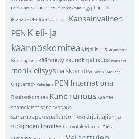
Egypti
Charlie Hebdo
demokratia
ICORN
Politkovskaja
Kansainvälinen
Iran
ihmisoikeudet
journalismi
Kieli- ja
PEN
käännöskomitea
kirjallisuus
kirjamessut
käännetty kaunokirjallisuus
Kunniajäsen
manifesti
monikielisyys
naiskomitea
Nasrin Sotoudeh
PEN International
Oleg Sentsov
Palestiina
runous
Runo
saame
Rauhankomitea
sananvapaus
saamelaiset
sananvapauspalkinto
Tietokirjoittajien ja
tutkijoiden komitea
toimintakertomus
Turkki
Vainottujen
Ukraina