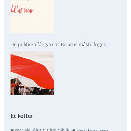
De politiska fångarna i Belarus måste friges
Etiketter
Ainon nimipäivät
#FreeGalal
alkuperäiskansat
Anna