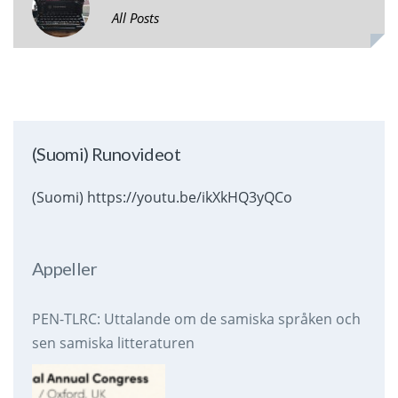
All Posts
(Suomi) Runovideot
(Suomi) https://youtu.be/ikXkHQ3yQCo
Appeller
PEN-TLRC: Uttalande om de samiska språken och
sen samiska litteraturen