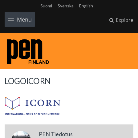
Suomi
Svenska
English
Menu
Explore
LOGOICORN
PEN Tiedotus