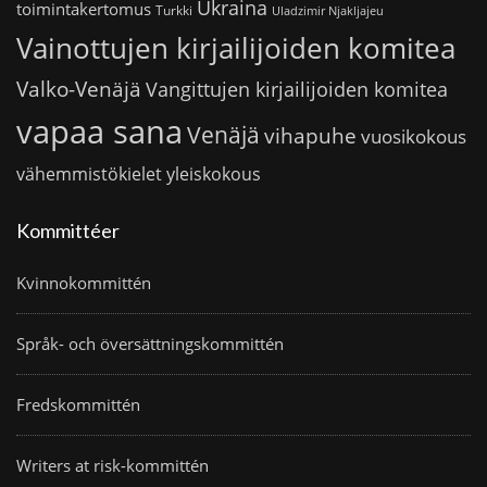
Ukraina
toimintakertomus
Turkki
Uladzimir Njakljajeu
Vainottujen kirjailijoiden komitea
Valko-Venäjä
Vangittujen kirjailijoiden komitea
vapaa sana
Venäjä
vihapuhe
vuosikokous
vähemmistökielet
yleiskokous
Kommittéer
Kvinnokommittén
Språk- och översättningskommittén
Fredskommittén
Writers at risk-kommittén