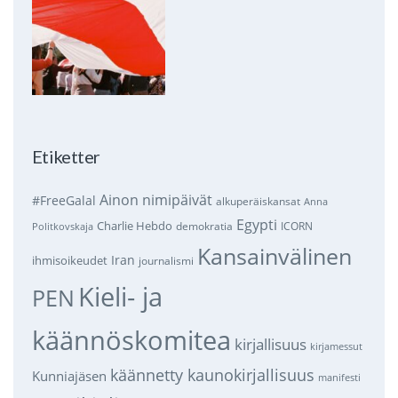
Etiketter
Ainon nimipäivät
#FreeGalal
alkuperäiskansat
Anna
Egypti
Charlie Hebdo
demokratia
ICORN
Politkovskaja
Kansainvälinen
Iran
ihmisoikeudet
journalismi
Kieli- ja
PEN
käännöskomitea
kirjallisuus
kirjamessut
käännetty kaunokirjallisuus
Kunniajäsen
manifesti