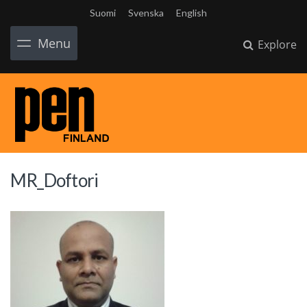
Suomi
Svenska
English
Menu
Explore
MR_Doftori