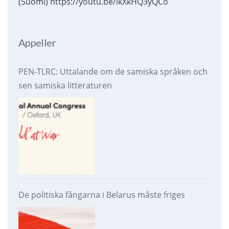
(Suomi) https://youtu.be/ikXkHQ3yQCo
Appeller
PEN-TLRC: Uttalande om de samiska språken och
sen samiska litteraturen
De politiska fångarna i Belarus måste friges