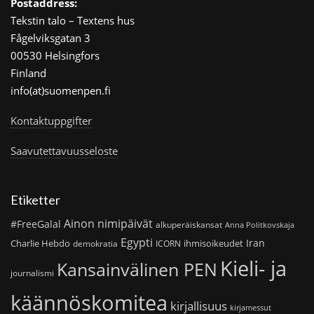
Postaddress:
Tekstin talo – Textens hus
Fågelviksgatan 3
00530 Helsingfors
Finland
info(at)suomenpen.fi
Kontaktuppgifter
Saavutettavuusseloste
Etiketter
Ainon nimipäivät
#FreeGalal
alkuperäiskansat
Anna Politkovskaja
Egypti
Iran
Charlie Hebdo
ihmisoikeudet
demokratia
ICORN
Kieli- ja
Kansainvälinen PEN
journalismi
käännöskomitea
kirjallisuus
kirjamessut