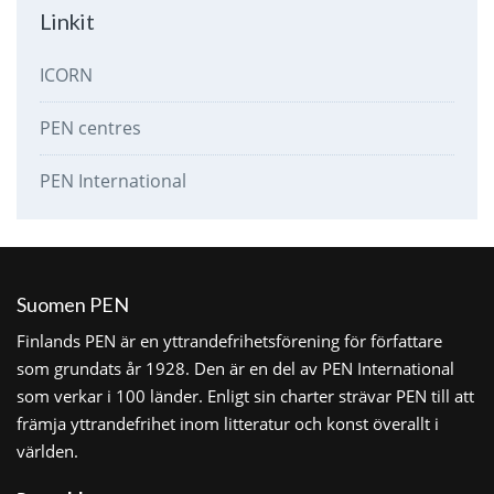
Linkit
ICORN
PEN centres
PEN International
Suomen PEN
Finlands PEN är en yttrandefrihetsförening för författare
som grundats år 1928. Den är en del av PEN International
som verkar i 100 länder. Enligt sin charter strävar PEN till att
främja yttrandefrihet inom litteratur och konst överallt i
världen.