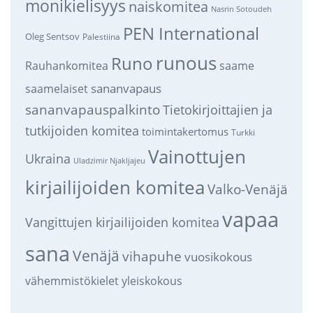
monikielisyys
naiskomitea
Nasrin Sotoudeh
PEN International
Oleg Sentsov
Palestiina
runous
Runo
saame
Rauhankomitea
sananvapaus
saamelaiset
sananvapauspalkinto
Tietokirjoittajien ja
tutkijoiden komitea
toimintakertomus
Turkki
Vainottujen
Ukraina
Uladzimir Njakljajeu
kirjailijoiden komitea
Valko-Venäjä
vapaa
Vangittujen kirjailijoiden komitea
sana
Venäjä
vihapuhe
vuosikokous
vähemmistökielet
yleiskokous