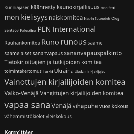
käännetty kaunokirjallisuus
Kunniajäsen
manifesti
monikielisyys
naiskomitea
Oleg
Nasrin Sotoudeh
PEN International
Sentsov
Palestiina
runous
Runo
saame
Rauhankomitea
sananvapauspalkinto
sananvapaus
saamelaiset
Tietokirjoittajien ja tutkijoiden komitea
Ukraina
toimintakertomus
Turkki
Uladzimir Njakljajeu
Vainottujen kirjailijoiden komitea
Valko-Venäjä
Vangittujen kirjailijoiden komitea
vapaa sana
Venäjä
vihapuhe
vuosikokous
vähemmistökielet
yleiskokous
Kommittéer